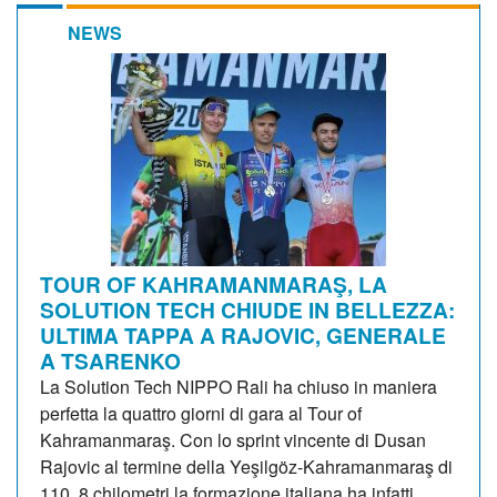
NEWS
TOUR OF KAHRAMANMARAŞ, LA
SOLUTION TECH CHIUDE IN BELLEZZA:
ULTIMA TAPPA A RAJOVIC, GENERALE
A TSARENKO
La Solution Tech NIPPO Rali ha chiuso in maniera
perfetta la quattro giorni di gara al Tour of
Kahramanmaraş. Con lo sprint vincente di Dusan
Rajovic al termine della Yeşilgöz-Kahramanmaraş di
110, 8 chilometri la formazione italiana ha infatti