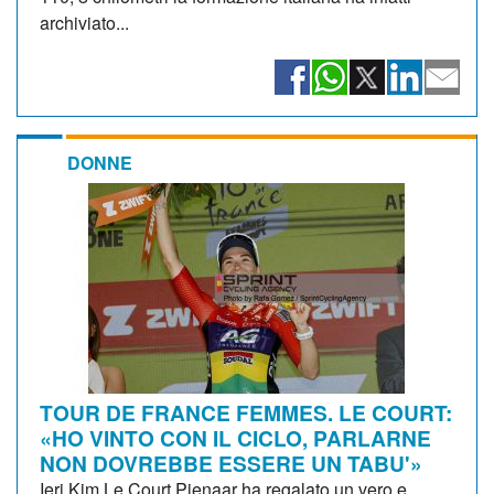
archiviato...
DONNE
TOUR DE FRANCE FEMMES. LE COURT:
«HO VINTO CON IL CICLO, PARLARNE
NON DOVREBBE ESSERE UN TABU'»
Ieri Kim Le Court Pienaar ha regalato un vero e