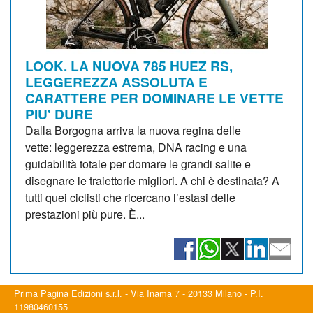
LOOK. LA NUOVA 785 HUEZ RS,
LEGGEREZZA ASSOLUTA E
CARATTERE PER DOMINARE LE VETTE
PIU' DURE
Dalla Borgogna arriva la nuova regina delle
vette: leggerezza estrema, DNA racing e una
guidabilità totale per domare le grandi salite e
disegnare le traiettorie migliori. A chi è destinata? A
tutti quei ciclisti che ricercano l’estasi delle
prestazioni più pure. È...
Prima Pagina Edizioni s.r.l. - Via Inama 7 - 20133 Milano - P.I.
11980460155