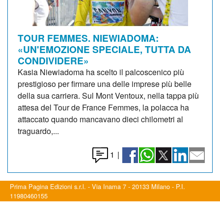
TOUR FEMMES. NIEWIADOMA:
«UN'EMOZIONE SPECIALE, TUTTA DA
CONDIVIDERE»
Kasia Niewiadoma ha scelto il palcoscenico più
prestigioso per firmare una delle imprese più belle
della sua carriera. Sul Mont Ventoux, nella tappa più
attesa del Tour de France Femmes, la polacca ha
attaccato quando mancavano dieci chilometri al
traguardo,...
1
|
Prima Pagina Edizioni s.r.l. - Via Inama 7 - 20133 Milano - P.I.
11980460155