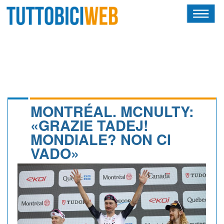
HOME
RIVISTA
SQUADRE
ATLETI
MONTRÉAL. MCNULTY:
«GRAZIE TADEJ!
CALENDARIO
MONDIALE? NON CI
VADO»
OSCAR
ALBI D'ORO
NEWSLETTER