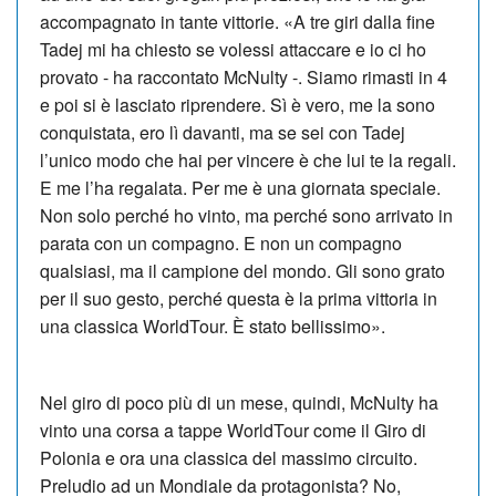
accompagnato in tante vittorie. «A tre giri dalla fine
Tadej mi ha chiesto se volessi attaccare e io ci ho
provato - ha raccontato McNulty -. Siamo rimasti in 4
e poi si è lasciato riprendere. Sì è vero, me la sono
conquistata, ero lì davanti, ma se sei con Tadej
l’unico modo che hai per vincere è che lui te la regali.
E me l’ha regalata. Per me è una giornata speciale.
Non solo perché ho vinto, ma perché sono arrivato in
parata con un compagno. E non un compagno
qualsiasi, ma il campione del mondo. Gli sono grato
per il suo gesto, perché questa è la prima vittoria in
una classica WorldTour. È stato bellissimo».
Nel giro di poco più di un mese, quindi, McNulty ha
vinto una corsa a tappe WorldTour come il Giro di
Polonia e ora una classica del massimo circuito.
Preludio ad un Mondiale da protagonista? No,