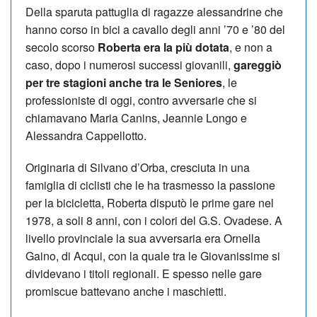
Della sparuta pattuglia di ragazze alessandrine che
hanno corso in bici a cavallo degli anni ’70 e ’80 del
secolo scorso
Roberta era la più dotata
, e non a
caso, dopo i numerosi successi giovanili,
gareggiò
per tre stagioni anche tra le Seniores
, le
professioniste di oggi, contro avversarie che si
chiamavano Maria Canins, Jeannie Longo e
Alessandra Cappellotto.
Originaria di Silvano d’Orba, cresciuta in una
famiglia di ciclisti che le ha trasmesso la passione
per la bicicletta, Roberta disputò le prime gare nel
1978, a soli 8 anni, con i colori del G.S. Ovadese. A
livello provinciale la sua avversaria era Ornella
Gaino, di Acqui, con la quale tra le Giovanissime si
dividevano i titoli regionali. E spesso nelle gare
promiscue battevano anche i maschietti.