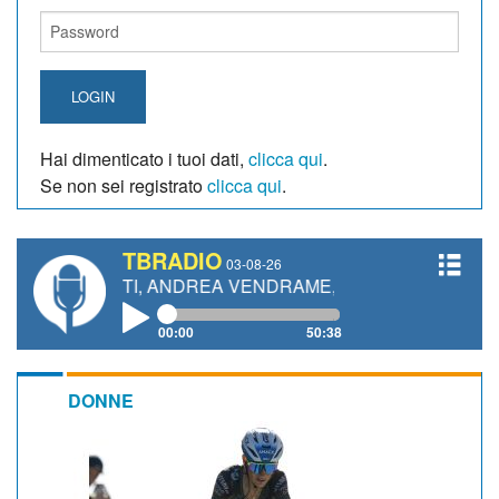
LOGIN
Hai dimenticato i tuoi dati,
clicca qui
.
Se non sei registrato
clicca qui
.
TBRADIO
03-08-26
ANETTI, ANDREA VENDRAME, FILIPPO FIORELLI
00:00
50:38
DONNE