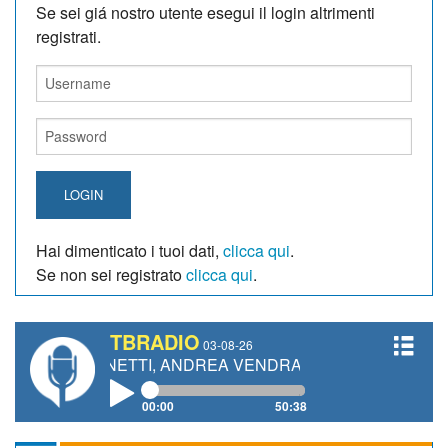
Se sei giá nostro utente esegui il login altrimenti
registrati.
LOGIN
Hai dimenticato i tuoi dati,
clicca qui
.
Se non sei registrato
clicca qui
.
TBRADIO
03-08-26
 GIANETTI, ANDREA VENDRAME, FILIPPO FIORELLI
00:00
50:38