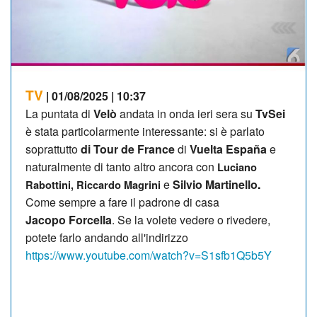
TV
| 01/08/2025 | 10:37
La puntata di
Velò
andata in onda ieri sera su
TvSei
è stata particolarmente interessante: si è parlato
soprattutto
di Tour de France
di
Vuelta España
e
naturalmente di tanto altro ancora con
Luciano
e
Silvio Martinello
.
Rabottini, Riccardo Magrini
Come sempre a fare il padrone di casa
Jacopo Forcella
. Se la volete vedere o rivedere,
potete farlo andando all'indirizzo
https://www.youtube.com/watch?v=S1sfb1Q5b5Y