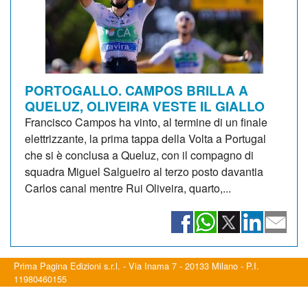
PORTOGALLO. CAMPOS BRILLA A
QUELUZ, OLIVEIRA VESTE IL GIALLO
Francisco Campos ha vinto, al termine di un finale
elettrizzante, la prima tappa della Volta a Portugal
che si è conclusa a Queluz, con il compagno di
squadra Miguel Salgueiro al terzo posto davantia
Carlos canal mentre Rui Oliveira, quarto,...
Prima Pagina Edizioni s.r.l. - Via Inama 7 - 20133 Milano - P.I.
11980460155