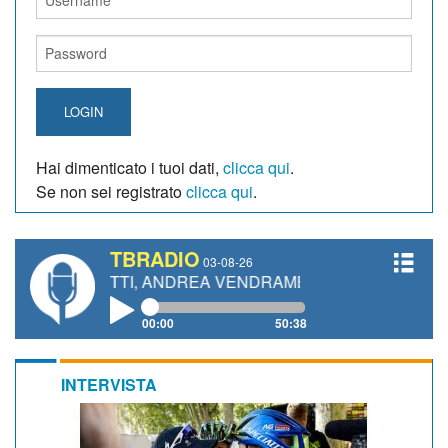
LOGIN
Hai dimenticato i tuoi dati,
clicca qui
.
Se non sei registrato
clicca qui
.
TBRADIO
03-08-26
IANETTI, ANDREA VENDRAME, FILIPPO FIORELLI
00:00
50:38
INTERVISTA