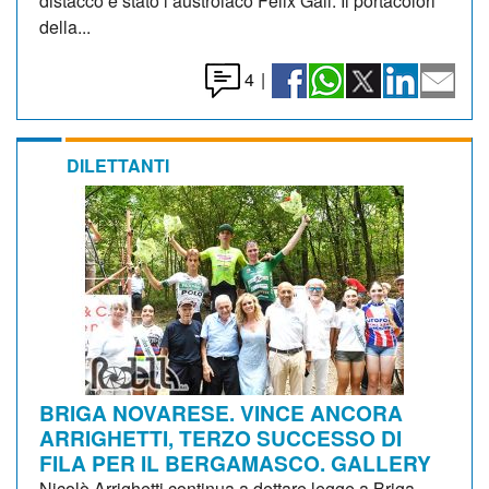
distacco è stato l’austroiaco Felix Gall. Il portacolori
della...
4
|
DILETTANTI
BRIGA NOVARESE. VINCE ANCORA
ARRIGHETTI, TERZO SUCCESSO DI
FILA PER IL BERGAMASCO. GALLERY
Nicolò Arrighetti continua a dettare legge a Briga