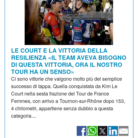
LE COURT E LA VITTORIA DELLA
RESILIENZA «IL TEAM AVEVA BISOGNO
DI QUESTA VITTORIA, ORA IL NOSTRO
TOUR HA UN SENSO»
Ci sono vittorie che valgono molto più del semplice
successo di tappa. Quella conquistata da Kim Le
Court nella sesta frazione del Tour de France
Femmes, con arrivo a Tournon-sur-Rhône dopo 153,
4 chilometri, appartiene senza dubbio a questa
categoria....