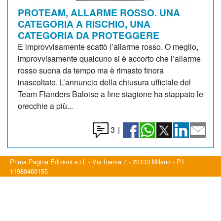
PROTEAM, ALLARME ROSSO. UNA
CATEGORIA A RISCHIO, UNA
CATEGORIA DA PROTEGGERE
E improvvisamente scattò l’allarme rosso. O meglio,
improvvisamente qualcuno si è accorto che l’allarme
rosso suona da tempo ma è rimasto finora
inascoltato. L’annuncio della chiusura ufficiale del
Team Flanders Baloise a fine stagione ha stappato le
orecchie a più...
3
|
Prima Pagina Edizioni s.r.l. - Via Inama 7 - 20133 Milano - P.I.
11980460155