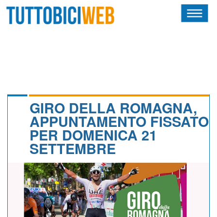
HOME
RIVISTA
SQUADRE
ATLETI
GIRO DELLA ROMAGNA,
APPUNTAMENTO FISSATO
CALENDARIO
PER DOMENICA 21
SETTEMBRE
OSCAR
ALBI D'ORO
NEWSLETTER