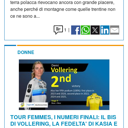
terra polacca rievocano ancora con grande piacere,
anche perché di montagne come quelle trentine non
ce ne sono a...
1
|
DONNE
TOUR FEMMES, I NUMERI FINALI: IL BIS
DI VOLLERING, LA FEDELTA' DI KASIA E