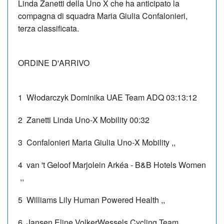
Linda Zanetti della Uno X che ha anticipato la
compagna di squadra Maria Giulia Confalonieri,
terza classificata.
ORDINE D'ARRIVO
1
Włodarczyk Dominika
UAE Team ADQ
03:13:12
2
Zanetti Linda
Uno-X Mobility
00:32
3
Confalonieri Maria Giulia
Uno-X Mobility
,,
4
van 't Geloof Marjolein
Arkéa - B&B Hotels Women
,,
5
Williams Lily
Human Powered Health
,,
6
Jansen Eline
VolkerWessels Cycling Team
,,