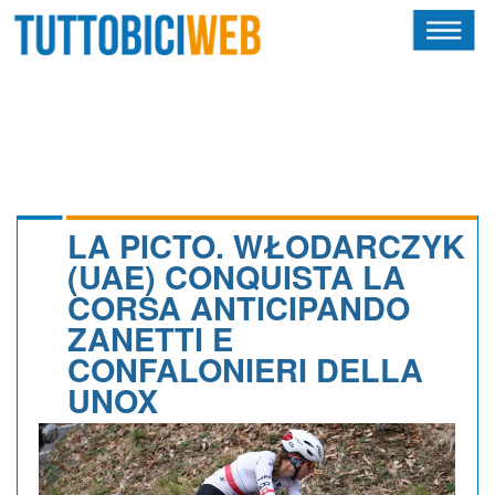
HOME
RIVISTA
SQUADRE
ATLETI
LA PICTO. WŁODARCZYK
(UAE) CONQUISTA LA
CALENDARIO
CORSA ANTICIPANDO
ZANETTI E
OSCAR
CONFALONIERI DELLA
ALBI D'ORO
UNOX
NEWSLETTER