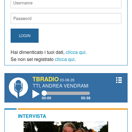
LOGIN
Hai dimenticato i tuoi dati,
clicca qui
.
Se non sei registrato
clicca qui
.
TBRADIO
03-08-26
IANETTI, ANDREA VENDRAME, FILIPPO FIORELLI
00:00
50:38
INTERVISTA