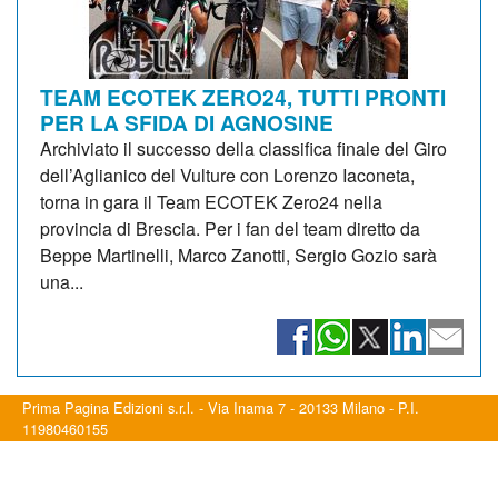
TEAM ECOTEK ZERO24, TUTTI PRONTI
PER LA SFIDA DI AGNOSINE
Archiviato il successo della classifica finale del Giro
dell’Aglianico del Vulture con Lorenzo Iaconeta,
torna in gara il Team ECOTEK Zero24 nella
provincia di Brescia. Per i fan del team diretto da
Beppe Martinelli, Marco Zanotti, Sergio Gozio sarà
una...
Prima Pagina Edizioni s.r.l. - Via Inama 7 - 20133 Milano - P.I.
11980460155