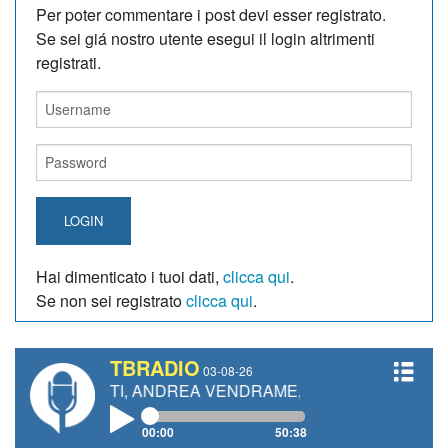
Per poter commentare i post devi esser registrato.
Se sei giá nostro utente esegui il login altrimenti
registrati.
LOGIN
Hai dimenticato i tuoi dati,
clicca qui
.
Se non sei registrato
clicca qui
.
TBRADIO
03-08-26
ANETTI, ANDREA VENDRAME, FILIPPO FIORELLI
00:00
50:38