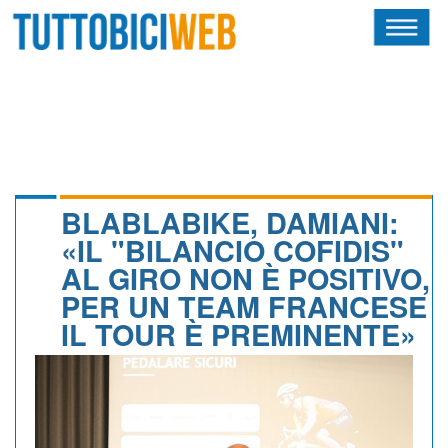
HOME
RIVISTA
SQUADRE
ATLETI
BLABLABIKE, DAMIANI:
«IL "BILANCIO COFIDIS"
CALENDARIO
AL GIRO NON È POSITIVO,
PER UN TEAM FRANCESE
OSCAR
IL TOUR È PREMINENTE»
ALBI D'ORO
NEWSLETTER