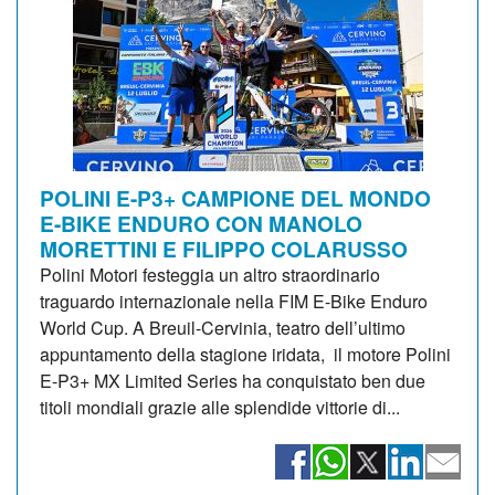
POLINI E-P3+ CAMPIONE DEL MONDO
E-BIKE ENDURO CON MANOLO
MORETTINI E FILIPPO COLARUSSO
Polini Motori festeggia un altro straordinario
traguardo internazionale nella FIM E-Bike Enduro
World Cup. A Breuil-Cervinia, teatro dell’ultimo
appuntamento della stagione iridata, il motore Polini
E-P3+ MX Limited Series ha conquistato ben due
titoli mondiali grazie alle splendide vittorie di...