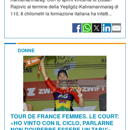
Rajovic al termine della Yeşilgöz-Kahramanmaraş di
110, 8 chilometri la formazione italiana ha infatti...
DONNE
TOUR DE FRANCE FEMMES. LE COURT:
«HO VINTO CON IL CICLO, PARLARNE
NON DOVREBBE ESSERE UN TABU'»