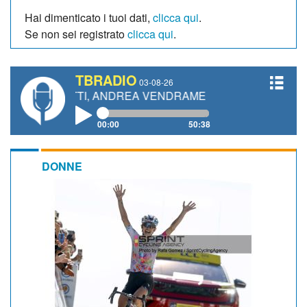
Hai dimenticato i tuoi dati,
clicca qui
.
Se non sei registrato
clicca qui
.
TBRADIO
03-08-26
ANETTI, ANDREA VENDRAME, FILIPPO FIORELLI
00:00
50:38
DONNE