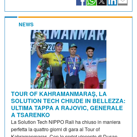
NEWS
TOUR OF KAHRAMANMARAŞ, LA
SOLUTION TECH CHIUDE IN BELLEZZA:
ULTIMA TAPPA A RAJOVIC, GENERALE
A TSARENKO
La Solution Tech NIPPO Rali ha chiuso in maniera
perfetta la quattro giorni di gara al Tour of
Kahramanmaraş. Con lo sprint vincente di Dusan