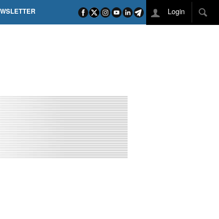
Login
EWSLETTER
 POEL SUI CAMPI ELISI! POGAČAR NELLA STORIA
L TAPPONE DEI TAPPONI
DEJ IN UNA TAPPA PAZZESCA
ETTE INCORONA CARAPAZ
O DI PHILIPSEN SU SCHMID E KOOIJ