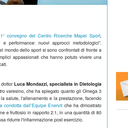
1° convegno del Centro Ricerche Mapei Sport
,
ro e performance: nuovi approcci metodologici”.
 nel mondo dello sport si sono confrontati di fronte a
semplici appassionati che hanno potuto vivere una
ati.
l dottor
Luca Mondazzi, specialista in Dietologia
tro varesino, che ha spiegato quanto gli Omega 3
r la salute, l'allenamento e la prestazione, facendo
ca condotta dall’Equipe Enervit
che ha dimostrato
e e fruttosio in rapporto 2:1, in una quantità di 80
ssa ridurre l'infiammazione post esercizio.