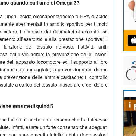
eriamo quando parliamo di Omega 3?
na lunga (acido eicosapentaenoico o EPA e acido
nte sperimentati in ambito sportivo per i molti
articolare, l’interesse dei ricercatori si accentra su
tamento all’esercizio e alla prestazione sportiva; il
 funzione del tessuto nervoso; l’attività anti-
osa delle vie aeree; la prevenzione delle lesioni
ture dell’apparato locomotore ed il supporto ai loro
 siano state danneggiate; la prevenzione del danno
a prevenzione delle aritmie cardiache; il controllo
ssutale a carico del tessuto muscolare e del dolore
onviene assumerli quindi?
he l’atleta è anche una persona che ha interesse
lute. Infatti, esiste un forte consenso che adeguati
e/o con supplementi dietetici abbia ripercussioni