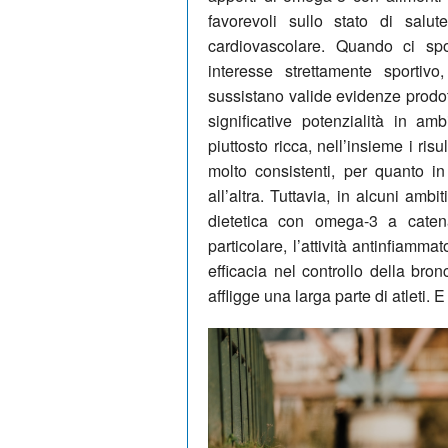
favorevoli sullo stato di salut
cardiovascolare. Quando ci spos
interesse strettamente sporti
sussistano valide evidenze prodo
significative potenzialità in amb
piuttosto ricca, nell’insieme i ris
molto consistenti, per quanto i
all’altra. Tuttavia, in alcuni amb
dietetica con omega-3 a caten
particolare, l’attività antinfiam
efficacia nel controllo della bro
affligge una larga parte di atleti. E 