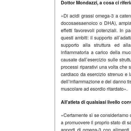
Dottor Mondazzi, a cosa ci rif
«Di acidi grassi omega-3 a cate
docosaesaenoico o DHA), ampiame
effetti favorevoli potenziali. In p
questi ambiti: il supporto all’adat
supporto alla struttura ed alla
infiammatoria a carico della muc
causate dall’esercizio sulle strut
processi riparativi una volta che
cardiaco da esercizio strenuo e l
dell’infiammazione e del danno ti
muscolare ad esordio ritardato».
All'atleta di qualsiasi livello c
«Certamente sì se consideriamo c
a promuovere il proprio stato di sa
apporti di omega-3 con alimenti 