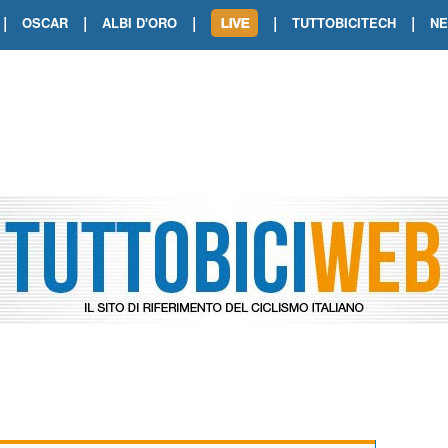
|
|
|
|
|
OSCAR
ALBI D'ORO
TUTTOBICITECH
N
TOUR DE FRANCE. SHOW DI VAN DER
TOUR DE FRANCE. CARAPAZ FIRMA I
TOUR DE FRANCE. POKERISSIMO TA
TOUR DE FRANCE. ORCIERES-MERL
TOUR DE FRANCE. A VOIRON TRIONF