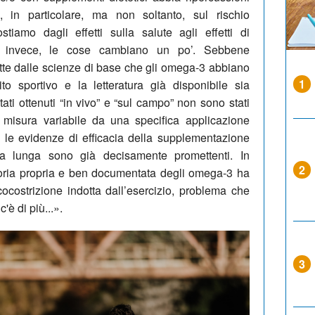
e, in particolare, ma non soltanto, sul rischio
tiamo dagli effetti sulla salute agli effetti di
vo, invece, le cose cambiano un po’. Sebbene
tte dalle scienze di base che gli omega-3 abbiano
1
ito sportivo e la letteratura già disponibile sia
ultati ottenuti “in vivo” e “sul campo” non sono stati
n misura variabile da una specifica applicazione
iti le evidenze di efficacia della supplementazione
a lunga sono già decisamente promettenti. In
2
matoria propria e ben documentata degli omega-3 ha
ncocostrizione indotta dall’esercizio, problema che
c'è di più...».
3