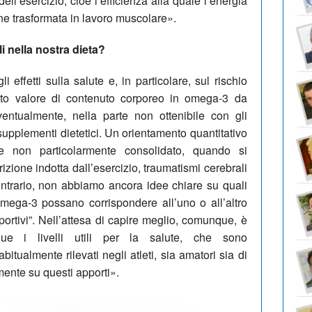
ll’esercizio, cioè l’efficienza alla quale l’energia
ene trasformata in lavoro muscolare».
i nella nostra dieta?
effetti sulla salute e, in particolare, sul rischio
nito valore di contenuto corporeo in omega-3 da
entualmente, nella parte non ottenibile con gli
 supplementi dietetici. Un orientamento quantitativo
 non particolarmente consolidato, quando si
trizione indotta dall’esercizio, traumatismi cerebrali
ontrario, non abbiamo ancora idee chiare su quali
omega-3 possano corrispondere all’uno o all’altro
 “sportivi”. Nell’attesa di capire meglio, comunque, è
ue i livelli utili per la salute, che sono
abitualmente rilevati negli atleti, sia amatori sia di
mente su questi apporti».