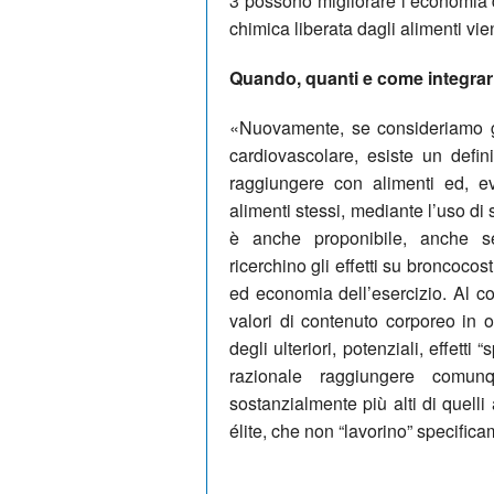
3 possono migliorare l’economia de
chimica liberata dagli alimenti vi
Quando, quanti e come integrarl
«Nuovamente, se consideriamo gli 
cardiovascolare, esiste un defi
raggiungere con alimenti ed, ev
alimenti stessi, mediante l’uso di
è anche proponibile, anche se
ricerchino gli effetti su broncocos
ed economia dell’esercizio. Al c
valori di contenuto corporeo in 
degli ulteriori, potenziali, effetti
razionale raggiungere comunq
sostanzialmente più alti di quelli 
élite, che non “lavorino” specifica