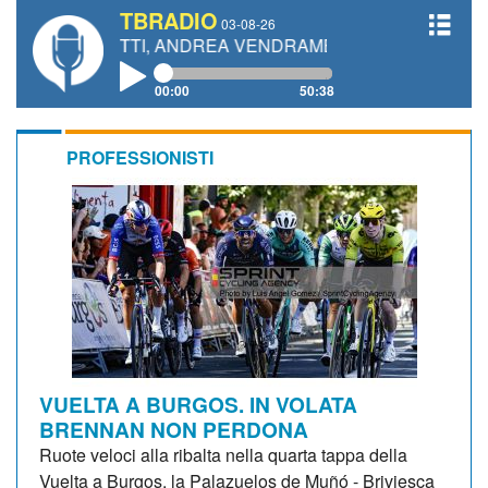
TBRADIO
03-08-26
GIANETTI, ANDREA VENDRAME, FILIPPO FIORELLI
00:00
50:38
PROFESSIONISTI
VUELTA A BURGOS. IN VOLATA
BRENNAN NON PERDONA
Ruote veloci alla ribalta nella quarta tappa della
Vuelta a Burgos, la Palazuelos de Muñó - Briviesca