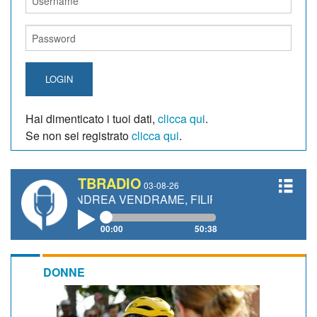
LOGIN
Hai dimenticato i tuoi dati,
clicca qui
.
Se non sei registrato
clicca qui
.
TBRADIO
03-08-26
ANDREA VENDRAME, FILIPPO FIORELLI
00:00
50:38
DONNE