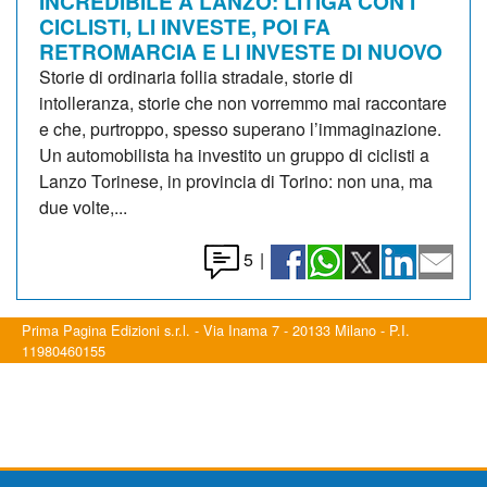
INCREDIBILE A LANZO: LITIGA CON I
CICLISTI, LI INVESTE, POI FA
RETROMARCIA E LI INVESTE DI NUOVO
Storie di ordinaria follia stradale, storie di
intolleranza, storie che non vorremmo mai raccontare
e che, purtroppo, spesso superano l’immaginazione.
Un automobilista ha investito un gruppo di ciclisti a
Lanzo Torinese, in provincia di Torino: non una, ma
due volte,...
5
|
Prima Pagina Edizioni s.r.l. - Via Inama 7 - 20133 Milano - P.I.
11980460155