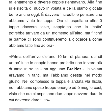
rallentamento e diverse coppie rientravano. Alla fine
si è risolta di nuovo in volata e ce la siamo giocata
bene anche oggi. È davvero incredibile pensare che
abbiamo vinto tre tappe! Ora ci aspettano altre 3
tappe davvero toste, sappiamo che la ‘cotta’
potrebbe arrivare da un momento all’altro, ma finché
le gambe ci sono continueremo a giocarcela come
abbiamo fatto fino ad ora».
«Prima dell’arrivo c’erano 10 km di pianura, quindi
un po’ tutte le coppie hanno preferito non forzare più
di tanto in salita - ha aggiunto
Braidot
-. In volata
eravamo in tanti, ma l’abbiamo gestita nel modo
giusto. Nel complesso la tappa è andata via liscia,
non abbiamo speso troppe energie ed è meglio così,
visto che ora ci aspettano due tappe davvero dure in
cui dovremo dare tutto».