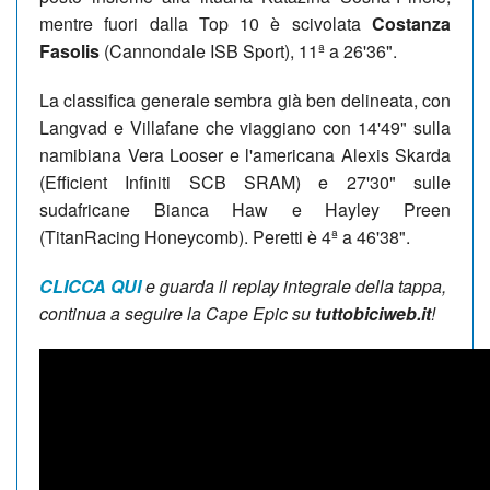
mentre fuori dalla Top 10 è scivolata
Costanza
Fasolis
(Cannondale ISB Sport), 11ª a 26'36".
La classifica generale sembra già ben delineata, con
Langvad e Villafane che viaggiano con 14'49" sulla
namibiana Vera Looser e l'americana Alexis Skarda
(Efficient Infiniti SCB SRAM) e 27'30" sulle
sudafricane Bianca Haw e Hayley Preen
(TitanRacing Honeycomb). Peretti è 4ª a 46'38".
CLICCA QUI
e guarda il replay integrale della tappa,
continua a seguire la Cape Epic su
tuttobiciweb.it
!