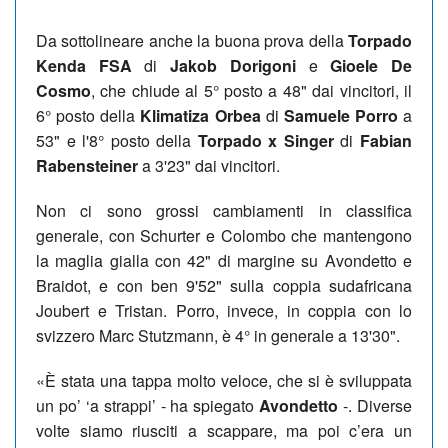
Da sottolineare anche la buona prova della
Torpado
Kenda FSA
di
Jakob Dorigoni
e
Gioele De
Cosmo
, che chiude al 5° posto a 48" dai vincitori, il
6° posto della
Klimatiza Orbea
di
Samuele Porro
a
53" e l'8° posto della
Torpado x Singer
di
Fabian
Rabensteiner
a 3'23" dai vincitori.
Non ci sono grossi cambiamenti in classifica
generale, con Schurter e Colombo che mantengono
la maglia gialla con 42" di margine su Avondetto e
Braidot, e con ben 9'52" sulla coppia sudafricana
Joubert e Tristan. Porro, invece, in coppia con lo
svizzero Marc Stutzmann, è 4° in generale a 13'30".
«È stata una tappa molto veloce, che si è sviluppata
un po’ ‘a strappi’ - ha spiegato
Avondetto
-. Diverse
volte siamo riusciti a scappare, ma poi c’era un