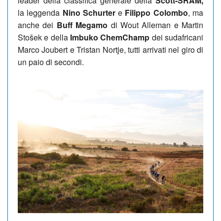
leader della classifica generale della
Scott-SRAM,
la leggenda
Nino Schurter
e
Filippo Colombo
, ma
anche dei
Buff Megamo
di Wout Alleman e Martin
Stošek e della
Imbuko ChemChamp
dei sudafricani
Marco Joubert e Tristan Nortje, tutti arrivati nel giro di
un paio di secondi.