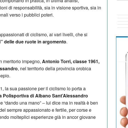
comportano in pratica, in ultima analisi,
ni di responsabilità, sia in visione sportiva, sia in
nali verso i pubblici poteri.
passionati di ciclismo, ai vari livelli, che si
ei” delle due ruote in argomento
.
n meritorio impegno,
Antonio Torri, classe 1961,
essandro
, nel territorio della provincia orobica
lepio.
, la sua passione per il ciclismo lo porta a
la Polisportiva di Albano Sant’Alessandro
 e “dando una mano” – lui dice ma in realtà è ben
del sempre appassionato e fertile, per corse e
isendo molteplici esperienze già in ancor giovane