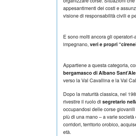
organizzare corse. Situazioni che 
appesantimenti dei costi e assunzio
visione di responsabilità civili e pe
E sono molti ancora gli operatori-ap
impegnano,
veri e propri “ciren
Appartiene a questa categoria, co
bergamasco di Albano Sant’Al
verso la Val Cavallina e la Val Ca
Dopo la maturità classica, nel 1981
rivestire il ruolo di
segretario nel
occupandosi delle corse giovanili
più di una mano – a varie società 
corridori, territorio orobico, acqu
età.