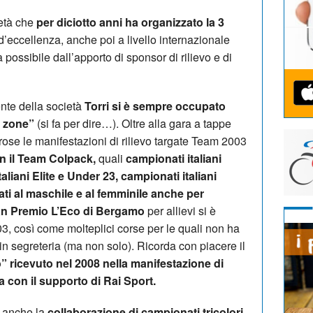
ietà che
per diciotto anni ha organizzato la 3
d’eccellenza, anche poi a livello internazionale
 possibile dall’apporto di sponsor di rilievo e di
ente della società
Torri si è sempre occupato
t zone”
(si fa per dire…). Oltre alla gara a tappe
ose le manifestazioni di rilievo targate Team 2003
n il Team Colpack,
quali
campionati italiani
aliani Elite e Under 23, campionati italiani
ati al maschile e al femminile anche per
n Premio L’Eco di Bergamo
per allievi si è
3, così come molteplici corse per le quali non ha
 in segreteria (ma non solo). Ricorda con piacere il
 ricevuto nel 2008 nella manifestazione di
 con il supporto di Rai Sport.
o anche la
collaborazione di campionati tricolori