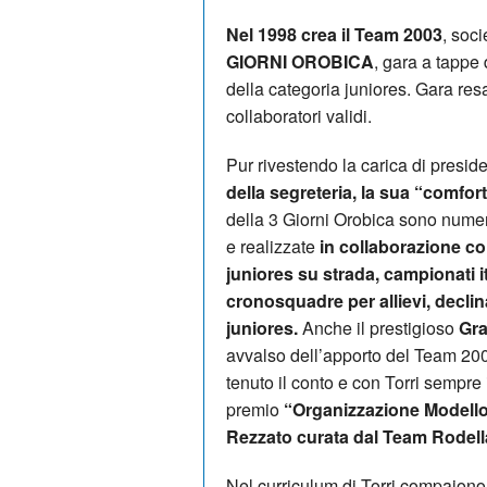
Nel 1998 crea il Team 2003
, soc
GIORNI OROBICA
, gara a tappe 
della categoria juniores. Gara resa
collaboratori validi.
Pur rivestendo la carica di presid
della segreteria, la sua “comfor
della 3 Giorni Orobica sono numer
e realizzate
in collaborazione co
juniores su strada, campionati it
cronosquadre per allievi, declin
juniores.
Anche il prestigioso
Gra
avvalso dell’apporto del Team 200
tenuto il conto e con Torri sempre
premio
“Organizzazione Modello”
Rezzato curata dal Team Rodella
Nel curriculum di Torri compaion