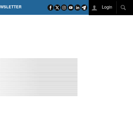
Login
EWSLETTER
 POEL SUI CAMPI ELISI! POGAČAR NELLA STORIA
L TAPPONE DEI TAPPONI
DEJ IN UNA TAPPA PAZZESCA
ETTE INCORONA CARAPAZ
O DI PHILIPSEN SU SCHMID E KOOIJ