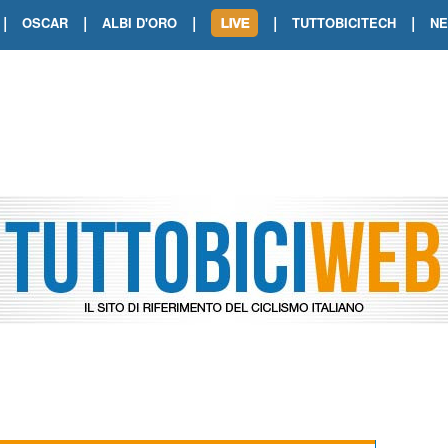
|
|
|
|
|
OSCAR
ALBI D'ORO
TUTTOBICITECH
N
TOUR DE FRANCE. SHOW DI VAN DER
TOUR DE FRANCE. CARAPAZ FIRMA I
TOUR DE FRANCE. POKERISSIMO TA
TOUR DE FRANCE. ORCIERES-MERL
TOUR DE FRANCE. A VOIRON TRIONF