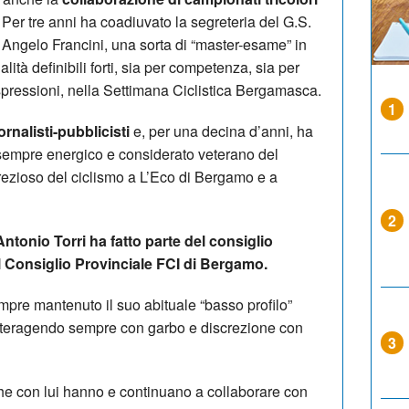
.
Per tre anni ha coadiuvato la segreteria del G.S.
ngelo Francini, una sorta di “master-esame” in
lità definibili forti, sia per competenza, sia per
spressioni, nella Settimana Ciclistica Bergamasca.
1
ornalisti-pubblicisti
e, per una decina d’anni, ha
sempre energico e considerato veterano del
prezioso del ciclismo a L’Eco di Bergamo e a
2
Antonio Torri ha fatto parte del consiglio
el Consiglio Provinciale FCI di Bergamo.
empre mantenuto il suo abituale “basso profilo”
interagendo sempre con garbo e discrezione con
3
 che con lui hanno e continuano a collaborare con