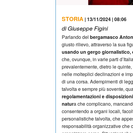
STORIA
| 13/11/2024 | 08:06
di Giuseppe Figini
Parlando del
bergamasco Antoni
giusto rilievo, attraverso la sua fi
usando un gergo giornalistico, 
che, ovunque, in varie parti d’Ital
prevalentemente, dietro le quinte,
nelle molteplici declinazioni e imp
di una corsa. Adempimenti di legge,
talvolta e sempre più sovente, quas
regolamentazioni e disposizioni a
natur
a che complicano, mancando un
consentendo a organi locali, facolt
personalistiche talvolta, che appe
responsabilità organizzative che c