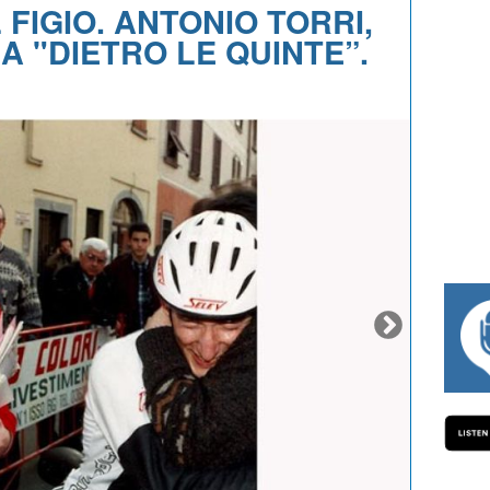
 FIGIO. ANTONIO TORRI,
A "DIETRO LE QUINTE”.
#334 CHARLY WEGELIUS, MAURO GIANETT