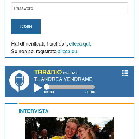
LOGIN
Hai dimenticato i tuoi dati,
clicca qui
.
Se non sei registrato
clicca qui
.
TBRADIO
03-08-26
ETTI, ANDREA VENDRAME, FILIPPO FIORELLI
00:00
50:38
INTERVISTA