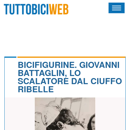
HOME
RIVISTA
SQUADRE
ATLETI
BICIFIGURINE. GIOVANNI
BATTAGLIN, LO
CALENDARIO
SCALATORE DAL CIUFFO
RIBELLE
OSCAR
ALBI D'ORO
NEWSLETTER