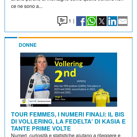
ce ne sono a...
1
|
DONNE
TOUR FEMMES, I NUMERI FINALI: IL BIS
DI VOLLERING, LA FEDELTA' DI KASIA E
TANTE PRIME VOLTE
Numeri, curiosità e statistiche aiutano a rileggere e