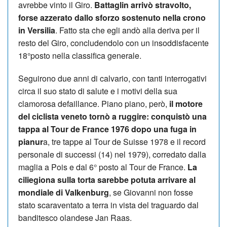
avrebbe vinto il Giro.
Battaglin arrivò stravolto,
forse azzerato dallo sforzo sostenuto nella crono
in Versilia
. Fatto sta che egli andò alla deriva per il
resto del Giro, concludendolo con un insoddisfacente
18°posto nella classifica generale.
Seguirono due anni di calvario, con tanti interrogativi
circa il suo stato di salute e i motivi della sua
clamorosa defaillance. Piano piano, però,
il motore
del ciclista veneto tornò a ruggire: conquistò una
tappa al Tour de France 1976 dopo una fuga in
pianur
a, tre tappe al Tour de Suisse 1978 e il record
personale di successi (14) nel 1979), corredato dalla
maglia a Pois e dal 6° posto al Tour de France.
La
ciliegiona sulla torta sarebbe potuta arrivare al
mondiale di Valkenburg
, se Giovanni non fosse
stato scaraventato a terra in vista del traguardo dal
banditesco olandese Jan Raas.