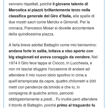
vennero rispettati, poiché
il giovane talento di
Marostica si piazzò brillantemente terzo nella
classifica generale del Giro d'Italia,
alle spalle di
due mostri sacri come Merckx e Gimondi. Per la
cronaca, Francesco Moser si dovette accontentare
della quindicesima piazza.
A farla breve adottai Battaglin come mio beniamino:
andava forte in salita, lottava a viso aperto con
big stagionati ed aveva coraggio da vendere.
Nel
1974 il Giro fece tappa al Ciocco, in Lucchesia, e
non mi lasciai sfuggire l'occasione di andare ad
attendere il mio nuovo idolo sportivo in cima a
quell'arrampicata da capre, quattro chilometri e 200
metri con pendenze da brivido e che io, in
compagnia di qualche amico, percorsi
obbligatoriamente a piedi... Fu inutile però attendere
il trionfo di Battaglin, poiché
primo al traguardo fu