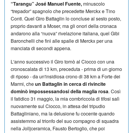
“Tarangu” José Manuel Fuente,
minuscolo
“trepador” spagnolo che precedette Merckx e Tino
Conti. Quel Giro Battaglin lo concluse al sesto posto,
proprio davanti a Moser, ma gli onori della cronaca
andarono alla “nuova” rivelazione italiana, quel Gibi
Baronchelli che finì alle spalle di Merckx per una
manciata di secondi appena.
L'anno successivo il Giro tornò al Ciocco con una
cronoscalata di 13 km, preceduta - prima di un giorno
di riposo - da un'insidiosa crono di 38 km a Forte dei
Marmi, che
un Battaglin in cerca di rivincite
dominò impossessandosi della maglia rosa
. Così
il fatidico 31 maggio, la mia combriccola di tifosi salì
nuovamente sul Ciocco, in attesa del tripudio
Battagliniano, ma la delusione fu cocente quando
assistemmo al trionfo del suo compagno di squadra
nella Jolljceramica, Fausto Bertoglio, che poi