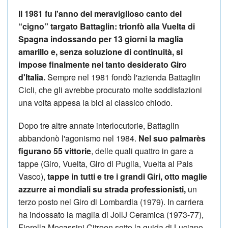
Il 1981 fu l'anno del meraviglioso canto del
“cigno” targato Battaglin: trionfò alla Vuelta di
Spagna indossando per 13 giorni la maglia
amarillo e, senza soluzione di continuità, si
impose finalmente nel tanto desiderato Giro
d'Italia.
Sempre nel 1981 fondò l'azienda Battaglin
Cicli, che gli avrebbe procurato molte soddisfazioni
una volta appesa la bici al classico chiodo.
Dopo tre altre annate interlocutorie, Battaglin
abbandonò l'agonismo nel 1984.
Nel suo palmarès
figurano 55 vittorie
, delle quali quattro in gare a
tappe (Giro, Vuelta, Giro di Puglia, Vuelta al Pais
Vasco),
tappe in tutti e tre i grandi Giri, otto maglie
azzurre ai mondiali su strada professionisti,
un
terzo posto nel Giro di Lombardia (1979). In carriera
ha indossato la maglia di JollJ Ceramica (1973-77),
Fiorella Mocassini Citroen sotto la guida di Luciano