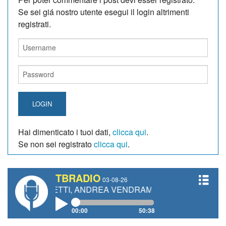
Se sei giá nostro utente esegui il login altrimenti
registrati.
LOGIN
Hai dimenticato i tuoi dati,
clicca qui
.
Se non sei registrato
clicca qui
.
TBRADIO
03-08-26
IANETTI, ANDREA VENDRAME, FILIPPO FIORELLI
00:00
50:38