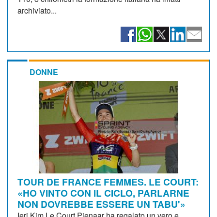
archiviato...
DONNE
TOUR DE FRANCE FEMMES. LE COURT:
«HO VINTO CON IL CICLO, PARLARNE
NON DOVREBBE ESSERE UN TABU'»
Ieri Kim Le Court Pienaar ha regalato un vero e