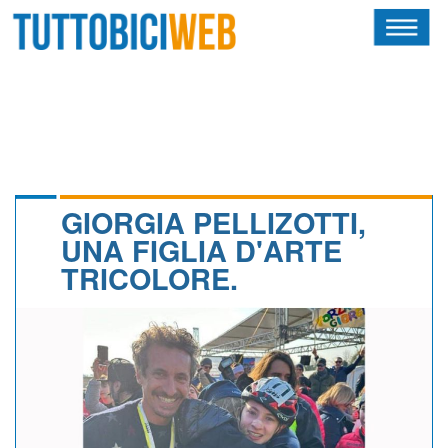
HOME
RIVISTA
SQUADRE
ATLETI
GIORGIA PELLIZOTTI,
UNA FIGLIA D'ARTE
CALENDARIO
TRICOLORE.
OSCAR
ALBI D'ORO
NEWSLETTER