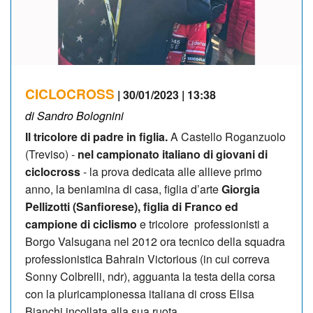
CICLOCROSS
| 30/01/2023 | 13:38
di Sandro Bolognini
Il tricolore di padre in figlia.
A Castello Roganzuolo
(Treviso) -
nel campionato italiano di giovani di
ciclocross
- la prova dedicata alle allieve primo
anno, la beniamina di casa, figlia d’arte
Giorgia
Pellizotti (Sanfiorese), figlia di Franco ed
campione di ciclismo
e tricolore professionisti a
Borgo Valsugana nel 2012 ora tecnico della squadra
professionistica Bahrain Victorious (in cui correva
Sonny Colbrelli, ndr), agguanta la testa della corsa
con la pluricampionessa italiana di cross Elisa
Bianchi incollata alla sua ruota.