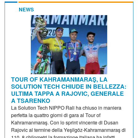
NEWS
TOUR OF KAHRAMANMARAŞ, LA
SOLUTION TECH CHIUDE IN BELLEZZA:
ULTIMA TAPPA A RAJOVIC, GENERALE
A TSARENKO
La Solution Tech NIPPO Rali ha chiuso in maniera
perfetta la quattro giorni di gara al Tour of
Kahramanmaraş. Con lo sprint vincente di Dusan
Rajovic al termine della Yeşilgöz-Kahramanmaraş di
110, 8 chilometri la formazione italiana ha infatti