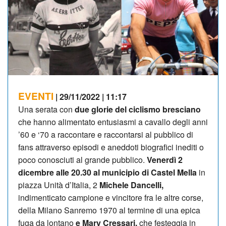
EVENTI
| 29/11/2022 | 11:17
Una serata con
due glorie del ciclismo bresciano
che hanno alimentato entusiasmi a cavallo degli anni
’60 e ‘70 a raccontare e raccontarsi al pubblico di
fans attraverso episodi e aneddoti biografici inediti o
poco conosciuti al grande pubblico.
Venerdì 2
dicembre alle 20.30 al municipio di Castel Mella
in
piazza Unità d’Italia, 2
Michele Dancelli,
indimenticato campione e vincitore fra le altre corse,
della Milano Sanremo 1970 al termine di una epica
fuga da lontano
e Mary Cressari,
che festeggia in