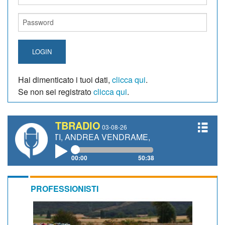
LOGIN
Hai dimenticato i tuoi dati,
clicca qui
.
Se non sei registrato
clicca qui
.
TBRADIO
03-08-26
NETTI, ANDREA VENDRAME, FILIPPO FIORELLI
00:00
50:38
PROFESSIONISTI