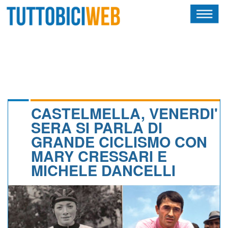
HOME
RIVISTA
SQUADRE
ATLETI
CASTELMELLA, VENERDI'
SERA SI PARLA DI
CALENDARIO
GRANDE CICLISMO CON
MARY CRESSARI E
OSCAR
MICHELE DANCELLI
ALBI D'ORO
NEWSLETTER