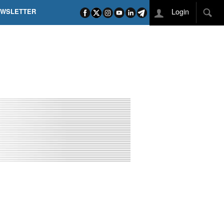
Login
EWSLETTER
 POEL SUI CAMPI ELISI! POGAČAR NELLA STORIA
L TAPPONE DEI TAPPONI
DEJ IN UNA TAPPA PAZZESCA
ETTE INCORONA CARAPAZ
O DI PHILIPSEN SU SCHMID E KOOIJ