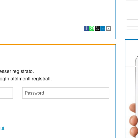
sser registrato.
gin altrimenti registrati.
qui
.