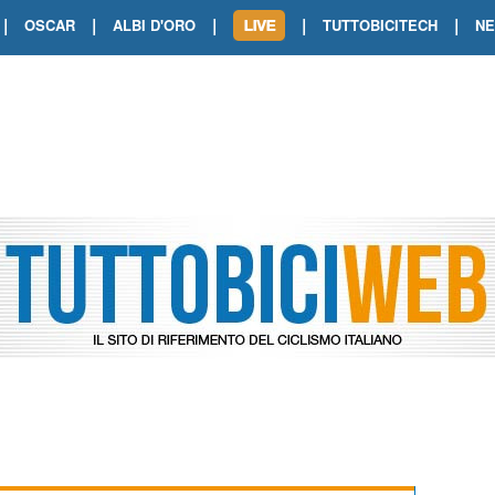
|
|
|
|
|
OSCAR
ALBI D'ORO
TUTTOBICITECH
N
TOUR DE FRANCE. SHOW DI VAN DER
TOUR DE FRANCE. CARAPAZ FIRMA I
TOUR DE FRANCE. POKERISSIMO TA
TOUR DE FRANCE. ORCIERES-MERL
TOUR DE FRANCE. A VOIRON TRIONF