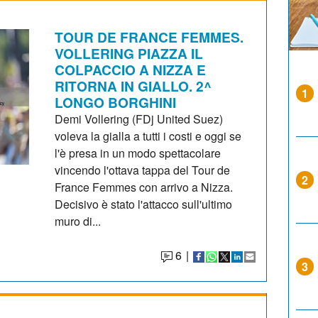
TOUR DE FRANCE FEMMES.
VOLLERING PIAZZA IL
COLPACCIO A NIZZA E
RITORNA IN GIALLO. 2^
1
LONGO BORGHINI
Demi Vollering (FDj United Suez)
voleva la gialla a tutti i costi e oggi se
l'è presa in un modo spettacolare
vincendo l'ottava tappa del Tour de
2
France Femmes con arrivo a Nizza.
Decisivo è stato l'attacco sull'ultimo
muro di...
6
|
3