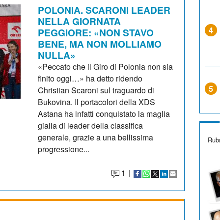
POLONIA. SCARONI LEADER
NELLA GIORNATA
4
PEGGIORE: «NON STAVO
BENE, MA NON MOLLIAMO
NULLA»
«Peccato che il Giro di Polonia non sia
finito oggi…» ha detto ridendo
5
Christian Scaroni sul traguardo di
Bukovina. Il portacolori della XDS
Astana ha infatti conquistato la maglia
gialla di leader della classifica
generale, grazie a una bellissima
Rubr
progressione...
1
|