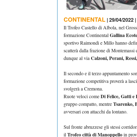
CONTINENTAL
| 29/04/2022 |
Il Trofeo Castello di Albola, nel Gros
Gallina Ecot
formazione Continental
sportivo Raimondi e Millo hanno defini
scatterà dalla frazione di Montemassi e
Calzoni, Perani, Ressi
dunque al via
Il secondo e il terzo appuntamento s
formazione competitiva proverà a lasci
svolgerà a Cremona.
Di Felice, Gatti e
Ruote veloci come
Tsarenko, 
gruppo compatto, mentre
avversari con attacchi da lontano.
Sul fronte abruzzese gli stessi corrid
Trofeo città di Manoppello
il
in prov