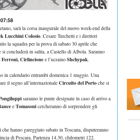
 07:58
setano, sarà la corsa inaugurale del nuovo week-end della
ek Lucchini Colosio
. Cesare Turchetti e i direttori
to la squadra per la prova di sabato 30 aprile che
 si concluderà in salita, a Castello di Albola. Saranno
, Ferroni, Cirlincione
Shchypak
e l’ucraino
.
ono in calendario entrambi domenica 1 maggio. Una
Circuito del Porto
are il segno all’internazionale
che si
 Pongiluppi
saranno le punte designate in caso di arrivo a
Bauce
Tomasoni
e
cercheranno di sorprendere gli
ori che hanno gareggiato sabato in Toscana, disputeranno
incia di Pescara. Partenza 14.30, chilometri 122.