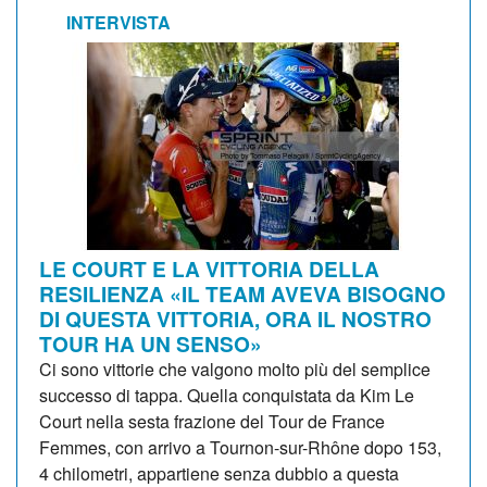
INTERVISTA
LE COURT E LA VITTORIA DELLA
RESILIENZA «IL TEAM AVEVA BISOGNO
DI QUESTA VITTORIA, ORA IL NOSTRO
TOUR HA UN SENSO»
Ci sono vittorie che valgono molto più del semplice
successo di tappa. Quella conquistata da Kim Le
Court nella sesta frazione del Tour de France
Femmes, con arrivo a Tournon-sur-Rhône dopo 153,
4 chilometri, appartiene senza dubbio a questa