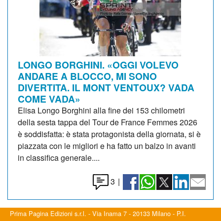
LONGO BORGHINI. «OGGI VOLEVO
ANDARE A BLOCCO, MI SONO
DIVERTITA. IL MONT VENTOUX? VADA
COME VADA»
Elisa Longo Borghini alla fine dei 153 chilometri
della sesta tappa del Tour de France Femmes 2026
è soddisfatta: è stata protagonista della giornata, si è
piazzata con le migliori e ha fatto un balzo in avanti
in classifica generale....
3
|
Prima Pagina Edizioni s.r.l. - Via Inama 7 - 20133 Milano - P.I.