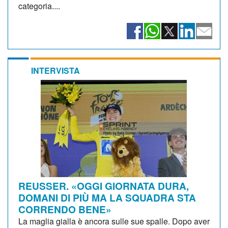
categoria....
INTERVISTA
REUSSER. «OGGI GIORNATA DURA,
DOMANI DI PIÙ MA LA SQUADRA STA
CORRENDO BENE»
La maglia gialla è ancora sulle sue spalle. Dopo aver