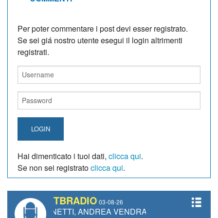
Per poter commentare i post devi esser registrato.
Se sei giá nostro utente esegui il login altrimenti
registrati.
LOGIN
Hai dimenticato i tuoi dati,
clicca qui
.
Se non sei registrato
clicca qui
.
TBRADIO
03-08-26
RO GIANETTI, ANDREA VENDRAME, FILIPPO FIORELLI