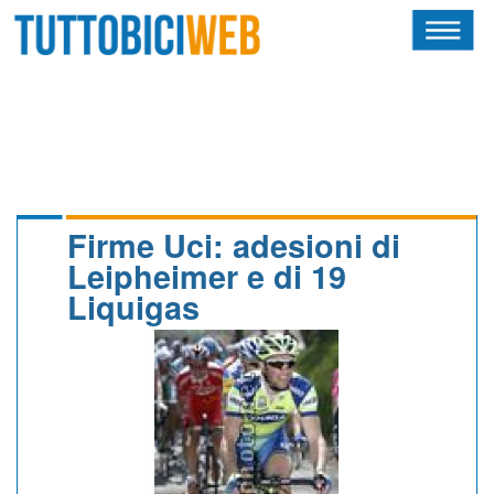
HOME
RIVISTA
SQUADRE
ATLETI
Firme Uci: adesioni di
Leipheimer e di 19
CALENDARIO
Liquigas
OSCAR
ALBI D'ORO
NEWSLETTER