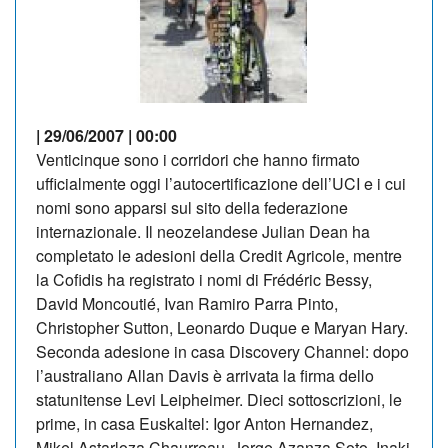
| 29/06/2007 | 00:00
Venticinque sono i corridori che hanno firmato
ufficialmente oggi l’autocertificazione dell’UCI e i cui
nomi sono apparsi sul sito della federazione
internazionale. Il neozelandese Julian Dean ha
completato le adesioni della Credit Agricole, mentre
la Cofidis ha registrato i nomi di Frédéric Bessy,
David Moncoutié, Ivan Ramiro Parra Pinto,
Christopher Sutton, Leonardo Duque e Maryan Hary.
Seconda adesione in casa Discovery Channel: dopo
l’australiano Allan Davis è arrivata la firma dello
statunitense Levi Leipheimer. Dieci sottoscrizioni, le
prime, in casa Euskaltel: Igor Anton Hernandez,
Mikel Astarloza Chaurreau, Jorge Azanza Soto, Inaki