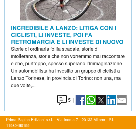
INCREDIBILE A LANZO: LITIGA CON I
CICLISTI, LI INVESTE, POI FA
RETROMARCIA E LI INVESTE DI NUOVO
Storie di ordinaria follia stradale, storie di
intolleranza, storie che non vorremmo mai raccontare
e che, purtroppo, spesso superano l’immaginazione.
Un automobilista ha investito un gruppo di ciclisti a
Lanzo Torinese, in provincia di Torino: non una, ma
due volte,...
5
|
Prima Pagina Edizioni s.r.l. - Via Inama 7 - 20133 Milano - P.I.
11980460155