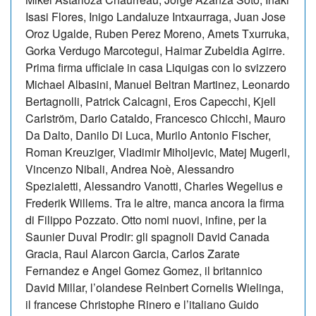
Isasi Flores, Inigo Landaluze Intxaurraga, Juan Jose
Oroz Ugalde, Ruben Perez Moreno, Amets Txurruka,
Gorka Verdugo Marcotegui, Haimar Zubeldia Agirre.
Prima firma ufficiale in casa Liquigas con lo svizzero
Michael Albasini, Manuel Beltran Martinez, Leonardo
Bertagnolli, Patrick Calcagni, Eros Capecchi, Kjell
Carlström, Dario Cataldo, Francesco Chicchi, Mauro
Da Dalto, Danilo Di Luca, Murilo Antonio Fischer,
Roman Kreuziger, Vladimir Miholjevic, Matej Mugerli,
Vincenzo Nibali, Andrea Noè, Alessandro
Spezialetti, Alessandro Vanotti, Charles Wegelius e
Frederik Willems. Tra le altre, manca ancora la firma
di Filippo Pozzato. Otto nomi nuovi, infine, per la
Saunier Duval Prodir: gli spagnoli David Canada
Gracia, Raul Alarcon Garcia, Carlos Zarate
Fernandez e Angel Gomez Gomez, il britannico
David Millar, l’olandese Reinbert Cornelis Wielinga,
il francese Christophe Rinero e l’italiano Guido