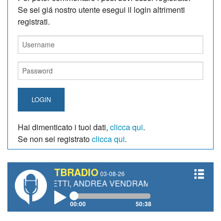
Se sei giá nostro utente esegui il login altrimenti
registrati.
LOGIN
Hai dimenticato i tuoi dati,
clicca qui
.
Se non sei registrato
clicca qui
.
TBRADIO
03-08-26
GIANETTI, ANDREA VENDRAME, FILIPPO FIORELLI
00:00
50:38