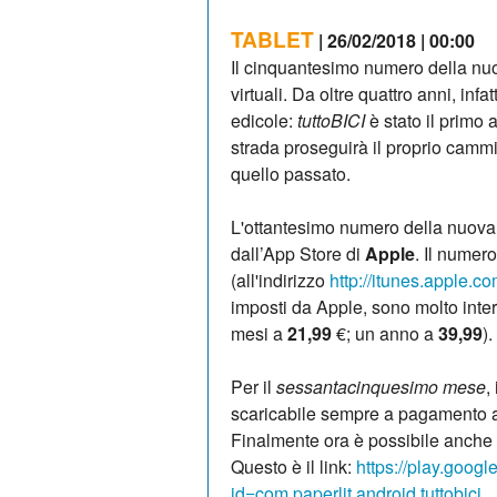
TABLET
| 26/02/2018 | 00:00
Il cinquantesimo numero della nu
virtuali. Da oltre quattro anni, inf
edicole:
tuttoBICI
è stato il primo 
strada proseguirà il proprio camm
quello passato.
L'ottantesimo numero della nuova 
dall’App Store di
Apple
. Il numer
(all'indirizzo
http://itunes.apple.c
imposti da Apple, sono molto inte
mesi a
21,99
€; un anno a
39,99
).
Per il
sessantacinquesimo mese
,
scaricabile sempre a pagamento an
Finalmente ora è possibile anche
Questo è il link:
https://play.googl
id=com.paperlit.android.tuttobici