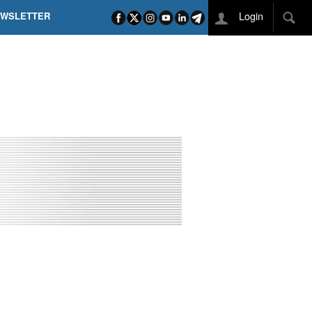
Login
EWSLETTER
 POEL SUI CAMPI ELISI! POGAČAR NELLA STORIA
L TAPPONE DEI TAPPONI
DEJ IN UNA TAPPA PAZZESCA
ETTE INCORONA CARAPAZ
O DI PHILIPSEN SU SCHMID E KOOIJ