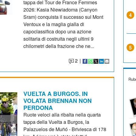
tappa del Tour de France Femmes
2026: Kasia Niewiadoma (Canyon
4
Sram) conquista il successo sul Mont
Ventoux e la maglia gialla di
capoclassifica dopo una azione
solitaria di costruita negli ultimi 9
chilometri della frazione che ne...
5
2
|
Rubr
VUELTA A BURGOS. IN
VOLATA BRENNAN NON
PERDONA
Ruote veloci alla ribalta nella quarta
tappa della Vuelta a Burgos, la
Palazuelos de Muñó - Briviesca di 178