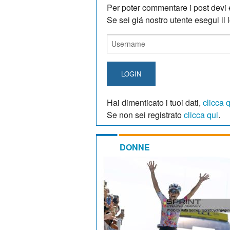
Per poter commentare i post devi e
Se sei giá nostro utente esegui il lo
LOGIN
Hai dimenticato i tuoi dati,
clicca 
Se non sei registrato
clicca qui
.
DONNE