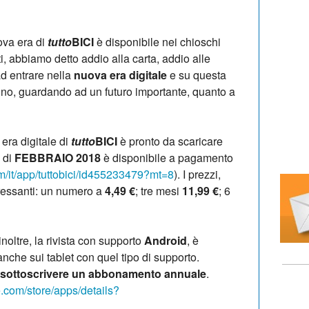
ova era di
tutto
BICI
è disponibile nei chioschi
atti, abbiamo detto addio alla carta, addio alle
ad entrare nella
nuova
era digitale
e su questa
ino, guardando ad un futuro importante, quanto a
era digitale di
tutto
BICI
è pronto da scaricare
o di
FEBBRAIO 2018
è disponibile a pagamento
om/it/app/tuttobici/id455233479?mt=8
). I prezzi,
ressanti: un numero a
4,49 €
; tre mesi
11,99 €
; 6
 inoltre, la rivista con supporto
Android
, è
che sui tablet con quel tipo di supporto.
sottoscrivere un abbonamento annuale
.
e.com/store/apps/details?