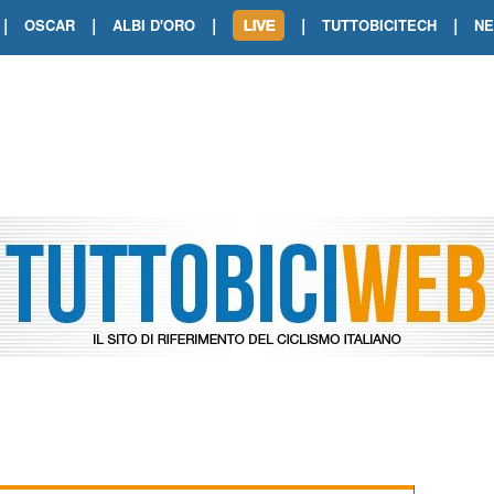
|
|
|
|
|
OSCAR
ALBI D'ORO
TUTTOBICITECH
N
TOUR DE FRANCE. SHOW DI VAN DER
TOUR DE FRANCE. CARAPAZ FIRMA I
TOUR DE FRANCE. POKERISSIMO TA
TOUR DE FRANCE. ORCIERES-MERL
TOUR DE FRANCE. A VOIRON TRIONF