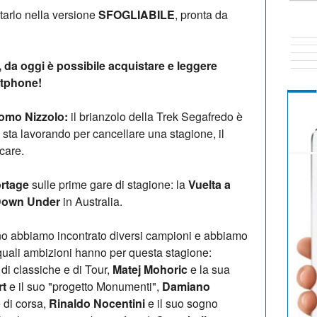
tarlo nella versione
SFOGLIABILE
, pronta da
, da oggi è possibile acquistare e leggere
rtphone!
omo Nizzolo:
il brianzolo della Trek Segafredo è
 sta lavorando per cancellare una stagione, il
care.
rtage
sulle prime gare di stagione: la
Vuelta a
Down Under
in Australia.
nno abbiamo incontrato diversi campioni e abbiamo
 quali ambizioni hanno per questa stagione:
 di classiche e di Tour,
Matej Mohoric
e la sua
rt
e il suo "progetto Monumenti",
Damiano
 di corsa,
Rinaldo Nocentini
e il suo sogno