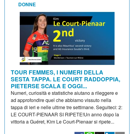
DONNE
TOUR FEMMES, I NUMERI DELLA
SESTA TAPPA. LE COURT RADDOPPIA,
PIETERSE SCALA E OGGI...
Numeri, curiosità e statistiche aiutano a rileggere e
ad approfondire quel che abbiamo vissuto nella
tappa di ieri e nelle ultime tre settimane. Seguiteci: 2:
LE COURT-PIENAAR SI RIPETE!Un anno dopo la
vittoria a Guéret, Kim Le Court-Pienaar si ripete...