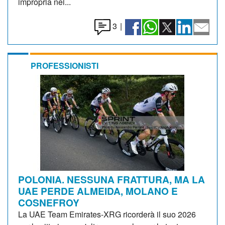
impropria nei...
3
|
PROFESSIONISTI
POLONIA. NESSUNA FRATTURA, MA LA
UAE PERDE ALMEIDA, MOLANO E
COSNEFROY
La UAE Team Emirates-XRG ricorderà il suo 2026