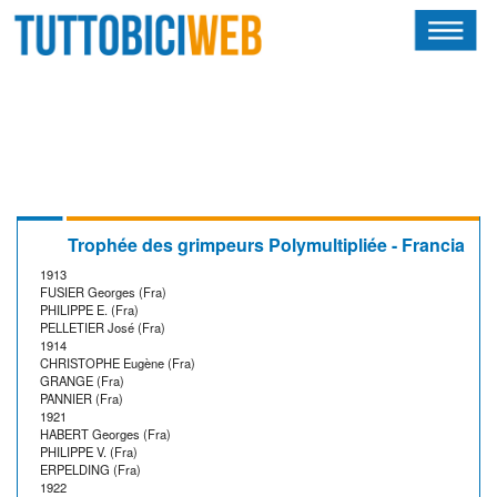
HOME
RIVISTA
SQUADRE
ATLETI
Trophée des grimpeurs Polymultipliée - Francia
1913
CALENDARIO
FUSIER Georges (Fra)
PHILIPPE E. (Fra)
PELLETIER José (Fra)
OSCAR
1914
CHRISTOPHE Eugène (Fra)
GRANGE (Fra)
ALBI D'ORO
PANNIER (Fra)
1921
HABERT Georges (Fra)
PHILIPPE V. (Fra)
ERPELDING (Fra)
1922
NEWSLETTER