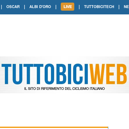
|
|
|
|
|
OSCAR
ALBI D'ORO
TUTTOBICITECH
N
TOUR DE FRANCE. SHOW DI VAN DER
TOUR DE FRANCE. CARAPAZ FIRMA I
TOUR DE FRANCE. POKERISSIMO TA
TOUR DE FRANCE. ORCIERES-MERL
TOUR DE FRANCE. A VOIRON TRIONF