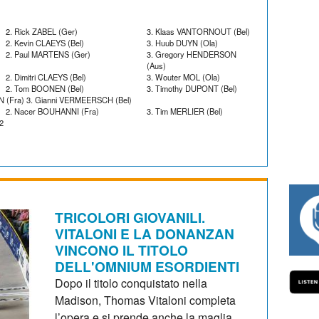
2. Rick ZABEL (Ger)
3. Klaas VANTORNOUT (Bel)
2. Kevin CLAEYS (Bel)
3. Huub DUYN (Ola)
2. Paul MARTENS (Ger)
3. Gregory HENDERSON
(Aus)
2. Dimitri CLAEYS (Bel)
3. Wouter MOL (Ola)
2. Tom BOONEN (Bel)
3. Timothy DUPONT (Bel)
N (Fra) 3. Gianni VERMEERSCH (Bel)
2. Nacer BOUHANNI (Fra)
3. Tim MERLIER (Bel)
.2
#334 CHARLY WEGELIUS, MAURO GIANE
TRICOLORI GIOVANILI.
VITALONI E LA DONANZAN
VINCONO IL TITOLO
DELL'OMNIUM ESORDIENTI
Dopo il titolo conquistato nella
Madison, Thomas Vitaloni completa
l’opera e si prende anche la maglia