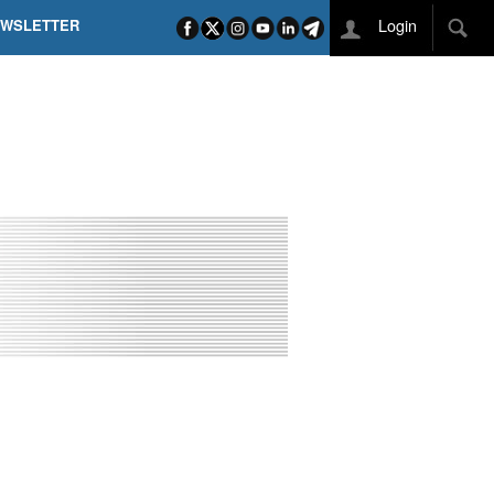
Login
EWSLETTER
 POEL SUI CAMPI ELISI! POGAČAR NELLA STORIA
L TAPPONE DEI TAPPONI
DEJ IN UNA TAPPA PAZZESCA
ETTE INCORONA CARAPAZ
O DI PHILIPSEN SU SCHMID E KOOIJ