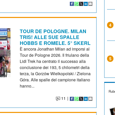
4
TOUR DE POLOGNE. MILAN
TRIS! ALLE SUE SPALLE
HOBBS E ROMELE. 5° SKERL
È ancora Jonathan Milan ad imporsi al
Tour de Pologne 2026. Il friulano della
5
Lidl Trek ha centrato il successo alla
conclusione dei 193, 5 chilometri della
terza, la Gorzów Wielkopolski / Zielona
Góra. Alle spalle del campione italiano
hanno...
Rubr
11
|