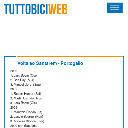
HOME
RIVISTA
SQUADRE
ATLETI
Volta ao Santarem - Portogallo
2006
CALENDARIO
1. Lars Boom (Ola)
2. Ben Day (Aus)
3. Manuel Lloret (Spa)
OSCAR
2007
1. Robert Hunter (Saf)
2. Martin Garrido (Arg)
ALBI D'ORO
3. Lars Boom (Ola)
2008
1. Maurizio Biondo (Ita)
2. Laszlo Bodrogi (Hun)
3. Andreas Kloden (Ger)
2009 non disputata
NEWSLETTER