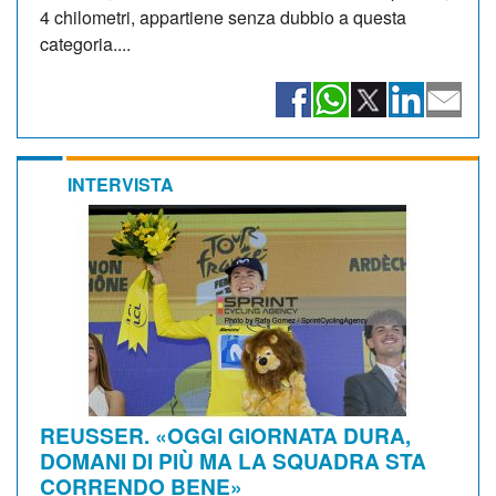
4 chilometri, appartiene senza dubbio a questa
categoria....
INTERVISTA
REUSSER. «OGGI GIORNATA DURA,
DOMANI DI PIÙ MA LA SQUADRA STA
CORRENDO BENE»