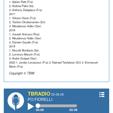
1. Adrien Petit (Fra)
2. Andrea Palini (Ita)
3. Anthony Delaplace (Fra)
2017
1. Yohann Gene (Fra)
2. Tesfom Okubamariam (Eri)
3. Nikodemus Holler (Ger)
2018
1. Joseph Areruya (Rua)
2. Nikodemus Holler (Ger)
3. Damien Gaudin (Fra)
2019
1. Niccolò Bonifazio (Ita)
2. Lorrenzo Manzin (Fra)
3. André Greipel (Ger)
2020 1. Jordan Levasseur (Fra) 2. Natnael Tesfatsion (Eri) 3. Emmanuel
Morin (Fra)
Copyright © TBW
TBRADIO
03-08-26
 FILIPPO FIORELLI
00:00
50:38