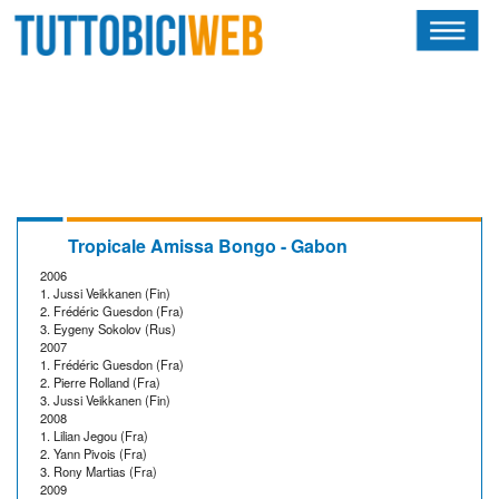
HOME
RIVISTA
SQUADRE
ATLETI
Tropicale Amissa Bongo - Gabon
2006
CALENDARIO
1. Jussi Veikkanen (Fin)
2. Frédéric Guesdon (Fra)
3. Eygeny Sokolov (Rus)
OSCAR
2007
1. Frédéric Guesdon (Fra)
2. Pierre Rolland (Fra)
ALBI D'ORO
3. Jussi Veikkanen (Fin)
2008
1. Lilian Jegou (Fra)
2. Yann Pivois (Fra)
3. Rony Martias (Fra)
2009
NEWSLETTER