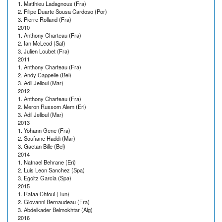
1. Matthieu Ladagnous (Fra)
2. Filipe Duarte Sousa Cardoso (Por)
3. Pierre Rolland (Fra)
2010
1. Anthony Charteau (Fra)
2. Ian McLeod (Saf)
3. Julien Loubet (Fra)
2011
1. Anthony Charteau (Fra)
2. Andy Cappelle (Bel)
3. Adil Jelloul (Mar)
2012
1. Anthony Charteau (Fra)
2. Meron Russom Alem (Eri)
3. Adil Jelloul (Mar)
2013
1. Yohann Gene (Fra)
2. Soufiane Haddi (Mar)
3. Gaetan Bille (Bel)
2014
1. Natnael Behrane (Eri)
2. Luis Leon Sanchez (Spa)
3. Egoitz Garcia (Spa)
2015
1. Rafaa Chtoui (Tun)
2. Giovanni Bernaudeau (Fra)
3. Abdelkader Belmokhtar (Alg)
2016