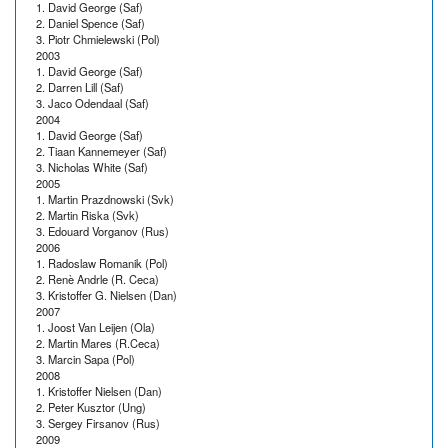
1. David George (Saf)
2. Daniel Spence (Saf)
3. Piotr Chmielewski (Pol)
2003
1. David George (Saf)
2. Darren Lill (Saf)
3. Jaco Odendaal (Saf)
2004
1. David George (Saf)
2. Tiaan Kannemeyer (Saf)
3. Nicholas White (Saf)
2005
1. Martin Prazdnowski (Svk)
2. Martin Riska (Svk)
3. Edouard Vorganov (Rus)
2006
1. Radoslaw Romanik (Pol)
2. Renè Andrle (R. Ceca)
3. Kristoffer G. Nielsen (Dan)
2007
1. Joost Van Leijen (Ola)
2. Martin Mares (R.Ceca)
3. Marcin Sapa (Pol)
2008
1. Kristoffer Nielsen (Dan)
2. Peter Kusztor (Ung)
3. Sergey Firsanov (Rus)
2009