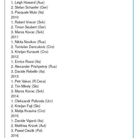
1. Leigh Howard (Aus)
2. Stefan Schaefer (Ger)
3. Pasquale Muto (Ita)
2010
1. Robert Vrecer (Svk)
2. Timon Seubert (Ger)
3. Maros Kovac (Svk)
2011
1. Nikita Novikov (Rus)
2. Tomislav Danculovic (Cro)
3. Kristjan Kurasek (Cro)
2012
1. Enrico Rossi (Ita)
2. Alexander Prishpetniy (Rus)
3. Davide Rebellin (Ita)
2013
1. Petr Vakoc (R.Ceca)
2. Tim Mikely (Slo)
3. Maros Kovac (Svk)
2014
1. Oleksandr Polivoda (Ucr)
2. Kristjan Fajt (Slo)
3. Matija Kvasina (Cro)
2015
1. Davide Viganò (Ita)
2. Matthias Krizek (Aut)
3. Pawel Cieslik (Pol)
2016