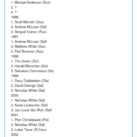
1. Michael Anderson (Sve)
2. ?
3. ?
1996
1. Scott Mercier (Usa)
2. Andrew McLean (Saf)
3. Sergueï Ivanov (Rus)
1997
1. Andrew McLean (Saf)
2. Matthew White (Aus)
3. Paul Brosnan (Aus)
1998
1. Tim Jones (Zim)
2. Harald Morscher (Aut)
3. Salvatore Commesso (Ita)
1999
1. Davy Dubbledam (Ola)
2. David George (Saf)
3. Nicholas White (Saf)
2000
1. Nicholas White (Saf)
2. Kosie Loubscher (Saf)
3. Jac-Louis Van Wyk (Saf)
2001
1. Piotr Chmielewski (Pol)
2. Nicholas White (Saf)
3. Lubor Tesar (R.Ceca
2002