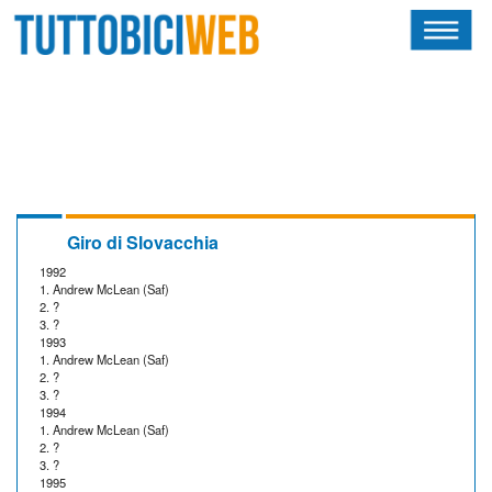
HOME
RIVISTA
SQUADRE
ATLETI
Giro di Slovacchia
1992
CALENDARIO
1. Andrew McLean (Saf)
2. ?
3. ?
OSCAR
1993
1. Andrew McLean (Saf)
2. ?
ALBI D'ORO
3. ?
1994
1. Andrew McLean (Saf)
2. ?
3. ?
1995
NEWSLETTER