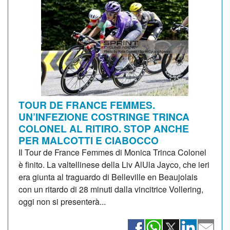
TOUR DE FRANCE FEMMES.
UN’INFEZIONE COSTRINGE TRINCA
COLONEL AL RITIRO. STOP ANCHE
PER MALCOTTI E CIABOCCO
Il Tour de France Femmes di Monica Trinca Colonel
è finito. La valtellinese della Liv AlUla Jayco, che ieri
era giunta al traguardo di Belleville en Beaujolais
con un ritardo di 28 minuti dalla vincitrice Vollering,
oggi non si presenterà...