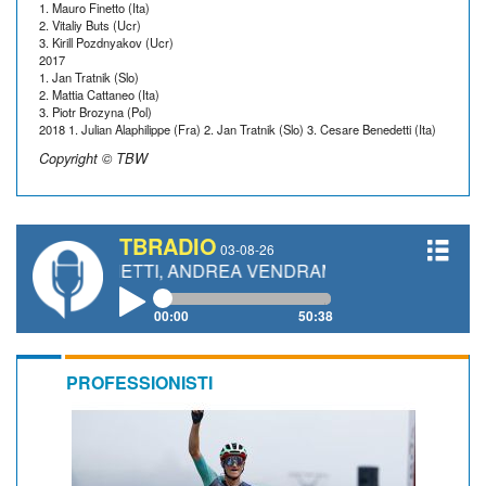
1. Mauro Finetto (Ita)
2. Vitaliy Buts (Ucr)
3. Kirill Pozdnyakov (Ucr)
2017
1. Jan Tratnik (Slo)
2. Mattia Cattaneo (Ita)
3. Piotr Brozyna (Pol)
2018 1. Julian Alaphilippe (Fra) 2. Jan Tratnik (Slo) 3. Cesare Benedetti (Ita)
Copyright © TBW
TBRADIO
03-08-26
 GIANETTI, ANDREA VENDRAME, FILIPPO FIORELLI
00:00
50:38
PROFESSIONISTI