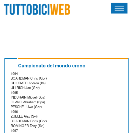
HOME
RIVISTA
SQUADRE
ATLETI
Campionato del mondo crono
1994
CALENDARIO
BOARDMAN Chris (Gbr)
CHIURATO Andrea (Ita)
ULLRICH Jan (Ger)
OSCAR
1995
INDURAIN Miguel (Spa)
OLANO Abraham (Spa)
ALBI D'ORO
PESCHEL Uwe (Ger)
1996
ZUELLE Alex (Svi)
BOARDMAN Chris (Gbr)
ROMINGER Tony (Svi)
1997
NEWSLETTER