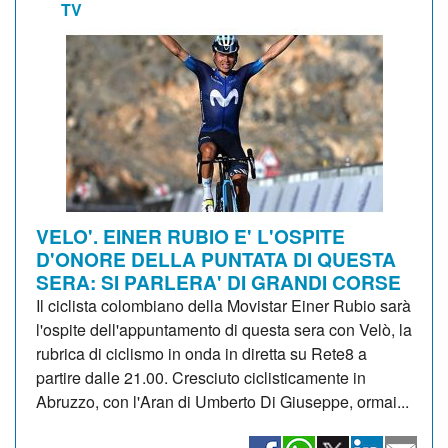
TV
VELO'. EINER RUBIO E' L'OSPITE
D'ONORE DELLA PUNTATA DI QUESTA
SERA: SI PARLERA' DI GRANDI CORSE
Il ciclista colombiano della Movistar Einer Rubio sarà
l'ospite dell'appuntamento di questa sera con Velò, la
rubrica di ciclismo in onda in diretta su Rete8 a
partire dalle 21.00. Cresciuto ciclisticamente in
Abruzzo, con l'Aran di Umberto Di Giuseppe, ormai...