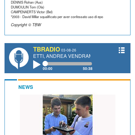
DENNIS Rohan (Aus)
DUMOULIN Tom (Ola)
CAMPENAERTS Victor (Bel)
*2003 - David Millar squalificato per aver confessato uso di epo
Copyright © TBW
TBRADIO
03-08-26
 GIANETTI, ANDREA VENDRAME, FILIPPO FIORELLI
00:00
50:38
NEWS