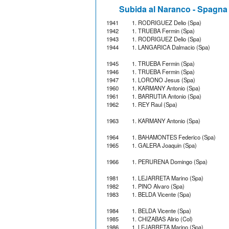
Subida al Naranco - Spagna
1941
1. RODRIGUEZ Delio (Spa)
1942
1. TRUEBA Fermin (Spa)
1943
1. RODRIGUEZ Delio (Spa)
1944
1. LANGARICA Dalmacio (Spa)
1945
1. TRUEBA Fermin (Spa)
1946
1. TRUEBA Fermin (Spa)
1947
1. LORONO Jesus (Spa)
1960
1. KARMANY Antonio (Spa)
1961
1. BARRUTIA Antonio (Spa)
1962
1. REY Raul (Spa)
1963
1. KARMANY Antonio (Spa)
1964
1. BAHAMONTES Federico (Spa)
1965
1. GALERA Joaquin (Spa)
1966
1. PERURENA Domingo (Spa)
1981
1. LEJARRETA Marino (Spa)
1982
1. PINO Alvaro (Spa)
1983
1. BELDA Vicente (Spa)
1984
1. BELDA Vicente (Spa)
1985
1. CHIZABAS Alirio (Col)
1986
1. LEJARRETA Marino (Spa)