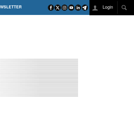
Login
EWSLETTER
 POEL SUI CAMPI ELISI! POGAČAR NELLA STORIA
L TAPPONE DEI TAPPONI
DEJ IN UNA TAPPA PAZZESCA
ETTE INCORONA CARAPAZ
O DI PHILIPSEN SU SCHMID E KOOIJ