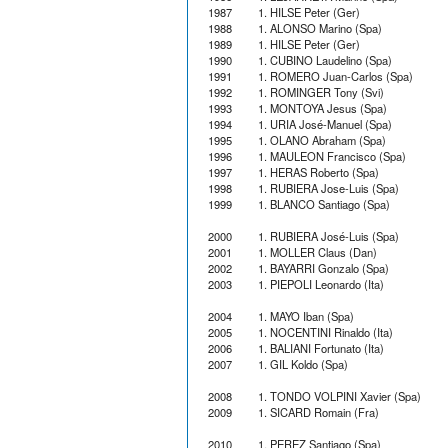
1987
1. HILSE Peter (Ger)
1988
1. ALONSO Marino (Spa)
1989
1. HILSE Peter (Ger)
1990
1. CUBINO Laudelino (Spa)
1991
1. ROMERO Juan-Carlos (Spa)
1992
1. ROMINGER Tony (Svi)
1993
1. MONTOYA Jesus (Spa)
1994
1. URIA José-Manuel (Spa)
1995
1. OLANO Abraham (Spa)
1996
1. MAULEON Francisco (Spa)
1997
1. HERAS Roberto (Spa)
1998
1. RUBIERA Jose-Luis (Spa)
1999
1. BLANCO Santiago (Spa)
2000
1. RUBIERA José-Luis (Spa)
2001
1. MOLLER Claus (Dan)
2002
1. BAYARRI Gonzalo (Spa)
2003
1. PIEPOLI Leonardo (Ita)
2004
1. MAYO Iban (Spa)
2005
1. NOCENTINI Rinaldo (Ita)
2006
1. BALIANI Fortunato (Ita)
2007
1. GIL Koldo (Spa)
2008
1. TONDO VOLPINI Xavier (Spa)
2009
1. SICARD Romain (Fra)
2010
1. PEREZ Santiago (Spa)