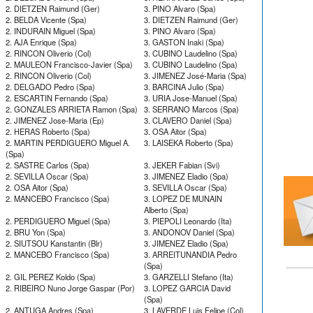
2. DIETZEN Raimund (Ger)
3. PINO Alvaro (Spa)
2. BELDA Vicente (Spa)
3. DIETZEN Raimund (Ger)
2. INDURAIN Miguel (Spa)
3. PINO Alvaro (Spa)
2. AJA Enrique (Spa)
3. GASTON Inaki (Spa)
2. RINCON Oliverio (Col)
3. CUBINO Laudelino (Spa)
2. MAULEON Francisco-Javier (Spa)
3. CUBINO Laudelino (Spa)
2. RINCON Oliverio (Col)
3. JIMENEZ José-Maria (Spa)
2. DELGADO Pedro (Spa)
3. BARCINA Julio (Spa)
2. ESCARTIN Fernando (Spa)
3. URIA Jose-Manuel (Spa)
2. GONZALES ARRIETA Ramon (Spa)
3. SERRANO Marcos (Spa)
2. JIMENEZ Jose-Maria (Ep)
3. CLAVERO Daniel (Spa)
2. HERAS Roberto (Spa)
3. OSA Aitor (Spa)
2. MARTIN PERDIGUERO Miguel A.
3. LAISEKA Roberto (Spa)
(Spa)
2. SASTRE Carlos (Spa)
3. JEKER Fabian (Svi)
2. SEVILLA Oscar (Spa)
3. JIMENEZ Eladio (Spa)
2. OSA Aitor (Spa)
3. SEVILLA Oscar (Spa)
2. MANCEBO Francisco (Spa)
3. LOPEZ DE MUNAIN
Alberto (Spa)
2. PERDIGUERO Miguel (Spa)
3. PIEPOLI Leonardo (Ita)
2. BRU Yon (Spa)
3. ANDONOV Daniel (Spa)
2. SIUTSOU Kanstantin (Blr)
3. JIMENEZ Eladio (Spa)
2. MANCEBO Francisco (Spa)
3. ARREITUNANDIA Pedro
(Spa)
2. GIL PEREZ Koldo (Spa)
3. GARZELLI Stefano (Ita)
2. RIBEIRO Nuno Jorge Gaspar (Por)
3. LOPEZ GARCIA David
(Spa)
2. ANTUGA Andres (Spa)
3. LAVERDE Luis Felipe (Col)