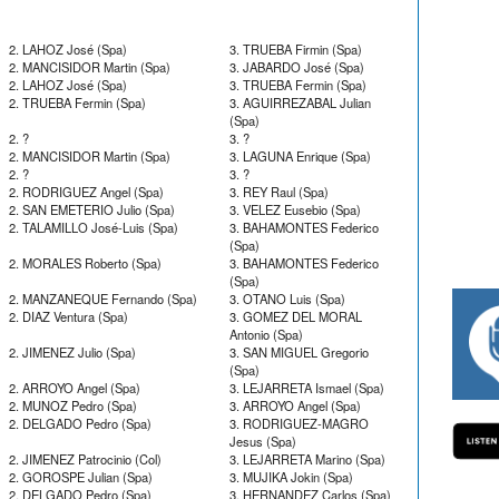
2. LAHOZ José (Spa)
3. TRUEBA Firmin (Spa)
2. MANCISIDOR Martin (Spa)
3. JABARDO José (Spa)
2. LAHOZ José (Spa)
3. TRUEBA Fermin (Spa)
2. TRUEBA Fermin (Spa)
3. AGUIRREZABAL Julian
(Spa)
2. ?
3. ?
2. MANCISIDOR Martin (Spa)
3. LAGUNA Enrique (Spa)
2. ?
3. ?
2. RODRIGUEZ Angel (Spa)
3. REY Raul (Spa)
2. SAN EMETERIO Julio (Spa)
3. VELEZ Eusebio (Spa)
2. TALAMILLO José-Luis (Spa)
3. BAHAMONTES Federico
(Spa)
2. MORALES Roberto (Spa)
3. BAHAMONTES Federico
(Spa)
2. MANZANEQUE Fernando (Spa)
3. OTANO Luis (Spa)
2. DIAZ Ventura (Spa)
3. GOMEZ DEL MORAL
#334 CHARLY WEGELIUS, MAURO GIANE
Antonio (Spa)
2. JIMENEZ Julio (Spa)
3. SAN MIGUEL Gregorio
(Spa)
2. ARROYO Angel (Spa)
3. LEJARRETA Ismael (Spa)
2. MUNOZ Pedro (Spa)
3. ARROYO Angel (Spa)
2. DELGADO Pedro (Spa)
3. RODRIGUEZ-MAGRO
Jesus (Spa)
2. JIMENEZ Patrocinio (Col)
3. LEJARRETA Marino (Spa)
2. GOROSPE Julian (Spa)
3. MUJIKA Jokin (Spa)
2. DELGADO Pedro (Spa)
3. HERNANDEZ Carlos (Spa)