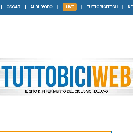
|
|
|
|
|
OSCAR
ALBI D'ORO
TUTTOBICITECH
N
TOUR DE FRANCE. SHOW DI VAN DER
TOUR DE FRANCE. CARAPAZ FIRMA I
TOUR DE FRANCE. POKERISSIMO TA
TOUR DE FRANCE. ORCIERES-MERL
TOUR DE FRANCE. A VOIRON TRIONF