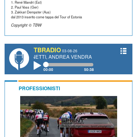
1. René Mandri (Est)
2. Paul Voss (Ger)
3. Zakkari Dempster (Aus)
dal 2013 inserito come tappa del Tour of Estonia
Copyright © TBW
TBRADIO
03-08-26
O GIANETTI, ANDREA VENDRAME, FILIPPO FIORELLI
00:00
50:38
PROFESSIONISTI