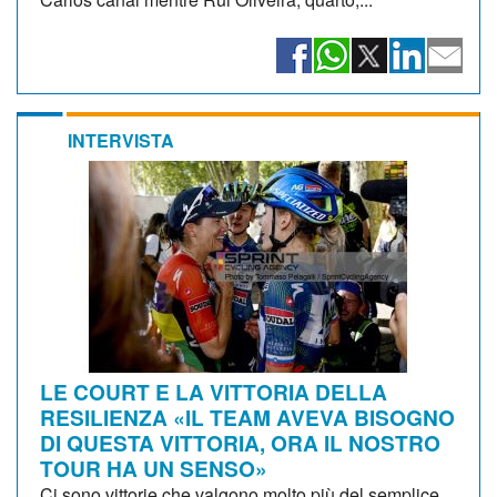
INTERVISTA
LE COURT E LA VITTORIA DELLA
RESILIENZA «IL TEAM AVEVA BISOGNO
DI QUESTA VITTORIA, ORA IL NOSTRO
TOUR HA UN SENSO»
Ci sono vittorie che valgono molto più del semplice