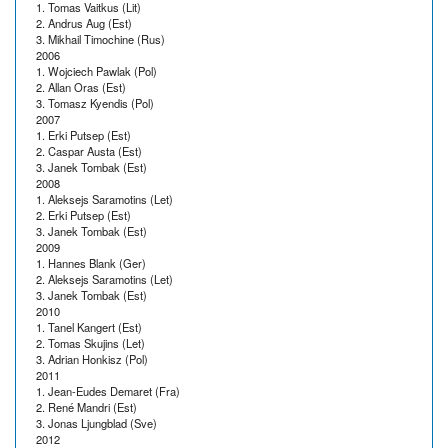
1. Tomas Vaitkus (Lit)
2. Andrus Aug (Est)
3. Mikhail Timochine (Rus)
2006
1. Wojciech Pawlak (Pol)
2. Allan Oras (Est)
3. Tomasz Kyendis (Pol)
2007
1. Erki Putsep (Est)
2. Caspar Austa (Est)
3. Janek Tombak (Est)
2008
1. Aleksejs Saramotins (Let)
2. Erki Putsep (Est)
3. Janek Tombak (Est)
2009
1. Hannes Blank (Ger)
2. Aleksejs Saramotins (Let)
3. Janek Tombak (Est)
2010
1. Tanel Kangert (Est)
2. Tomas Skujins (Let)
3. Adrian Honkisz (Pol)
2011
1. Jean-Eudes Demaret (Fra)
2. René Mandri (Est)
3. Jonas Ljungblad (Sve)
2012