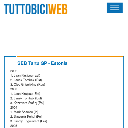
HOME
RIVISTA
SQUADRE
ATLETI
SEB Tartu GP - Estonia
2002
CALENDARIO
1. Jaan Kirsipuu (Est)
2. Janek Tombak (Est)
3. Oleg Grischkine (Rus)
OSCAR
2003
1. Jaan Kirsipuu (Est)
2. Janek Tombak (Est)
ALBI D'ORO
3. Kazimierz Stafiej (Pol)
2004
1. Mark Scanlon (Irl)
2. Slawomir Kohut (Pol)
3. Jimmy Engoulvent (Fra)
2005
NEWSLETTER