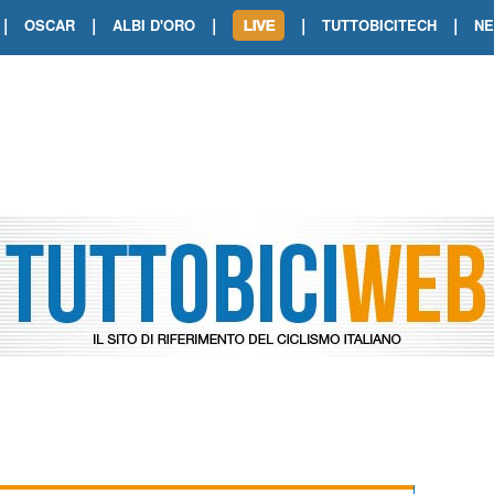
|
|
|
|
|
OSCAR
ALBI D'ORO
TUTTOBICITECH
N
TOUR DE FRANCE. SHOW DI VAN DER
TOUR DE FRANCE. CARAPAZ FIRMA I
TOUR DE FRANCE. POKERISSIMO TA
TOUR DE FRANCE. ORCIERES-MERL
TOUR DE FRANCE. A VOIRON TRIONF