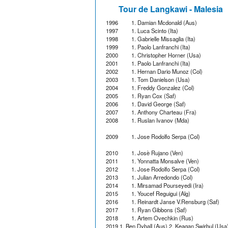
Tour de Langkawi - Malesia
1996
1. Damian Mcdonald (Aus)
1997
1. Luca Scinto (Ita)
1998
1. Gabrielle Missaglia (Ita)
1999
1. Paolo Lanfranchi (Ita)
2000
1. Christopher Horner (Usa)
2001
1. Paolo Lanfranchi (Ita)
2002
1. Hernan Dario Munoz (Col)
2003
1. Tom Danielson (Usa)
2004
1. Freddy Gonzalez (Col)
2005
1. Ryan Cox (Saf)
2006
1. David George (Saf)
2007
1. Anthony Charteau (Fra)
2008
1. Ruslan Ivanov (Mda)
2009
1. Jose Rodolfo Serpa (Col)
2010
1. Josè Rujano (Ven)
2011
1. Yonnatta Monsalve (Ven)
2012
1. Jose Rodolfo Serpa (Col)
2013
1. Julian Arredondo (Col)
2014
1. Mirsamad Pourseyedi (Ira)
2015
1. Youcef Reguigui (Alg)
2016
1. Reinardt Janse V.Rensburg (Saf)
2017
1. Ryan Gibbons (Saf)
2018
1. Artem Ovechkin (Rus)
2019 1. Ben Dyball (Aus) 2. Keagan Swirbul (Usa