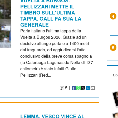
VUELTA A BURGOS.
PELLIZZARI METTE IL
TIMBRO SULL'ULTIMA
4
TAPPA, GALL FA SUA LA
GENERALE
Parla italiano l'ultima tappa della
Vuelta a Burgos 2026. Grazie ad un
decisivo allungo portato a 1400 metri
5
dal traguardo, ad aggiudicarsi l'atto
conclusivo della breve corsa spagnola
(la Caleruega-Lagunas de Neila di 137
chilometri) è stato infatti Giulio
Pellizzari (Red...
Rubr
5
|
LEMMA. VESCO VINCE AL