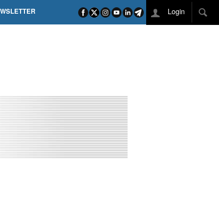
Login
EWSLETTER
 POEL SUI CAMPI ELISI! POGAČAR NELLA STORIA
L TAPPONE DEI TAPPONI
DEJ IN UNA TAPPA PAZZESCA
ETTE INCORONA CARAPAZ
O DI PHILIPSEN SU SCHMID E KOOIJ