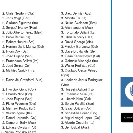
2. Chris Newton (Gbr)
3. Brett Dennis (Aus)
2. Jens Voigt (Ger)
3. Alberto Elli (Ita)
2. Giuliano Figueras (Ita)
3. Niklas Axelsson (Sve)
2. Sergueï Ivanov (Rus)
3. Allan Iacuone (Aus)
2. Julio Alberto Perez (Mex)
3. Fortunato Baliani (Ita)
2. Paolo Bettini (Ita)
3. Chris Wherry (Usa)
2. Robert Hunter (Saf)
3. David George (Afs)
2. Hernan Dario Munoz (Col)
3. Freddy Gonzalez (Col)
2. Ryan Cox (Saf)
3. Dave Bruylandts (Bel)
2. José Rujano (Ven)
3. Tiaan Kannemeyer (Saf)
2. Francesco Bellotti (Ita)
3. Gabriele Missaglia (Ita)
2. José Serpa (Col)
3. Walter Pedraza (Col)
2. Mathieu Sprick (Fra)
3. Gustavo Cesar Veloso
(Spa)
2. David Jai Crawford (Aus)
3. Jackson Jesus Rodriguez
(Ven)
#334 CHARLY WEGELIUS, MAURO GIAN
2. Hyo Suk Gong (Cor)
3. Hossein Askari (Ira)
2. Libardo Nino (Col)
3. Emanuele Sella (Ita)
2. Josè Rujano (Ven)
3. Libardo Nino (Col)
2. Pieter Weening (Ola)
3. Sergio Pardilla (Spa)
2. Merhawi Kudus (Eri)
3. Isaac Bolivar (Col)
2. Valerio Agnoli (Ita)
3. Sebastian Henao (Col)
2. Daniel Jaramillo (Col)
3. Miguel Angel Lopez (Col)
2. Cameron Baily (Aus)
3. Alberto Cecchin (Ita)
2. Lukasz Owsian (Pol)
3. Ben Dyball (Aus)
) 3. Vadim Pronskiy (Kaz)