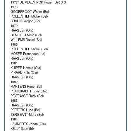
1977* DE VLAEMINCK Roger (Bel) X X
1978
GODEFROOT Walter (Bel)
POLLENTIER Michel (Bel)
BRAUN Gregor (Ger)
1979
RAAS Jan (Ola)
DEMEYER Marc (Bel)
WILLEMS Daniel (Bel)
1980
POLLENTIER Michel (Bel)
MOSER Francesco (Ita)
RAAS Jan (Ola)
1981
KUIPER Hennie (Ola)
PIRARD Frits (Ola)
RAAS Jan (Ola)
1982
MARTENS René (Bel)
PLANCKAERT Eddy (Bel)
PEVENAGE Rudy (Bel)
1983
RAAS Jan (Ola)
PEETERS Ludo (Bel)
SERGEANT Marc (Bel)
1984
LAMMERTS Johan (Ola)
KELLY Sean (Irl)