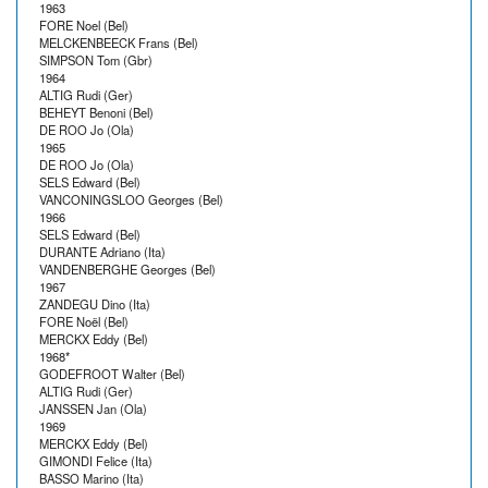
1963
FORE Noel (Bel)
MELCKENBEECK Frans (Bel)
SIMPSON Tom (Gbr)
1964
ALTIG Rudi (Ger)
BEHEYT Benoni (Bel)
DE ROO Jo (Ola)
1965
DE ROO Jo (Ola)
SELS Edward (Bel)
VANCONINGSLOO Georges (Bel)
1966
SELS Edward (Bel)
DURANTE Adriano (Ita)
VANDENBERGHE Georges (Bel)
1967
ZANDEGU Dino (Ita)
FORE Noël (Bel)
MERCKX Eddy (Bel)
1968*
GODEFROOT Walter (Bel)
ALTIG Rudi (Ger)
JANSSEN Jan (Ola)
1969
MERCKX Eddy (Bel)
GIMONDI Felice (Ita)
BASSO Marino (Ita)