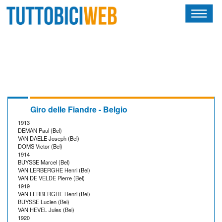
HOME
RIVISTA
SQUADRE
ATLETI
Giro delle Fiandre - Belgio
1913
CALENDARIO
DEMAN Paul (Bel)
VAN DAELE Joseph (Bel)
DOMS Victor (Bel)
OSCAR
1914
BUYSSE Marcel (Bel)
VAN LERBERGHE Henri (Bel)
ALBI D'ORO
VAN DE VELDE Pierre (Bel)
1919
VAN LERBERGHE Henri (Bel)
BUYSSE Lucien (Bel)
VAN HEVEL Jules (Bel)
1920
NEWSLETTER