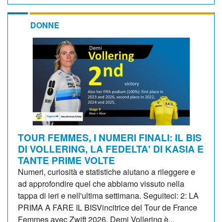
DONNE
TOUR FEMMES, I NUMERI FINALI: IL BIS
DI VOLLERING, LA FEDELTA' DI KASIA E
TANTE PRIME VOLTE
Numeri, curiosità e statistiche aiutano a rileggere e
ad approfondire quel che abbiamo vissuto nella
tappa di ieri e nell'ultima settimana. Seguiteci: 2: LA
PRIMA A FARE IL BISVincitrice del Tour de France
Femmes avec Zwift 2026, Demi Vollering è...