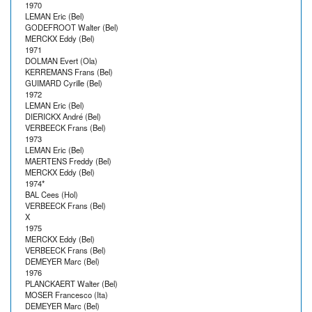
1970
LEMAN Eric (Bel)
GODEFROOT Walter (Bel)
MERCKX Eddy (Bel)
1971
DOLMAN Evert (Ola)
KERREMANS Frans (Bel)
GUIMARD Cyrille (Bel)
1972
LEMAN Eric (Bel)
DIERICKX André (Bel)
VERBEECK Frans (Bel)
1973
LEMAN Eric (Bel)
MAERTENS Freddy (Bel)
MERCKX Eddy (Bel)
1974*
BAL Cees (Hol)
VERBEECK Frans (Bel)
X
1975
MERCKX Eddy (Bel)
VERBEECK Frans (Bel)
DEMEYER Marc (Bel)
1976
PLANCKAERT Walter (Bel)
MOSER Francesco (Ita)
DEMEYER Marc (Bel)