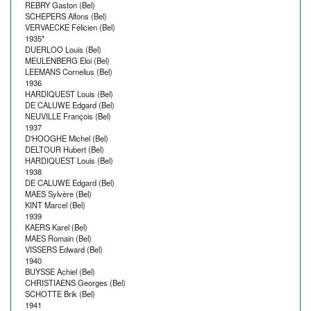
REBRY Gaston (Bel)
SCHEPERS Alfons (Bel)
VERVAECKE Félicien (Bel)
1935*
DUERLOO Louis (Bel)
MEULENBERG Eloi (Bel)
LEEMANS Cornelius (Bel)
1936
HARDIQUEST Louis (Bel)
DE CALUWE Edgard (Bel)
NEUVILLE François (Bel)
1937
D'HOOGHE Michel (Bel)
DELTOUR Hubert (Bel)
HARDIQUEST Louis (Bel)
1938
DE CALUWE Edgard (Bel)
MAES Sylvère (Bel)
KINT Marcel (Bel)
1939
KAERS Karel (Bel)
MAES Romain (Bel)
VISSERS Edward (Bel)
1940
BUYSSE Achiel (Bel)
CHRISTIAENS Georges (Bel)
SCHOTTE Brik (Bel)
1941