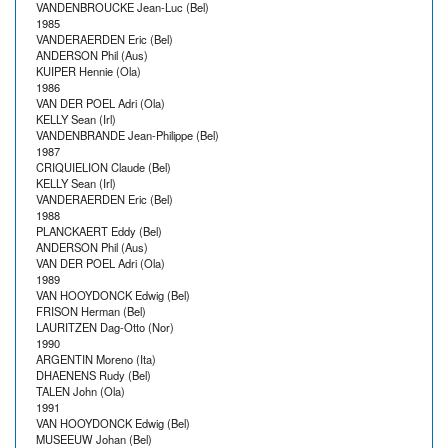
VANDENBROUCKE Jean-Luc (Bel)
1985
VANDERAERDEN Eric (Bel)
ANDERSON Phil (Aus)
KUIPER Hennie (Ola)
1986
VAN DER POEL Adri (Ola)
KELLY Sean (Irl)
VANDENBRANDE Jean-Philippe (Bel)
1987
CRIQUIELION Claude (Bel)
KELLY Sean (Irl)
VANDERAERDEN Eric (Bel)
1988
PLANCKAERT Eddy (Bel)
ANDERSON Phil (Aus)
VAN DER POEL Adri (Ola)
1989
VAN HOOYDONCK Edwig (Bel)
FRISON Herman (Bel)
LAURITZEN Dag-Otto (Nor)
1990
ARGENTIN Moreno (Ita)
DHAENENS Rudy (Bel)
TALEN John (Ola)
1991
VAN HOOYDONCK Edwig (Bel)
MUSEEUW Johan (Bel)