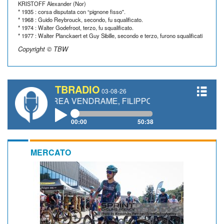
KRISTOFF Alexander (Nor)
* 1935 : corsa disputata con “pignone fisso".
* 1968 : Guido Reybrouck, secondo, fu squalificato.
* 1974 : Walter Godefroot, terzo, fu squalificato.
* 1977 : Walter Planckaert et Guy Sibille, secondo e terzo, furono squalificati
Copyright © TBW
TBRADIO
03-08-26
DREA VENDRAME, FILIPPO FIORELLI
00:00
50:38
MERCATO