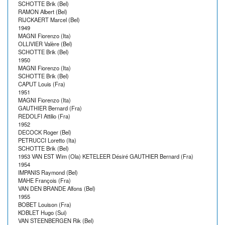
SCHOTTE Brik (Bel)
RAMON Albert (Bel)
RIJCKAERT Marcel (Bel)
1949
MAGNI Fiorenzo (Ita)
OLLIVIER Valère (Bel)
SCHOTTE Brik (Bel)
1950
MAGNI Fiorenzo (Ita)
SCHOTTE Brik (Bel)
CAPUT Louis (Fra)
1951
MAGNI Fiorenzo (Ita)
GAUTHIER Bernard (Fra)
REDOLFI Attilio (Fra)
1952
DECOCK Roger (Bel)
PETRUCCI Loretto (Ita)
SCHOTTE Brik (Bel)
1953 VAN EST Wim (Ola) KETELEER Désiré GAUTHIER Bernard (Fra)
1954
IMPANIS Raymond (Bel)
MAHE François (Fra)
VAN DEN BRANDE Alfons (Bel)
1955
BOBET Louison (Fra)
KOBLET Hugo (Sui)
VAN STEENBERGEN Rik (Bel)