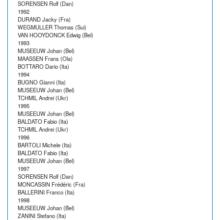
SORENSEN Rolf (Dan)
1992
DURAND Jacky (Fra)
WEGMULLER Thomas (Sui)
VAN HOOYDONCK Edwig (Bel)
1993
MUSEEUW Johan (Bel)
MAASSEN Frans (Ola)
BOTTARO Dario (Ita)
1994
BUGNO Gianni (Ita)
MUSEEUW Johan (Bel)
TCHMIL Andrei (Ukr)
1995
MUSEEUW Johan (Bel)
BALDATO Fabio (Ita)
TCHMIL Andrei (Ukr)
1996
BARTOLI Michele (Ita)
BALDATO Fabio (Ita)
MUSEEUW Johan (Bel)
1997
SORENSEN Rolf (Dan)
MONCASSIN Frédéric (Fra)
BALLERINI Franco (Ita)
1998
MUSEEUW Johan (Bel)
ZANINI Stefano (Ita)