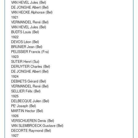
VAN HEVEL Jules (Bel)
DE JONGHE Albert (Bel)
VAN HECKE Alphonse (Bel)
1921
VERMANDEL René (Bel)
VAN HEVEL Jules (Bel)
BUDTS Louis (Bel)
1922
DEVOS Léon (Bel)
BRUNIER Jean (Bel)
PELISSIER Francis (Fra)
1923
SUTER Henri (Sui)
DERUYTER Charles (Bel)
DE JONGHE Albert (Bel)
1924
DEBAETS Gérard (Bel)
VERMANDEL René (Bel)
SELLIER Félix (Bel)
1925
DELBECQUE Julien (Bel)
PE' Joseph (Bel)
MARTIN Hector (Bel)
1926
VERSCHUEREN Denis (Bel)
VAN SLEMBROECK Gustave (Bel)
DECORTE Raymond (Bel)
1927