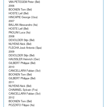
VAN PETEGEM Peter (Bel)
2006
BOONEN Tom (Bel)
HOSTE Leif (Bel)
HINCAPIE George (Usa)
2007
BALLAN Alessandro (Ita)
HOSTE Leif (Bel)
PAOLINI Luca (Ita)
2008
DEVOLDER Stijn (Bel)
NUYENS Nick (Bel)
FLECHA Josè Antonio (Spa)
2009
DEVOLDER Stijn (Bel)
HAUSSLER Heinrich (Ger)
GILBERT Philippe (Bel)
2010
CANCELLARA Fabian (Svi)
BOONEN Tom (Bel)
GILBERT Philippe (Bel)
2011
NUYENS Nick (Bel)
CHAVANEL Sylvain (Fra)
CANCELLARA Fabian (Svi)
2012
BOONEN Tom (Bel)
POZZATO Filippo (Ita)