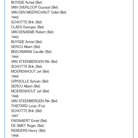
BUYSSE Achiel (Bel)
VAN OVERLOOP Gustaaf (Bel)
VAN DEN MEERSCHAUT Odiel (Bel)
1942
SCHOTTE Brik (Bel)
CLAES Georges (Bel)
VAN EENAEME Robert (Bel)
1943
BUYSSE Achiel (Bel)
SERCU Albert (Bel)
BEECKMANN Camille (Bel)
1944
VAN STEENBERGEN Rik (Bel)
SCHOTTE Brik (Bel)
MOERENHOUT Jef (Bel)
1945
GRYSOLLE Sylvain (Bel)
SERCU Albert (Bel)
MOERENHOUT Jef (Bel)
1946
VAN STEENBERGEN Rik (Bel)
THIETARD Louis (Fra)
SCHOTTE Brik (Bel)
1947
FAIGNAERT Emiel (Bel)
DE SMET Roger (Bel)
RENDERS Henry (Bel)
1948