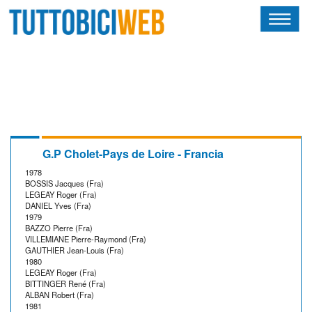
HOME
RIVISTA
SQUADRE
ATLETI
G.P Cholet-Pays de Loire - Francia
1978
CALENDARIO
BOSSIS Jacques (Fra)
LEGEAY Roger (Fra)
DANIEL Yves (Fra)
OSCAR
1979
BAZZO Pierre (Fra)
VILLEMIANE Pierre-Raymond (Fra)
ALBI D'ORO
GAUTHIER Jean-Louis (Fra)
1980
LEGEAY Roger (Fra)
BITTINGER René (Fra)
ALBAN Robert (Fra)
1981
NEWSLETTER