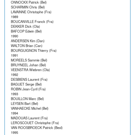
ONNOCKX Patrick (Bel)
SCHARMIN Chris (Bel)
LAVAINNE Christophe (Fra)
1989
BOUCANVILLE Franck (Fra)
DEKKER Dick (Ola)
BAFCOP Edwin (Bel)
1990
ANDERSEN Kim (Dan)
WALTON Brian (Can)
BOURGUIGNON Thierry (Fra)
1991
MOREELS Sammie (Bel)
BRUYNEEL Johan (Bel)
VEENSTRA Wiebren (Ola)
1992
DESBIENS Laurent (Fra)
BAGUET Serge (Bel)
ROBIN Jean-Cyril (Fra)
1993
BOUILLON Marc (Bel)
LEYSEN Bart (Bel)
VANHAECKE Michel (Bel)
1994
MADOUAS Laurent (Fra)
LEROSCOUET Christophe (Fra)
VAN ROOSBROECK Patrick (Beol)
1995