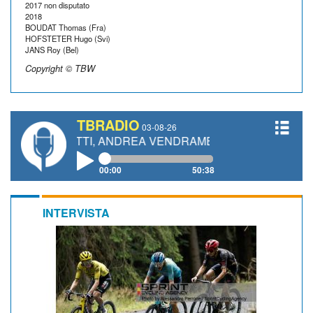
2017 non disputato
2018
BOUDAT Thomas (Fra)
HOFSTETER Hugo (Svi)
JANS Roy (Bel)
Copyright © TBW
TBRADIO
03-08-26
IANETTI, ANDREA VENDRAME, FILIPPO FIORELLI
00:00
50:38
INTERVISTA