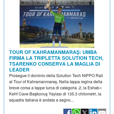
TOUR OF KAHRAMANMARAŞ: UMBA
FIRMA LA TRIPLETTA SOLUTION TECH,
TSARENKO CONSERVA LA MAGLIA DI
LEADER
Prosegue il dominio della Solution Tech NIPPO Rali
al Tour of Kahramanmaraş. Nella tappa regina della
breve corsa a tappe turca di categoria .2, la Eshab-ı
Kehf Cave-Başkonuş Yaylası di 135.3 chilometri, la
squadra italiana è andata a segno...