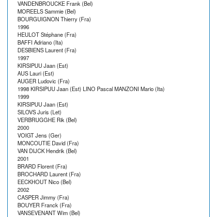
VANDENBROUCKE Frank (Bel)
MOREELS Sammie (Bel)
BOURGUIGNON Thierry (Fra)
1996
HEULOT Stéphane (Fra)
BAFFI Adriano (Ita)
DESBIENS Laurent (Fra)
1997
KIRSIPUU Jaan (Est)
AUS Lauri (Est)
AUGER Ludovic (Fra)
1998 KIRSIPUU Jaan (Est) LINO Pascal MANZONI Mario (Ita)
1999
KIRSIPUU Jaan (Est)
SILOVS Juris (Let)
VERBRUGGHE Rik (Bel)
2000
VOIGT Jens (Ger)
MONCOUTIE David (Fra)
VAN DIJCK Hendrik (Bel)
2001
BRARD Florent (Fra)
BROCHARD Laurent (Fra)
EECKHOUT Nico (Bel)
2002
CASPER Jimmy (Fra)
BOUYER Franck (Fra)
VANSEVENANT Wim (Bel)