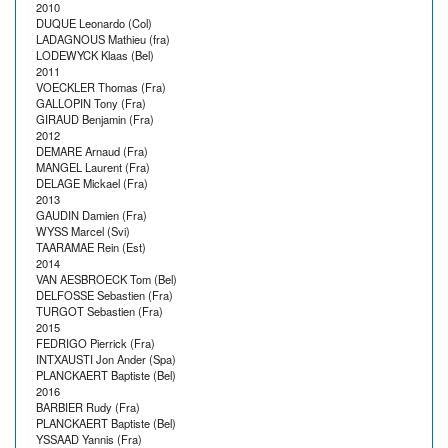
2010
DUQUE Leonardo (Col)
LADAGNOUS Mathieu (fra)
LODEWYCK Klaas (Bel)
2011
VOECKLER Thomas (Fra)
GALLOPIN Tony (Fra)
GIRAUD Benjamin (Fra)
2012
DEMARE Arnaud (Fra)
MANGEL Laurent (Fra)
DELAGE Mickael (Fra)
2013
GAUDIN Damien (Fra)
WYSS Marcel (Svi)
TAARAMAE Rein (Est)
2014
VAN AESBROECK Tom (Bel)
DELFOSSE Sebastien (Fra)
TURGOT Sebastien (Fra)
2015
FEDRIGO Pierrick (Fra)
INTXAUSTI Jon Ander (Spa)
PLANCKAERT Baptiste (Bel)
2016
BARBIER Rudy (Fra)
PLANCKAERT Baptiste (Bel)
YSSAAD Yannis (Fra)