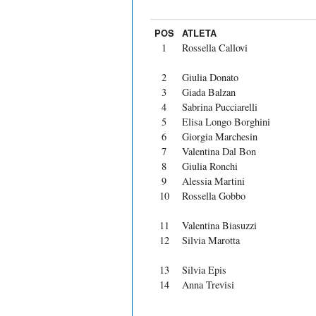
POS
ATLETA
1
Rossella Callovi
2
Giulia Donato
3
Giada Balzan
4
Sabrina Pucciarelli
5
Elisa Longo Borghini
6
Giorgia Marchesin
7
Valentina Dal Bon
8
Giulia Ronchi
9
Alessia Martini
10
Rossella Gobbo
11
Valentina Biasuzzi
12
Silvia Marotta
13
Silvia Epis
14
Anna Trevisi