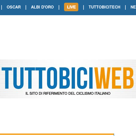
|
|
|
|
|
OSCAR
ALBI D'ORO
TUTTOBICITECH
N
TOUR DE FRANCE. SHOW DI VAN DER
TOUR DE FRANCE. CARAPAZ FIRMA I
TOUR DE FRANCE. POKERISSIMO TA
TOUR DE FRANCE. ORCIERES-MERL
TOUR DE FRANCE. A VOIRON TRIONF