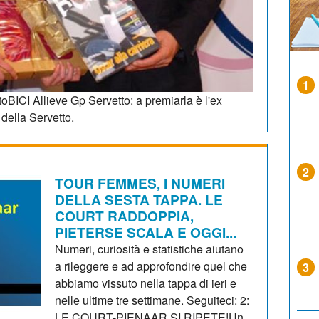
1
toBICI Allieve Gp Servetto: a premiarla è l'ex
della Servetto.
2
TOUR FEMMES, I NUMERI
DELLA SESTA TAPPA. LE
COURT RADDOPPIA,
PIETERSE SCALA E OGGI...
Numeri, curiosità e statistiche aiutano
a rileggere e ad approfondire quel che
3
abbiamo vissuto nella tappa di ieri e
nelle ultime tre settimane. Seguiteci: 2:
LE COURT-PIENAAR SI RIPETE!Un