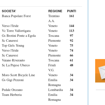
SOCIETA'
REGIONE
PUNTI
161
Banca Popolare Forst
Trentino
A.A.
144
Verso l'Iride
Veneto
113
Vc Torre Vallortigara
Veneto
97
Gs Brotini Ponte a Egola
Toscana
92
Sc Canavesi
Piemonte
75
Top Girls Young
Veneto
74
Verso l'Iride
Veneto
66
Sc Canavesi
Piemonte
61
Vaiano Riverauto
Toscana
48
Sc La Pujese Uberco
Friuli
V.G.
34
Moro Scott Bicycle Line
Veneto
34
Gs Gigi Pezzoni
Emilia
Romagna
34
Pedale Orceano
Lombardia
34
Team Herberia
Emilia
Romagna