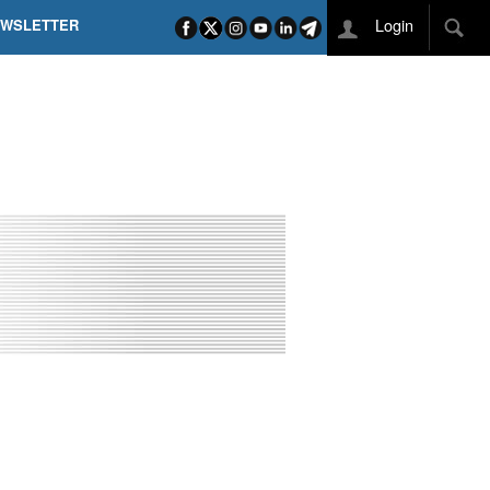
Login
EWSLETTER
 POEL SUI CAMPI ELISI! POGAČAR NELLA STORIA
L TAPPONE DEI TAPPONI
DEJ IN UNA TAPPA PAZZESCA
ETTE INCORONA CARAPAZ
O DI PHILIPSEN SU SCHMID E KOOIJ