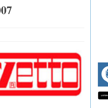
007
#334 CHARLY WEGELIUS, MAURO GIANET