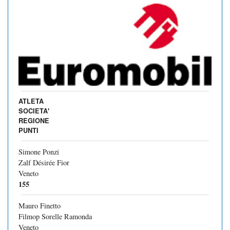
ATLETA
SOCIETA'
REGIONE
PUNTI
Simone Ponzi
Zalf Désirée Fior
Veneto
155
Mauro Finetto
Filmop Sorelle Ramonda
Veneto