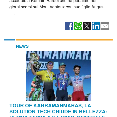
accaduto a Romain Bardet che ha pedalato nei
giorni scorsi sul Mont Ventoux con suo figlio Angus.
Il...
NEWS
TOUR OF KAHRAMANMARAŞ, LA
SOLUTION TECH CHIUDE IN BELLEZZA: