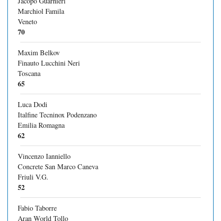
Jacopo Guarnieri
Marchiol Famila
Veneto
70
Maxim Belkov
Finauto Lucchini Neri
Toscana
65
Luca Dodi
Italfine Tecninox Podenzano
Emilia Romagna
62
Vincenzo Ianniello
Concrete San Marco Caneva
Friuli V.G.
52
Fabio Taborre
Aran World Tollo