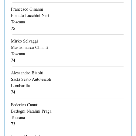
Francesco Ginanni
Finauto Lucchini Neri
Toscana
75
Mirko Selvaggi
Mastromarco Chianti
Toscana
74
Alessandro Bisolti
Saclà Sesto Autoveicoli
Lombardia
74
Federico Canuti
Bedogni Natalini Praga
Toscana
73