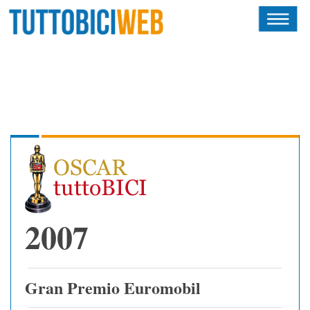
HOME
RIVISTA
SQUADRE
ATLETI
CALENDARIO
OSCAR
2007
ALBI D'ORO
Gran Premio Euromobil
NEWSLETTER