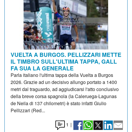
VUELTA A BURGOS. PELLIZZARI METTE
IL TIMBRO SULL'ULTIMA TAPPA, GALL
FA SUA LA GENERALE
Parla italiano l'ultima tappa della Vuelta a Burgos
2026. Grazie ad un decisivo allungo portato a 1400
metri dal traguardo, ad aggiudicarsi l'atto conclusivo
della breve corsa spagnola (la Caleruega-Lagunas
de Neila di 137 chilometri) è stato infatti Giulio
Pellizzari (Red...
1
|