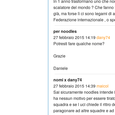
in 1 anno trasformano uno che non t
scalatore del mondo ? Che fanno tr
già, ma forse lì ci sono legami di
Federazione internazionale , o spo
per noodles
27 febbraio 2015 14:19
dany74
Potresti fare qualche nome?
Grazie
Daniele
nomi x dany74
27 febbraio 2015 14:39
maicol
Sai sicuramente noodles intende i
ha nessun motivo per essere tirato 
squadra e se l uci chiede il ritiro 
paragonare ad altre squadre e ad alt