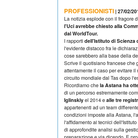
PROFESSIONISTI
| 27/02/20
La notizia esplode con il fragore
l'Uci avrebbe chiesto alla Comm
dal WorldTour.
I rapporti
dell'Istituto di Scienza
l'evidente distacco fra le dichiarazi
cose sarebbero alla base della de
Scrive il quotisiano francese che g
attentamente il caso per evitare i
circuito mondiale dal Tas dopo l'e
Ricordiamo che
la Astana ha ott
di un percorso estremamente comp
Iglinskiy
el 2014 e
alle tre regis
appartenenti ad un team differente
condizioni imposte alla Astana, l'
l'affidamento ai tecnici dell'Istit
di approfondite analisi sulla gesti
preparazione e via dicendo. E prop