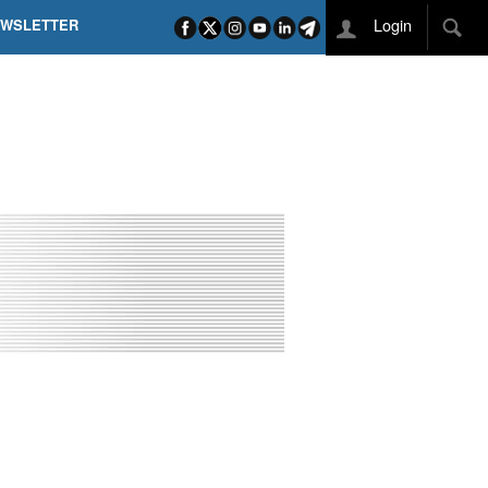
Login
EWSLETTER
 POEL SUI CAMPI ELISI! POGAČAR NELLA STORIA
L TAPPONE DEI TAPPONI
DEJ IN UNA TAPPA PAZZESCA
ETTE INCORONA CARAPAZ
O DI PHILIPSEN SU SCHMID E KOOIJ