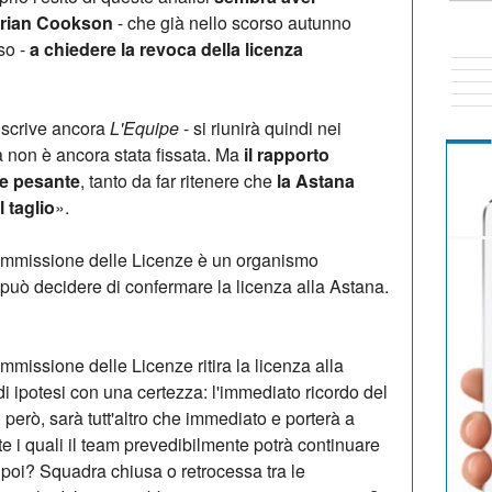
 Brian Cookson
- che già nello scorso autunno
so -
a chiedere la revoca della licenza
 scrive ancora
L'Equipe
- si riunirà quindi nei
a non è ancora stata fissata. Ma
il rapporto
e pesante
, tanto da far ritenere che
la Astana
l taglio
».
mmissione delle Licenze è un organismo
 può decidere di confermare la licenza alla Astana.
missione delle Licenze ritira la licenza alla
di ipotesi con una certezza: l'immediato ricordo del
, però, sarà tutt'altro che immediato e porterà a
e i quali il team prevedibilmente potrà continuare
 poi? Squadra chiusa o retrocessa tra le