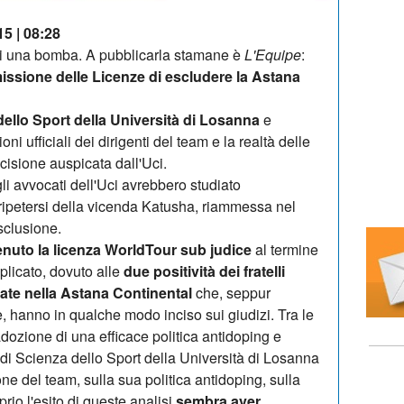
15 | 08:28
 di una bomba. A pubblicarla stamane è
L'Equipe
:
issione delle Licenze di escludere la Astana
 dello Sport della Università di Losanna
e
oni ufficiali dei dirigenti del team e la realtà delle
cisione auspicata dall'Uci.
li avvocati dell'Uci avrebbero studiato
l ripetersi della vicenda Katusha, riammessa nel
sclusione.
enuto la licenza WorldTour sub judice
al termine
licato, dovuto alle
due positività dei fratelli
trate nella Astana Continental
che, seppur
, hanno in qualche modo inciso sui giudizi. Tra le
adozione di una efficace politica antidoping e
uto di Scienza dello Sport della Università di Losanna
one del team, sulla sua politica antidoping, sulla
rio l'esito di queste analisi
sembra aver