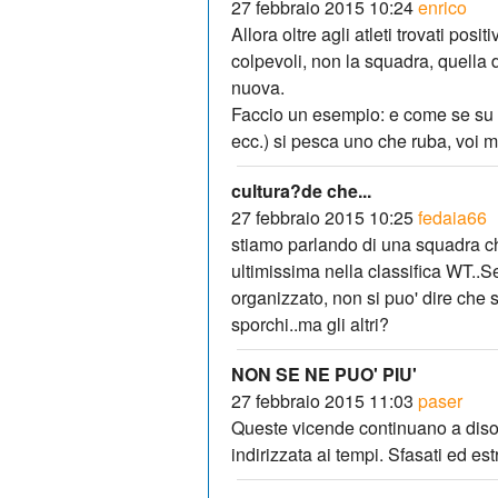
27 febbraio 2015 10:24
enrico
Allora oltre agli atleti trovati posi
colpevoli, non la squadra, quella 
nuova.
Faccio un esempio: e come se su u
ecc.) si pesca uno che ruba, voi ma
cultura?de che...
27 febbraio 2015 10:25
fedaia66
stiamo parlando di una squadra ch
ultimissima nella classifica WT..
organizzato, non si puo' dire che s
sporchi..ma gli altri?
NON SE NE PUO' PIU'
27 febbraio 2015 11:03
paser
Queste vicende continuano a disori
indirizzata ai tempi. Sfasati ed e