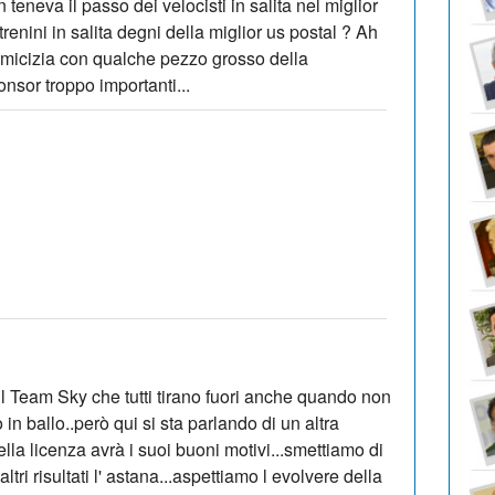
eneva il passo dei velocisti in salita nel miglior
enini in salita degni della miglior us postal ? Ah
 amicizia con qualche pezzo grosso della
nsor troppo importanti...
l Team Sky che tutti tirano fuori anche quando non
in ballo..però qui si sta parlando di un altra
della licenza avrà i suoi buoni motivi...smettiamo di
ri risultati l' astana...aspettiamo l evolvere della