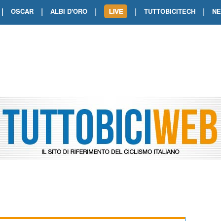
|
|
|
|
|
OSCAR
ALBI D'ORO
TUTTOBICITECH
N
TOUR DE FRANCE. SHOW DI VAN DER
TOUR DE FRANCE. CARAPAZ FIRMA I
TOUR DE FRANCE. POKERISSIMO TA
TOUR DE FRANCE. ORCIERES-MERL
TOUR DE FRANCE. A VOIRON TRIONF