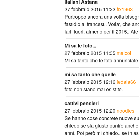
Italiani Astana
27 febbraio 2015 11:22
fix1963
Purtroppo ancora una volta bisogna
fastidio ai francesi.. Voila', che 
farli fuori, almeno per il 2015.. Ale
Mi sa le foto...
27 febbraio 2015 11:35
maicol
Mi sa tanto che le foto annunciate 
mi sa tanto che quelle
27 febbraio 2015 12:16
fedaia66
foto non siano mai esistite.
cattivi pensieri
27 febbraio 2015 12:20
noodles
Se hanno cose concrete nuove sul
chiedo se sia giusto punire anche i
anni. Poi però mi chiedo...se in a