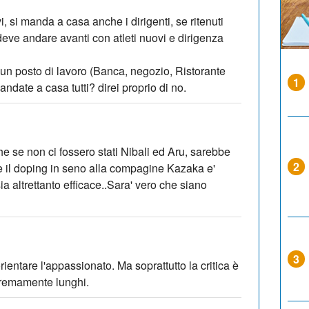
tivi, si manda a casa anche i dirigenti, se ritenuti
deve andare avanti con atleti nuovi e dirigenza
n posto di lavoro (Banca, negozio, Ristorante
1
ndate a casa tutti? direi proprio di no.
e se non ci fossero stati Nibali ed Aru, sarebbe
2
Se il doping in seno alla compagine Kazaka e'
ia altrettanto efficace..Sara' vero che siano
3
entare l'appassionato. Ma soprattutto la critica è
stremamente lunghi.