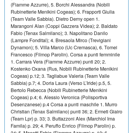
(Fiamme Azzurre), 5. Borchi Alessandra (Nobili
Rubinetterie Menikini Cogeas); 6. Frapporti Giulia
(Team Valle Sabbia). Dietro Derny open 1.
Marangoni Alan (Coppi Gazzera Videa); 2. Baldato
Fabio (Tenax Salmilano); 3. Napolitano Danilo
(Lampre Fondital); 4. Bresaola Mirco (Trevigiani
Dynamon); 5. Villa Marco (Uc Cremasca), 6. Tomei
Francesco (Filmop Parolin). Corsa a punti femminile
1. Carrara Vera (Fiamme Azzurre) punti 20; 2.
Kostenko Oxana (Rus, Nobili Rubinetterie Menikini
Cogeas) p.12; 3. Tagliabue Valeria (Team Valle
Sabbia) p.7; 4. Doria Laura (Verso L’Iride) p.5, 5.
Bertolo Rebecca (Nobili Rubinetterie Menikini
Cogeas) p.4; 6. Alessio Veronica (Polisportiva
Desenzanese) p.4 Corsa a punti maschile 1. Murro
Christian (Tenax Salmilano) punti 36; 2. Ermeti Giairo
(Team Lpr) p. 33; 3. Buttazzoni Alex (Marchiol Ima
Famila) p. 29; 4. Peruffo Enrico (Filmop Parolin) p.
24; 5. Masotti Fabio (Fiamme Azzurre) p. 10; 6.