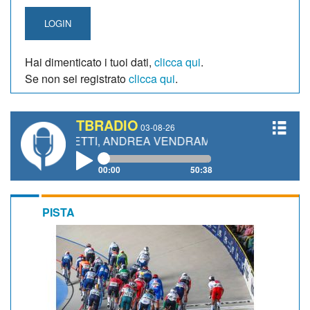
LOGIN
Hai dimenticato i tuoi dati,
clicca qui
.
Se non sei registrato
clicca qui
.
TBRADIO
03-08-26
IANETTI, ANDREA VENDRAME, FILIPPO FIORELLI
00:00
50:38
PISTA