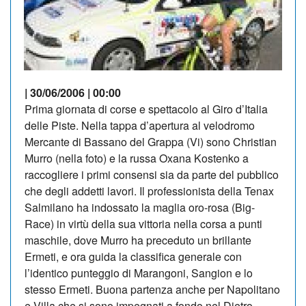
| 30/06/2006 | 00:00
Prima giornata di corse e spettacolo al Giro d’Italia
delle Piste. Nella tappa d’apertura al velodromo
Mercante di Bassano del Grappa (Vi) sono Christian
Murro (nella foto) e la russa Oxana Kostenko a
raccogliere i primi consensi sia da parte del pubblico
che degli addetti lavori. Il professionista della Tenax
Salmilano ha indossato la maglia oro-rosa (Big-
Race) in virtù della sua vittoria nella corsa a punti
maschile, dove Murro ha preceduto un brillante
Ermeti, e ora guida la classifica generale con
l’identico punteggio di Marangoni, Sangion e lo
stesso Ermeti. Buona partenza anche per Napolitano
e Villa che si sono impegnati a fondo nel Dietro