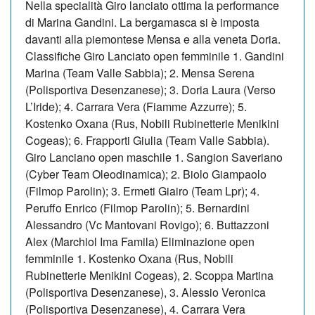
Nella specialità Giro lanciato ottima la performance
di Marina Gandini. La bergamasca si è imposta
davanti alla piemontese Mensa e alla veneta Doria.
Classifiche Giro Lanciato open femminile 1. Gandini
Marina (Team Valle Sabbia); 2. Mensa Serena
(Polisportiva Desenzanese); 3. Doria Laura (Verso
L’Iride); 4. Carrara Vera (Fiamme Azzurre); 5.
Kostenko Oxana (Rus, Nobili Rubinetterie Menikini
Cogeas); 6. Frapporti Giulia (Team Valle Sabbia).
Giro Lanciano open maschile 1. Sangion Saveriano
(Cyber Team Oleodinamica); 2. Biolo Giampaolo
(Filmop Parolin); 3. Ermeti Giairo (Team Lpr); 4.
Peruffo Enrico (Filmop Parolin); 5. Bernardini
Alessandro (Vc Mantovani Rovigo); 6. Buttazzoni
Alex (Marchiol Ima Famila) Eliminazione open
femminile 1. Kostenko Oxana (Rus, Nobili
Rubinetterie Menikini Cogeas), 2. Scoppa Martina
(Polisportiva Desenzanese), 3. Alessio Veronica
(Polisportiva Desenzanese), 4. Carrara Vera