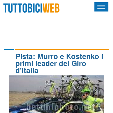
HOME
RIVISTA
SQUADRE
ATLETI
Pista: Murro e Kostenko i
primi leader del Giro
CALENDARIO
d'Italia
OSCAR
ALBI D'ORO
NEWSLETTER