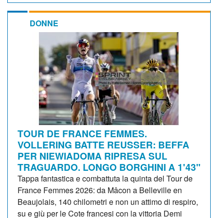
DONNE
TOUR DE FRANCE FEMMES.
VOLLERING BATTE REUSSER: BEFFA
PER NIEWIADOMA RIPRESA SUL
TRAGUARDO. LONGO BORGHINI A 1'43"
Tappa fantastica e combattuta la quinta del Tour de
France Femmes 2026: da Mâcon a Belleville en
Beaujolais, 140 chilometri e non un attimo di respiro,
su e giù per le Cote francesi con la vittoria Demi