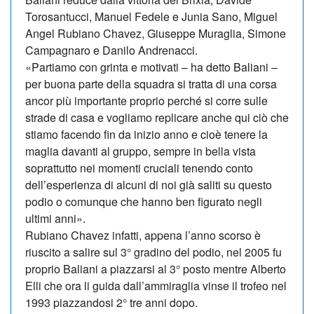
Torosantucci, Manuel Fedele e Junia Sano, Miguel
Angel Rubiano Chavez, Giuseppe Muraglia, Simone
Campagnaro e Danilo Andrenacci.
«Partiamo con grinta e motivati – ha detto Baliani –
per buona parte della squadra si tratta di una corsa
ancor più importante proprio perché si corre sulle
strade di casa e vogliamo replicare anche qui ciò che
stiamo facendo fin da inizio anno e cioè tenere la
maglia davanti al gruppo, sempre in bella vista
soprattutto nei momenti cruciali tenendo conto
dell’esperienza di alcuni di noi già saliti su questo
podio o comunque che hanno ben figurato negli
ultimi anni».
Rubiano Chavez infatti, appena l’anno scorso è
riuscito a salire sul 3° gradino del podio, nel 2005 fu
proprio Baliani a piazzarsi al 3° posto mentre Alberto
Elli che ora li guida dall’ammiraglia vinse il trofeo nel
1993 piazzandosi 2° tre anni dopo.