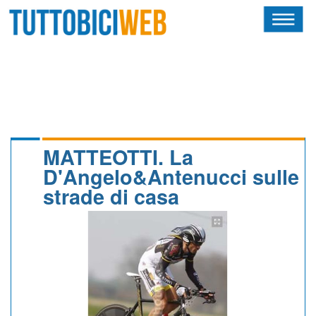
HOME
RIVISTA
SQUADRE
ATLETI
MATTEOTTI. La
D'Angelo&Antenucci sulle
CALENDARIO
strade di casa
OSCAR
ALBI D'ORO
NEWSLETTER