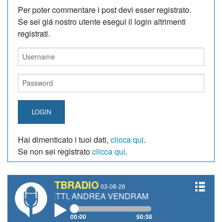
Per poter commentare i post devi esser registrato.
Se sei giá nostro utente esegui il login altrimenti
registrati.
LOGIN
Hai dimenticato i tuoi dati,
clicca qui
.
Se non sei registrato
clicca qui
.
TBRADIO
03-08-26
GIANETTI, ANDREA VENDRAME, FILIPPO FIORELLI
00:00
50:38