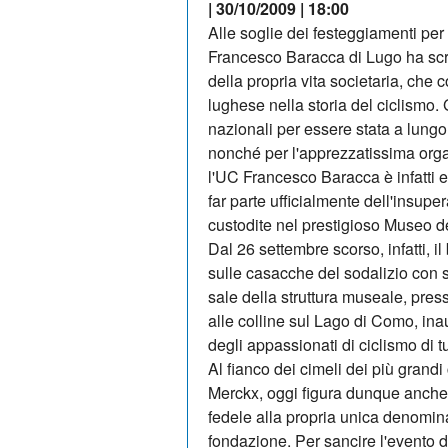
| 30/10/2009 | 18:00
Alle soglie dei festeggiamenti per 
Francesco Baracca di Lugo ha scri
della propria vita societaria, che co
lughese nella storia del ciclismo.
nazionali per essere stata a lungo 
nonché per l'apprezzatissima orga
l'UC Francesco Baracca è infatti e
far parte ufficialmente dell'insupe
custodite nel prestigioso Museo de
Dal 26 settembre scorso, infatti, 
sulle casacche del sodalizio con 
sale della struttura museale, pres
alle colline sul Lago di Como, in
degli appassionati di ciclismo di t
Al fianco dei cimeli dei più grand
Merckx, oggi figura dunque anche 
fedele alla propria unica denomina
fondazione. Per sancire l'evento d