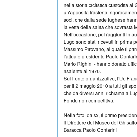
nella storia ciclistica custodita a
un'apposita trasferta, rigorosament
soci, che dalla sede lughese hann
la vetta della salita che sovrasta
Nell'occasione, poi raggiunti in aut
Lugo sono stati ricevuti in prima 
Massimo Pirovano, al quale il pr
l'attuale presidente Paolo Contarini
Mario Righini - hanno donato uffi
risalente al 1970.
Sul fronte organizzativo, l'Uc Fr
per il 2 maggio 2010 a tutti gli spo
che da diversi anni richiama a Lug
Fondo non competitiva.
Nella foto: da sx, il primo presid
il Direttore del Museo del Ghisall
Baracca Paolo Contarini