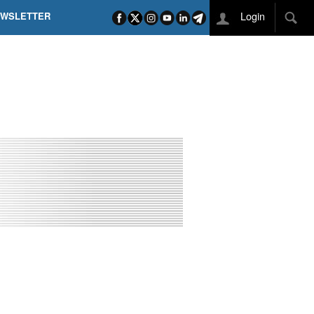
Login
EWSLETTER
 POEL SUI CAMPI ELISI! POGAČAR NELLA STORIA
L TAPPONE DEI TAPPONI
DEJ IN UNA TAPPA PAZZESCA
ETTE INCORONA CARAPAZ
O DI PHILIPSEN SU SCHMID E KOOIJ