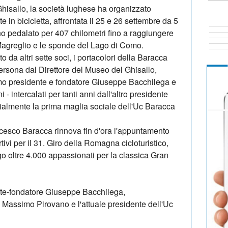
l Ghisallo, la società lughese ha organizzato
e in bicicletta, affrontata il 25 e 26 settembre da 5
o pedalato per 407 chilometri fino a raggiungere
 Magreglio e le sponde del Lago di Como.
o da altri sette soci, i portacolori della Baracca
persona dal Direttore del Museo del Ghisallo,
imo presidente e fondatore Giuseppe Bacchilega e
 - intercalati per tanti anni dall'altro presidente
cialmente la prima maglia sociale dell'Uc Baracca
ancesco Baracca rinnova fin d'ora l'appuntamento
rtivi per il 31. Giro della Romagna cicloturistico,
o oltre 4.000 appassionati per la classica Gran
ente-fondatore Giuseppe Bacchilega,
o Massimo Pirovano e l'attuale presidente dell'Uc