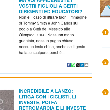
VOSTRI FIGLIOLI A CERTI
DIRIGENTI ED EDUCATORI?
Non è il caso di ritirare fuori l’immagine
di Tommy Smith e John Carlos sul
podio a Città del Messico alle
1
Olimpiadi 1968. Nessuna mano
guantata, nessun pugno chiuso,
nessuna testa china, anche se il gesto
ha fatto scalpore, perché...
2
INCREDIBILE A LANZO:
3
LITIGA CON I CICLISTI, LI
INVESTE, POI FA
RETROMARCIA E LI INVESTE