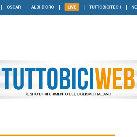
|
|
|
|
|
OSCAR
ALBI D'ORO
TUTTOBICITECH
N
TOUR DE FRANCE. SHOW DI VAN DER
TOUR DE FRANCE. CARAPAZ FIRMA I
TOUR DE FRANCE. POKERISSIMO TA
TOUR DE FRANCE. ORCIERES-MERL
TOUR DE FRANCE. A VOIRON TRIONF