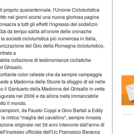
il proprio quarantennale, l'Unione Cicloturistica
tto nei giorni scorsi una nuova gloriosa pagina
nsacra a tutti gli effetti l'ingresso del sodalizio
 Già da tempo salita all'onore delle cronache
la società cicloturistica più numerosa in Italia,
nizzazione del Giro della Romagna cicloturistico,
ntrata a
rabile collezione di testimonianze ciclistiche
l Ghisallo.
il brillante color celeste che da sempre campeggia
sede a Madonna delle Stuoie fa sfoggio di sé nelle
so il Santuario della Madonna del Ghisallo in vetta
augurata nel 2006 e da allora meta immancabile
utto il mondo.
i campioni, da Fausto Coppi a Gino Bartali a Eddy
la mitica "maglia del cavallino", sempre rimasta
zione originale nei 39 anni intercorsi dall'anno di
ell'ingresso ufficiale dell'Uc Francesco Baracca