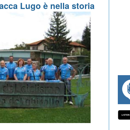
racca Lugo è nella storia
#334 CHARLY WEGELIUS, MAURO GIANE