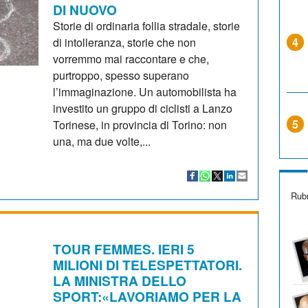
DI NUOVO
Storie di ordinaria follia stradale, storie
di intolleranza, storie che non
4
vorremmo mai raccontare e che,
purtroppo, spesso superano
l’immaginazione. Un automobilista ha
investito un gruppo di ciclisti a Lanzo
5
Torinese, in provincia di Torino: non
una, ma due volte,...
Rubr
TOUR FEMMES. IERI 5
MILIONI DI TELESPETTATORI.
LA MINISTRA DELLO
SPORT:«LAVORIAMO PER LA