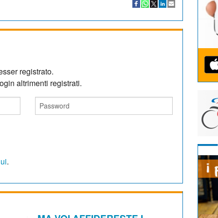
sser registrato.
gin altrimenti registrati.
qui
.
MA VOI AFFIDERESTE I