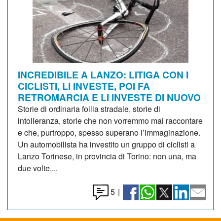
INCREDIBILE A LANZO: LITIGA CON I
CICLISTI, LI INVESTE, POI FA
RETROMARCIA E LI INVESTE DI NUOVO
Storie di ordinaria follia stradale, storie di
intolleranza, storie che non vorremmo mai raccontare
e che, purtroppo, spesso superano l’immaginazione.
Un automobilista ha investito un gruppo di ciclisti a
Lanzo Torinese, in provincia di Torino: non una, ma
due volte,...
5
|