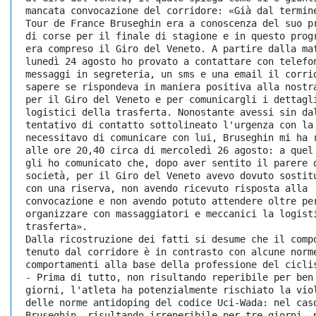
mancata convocazione del corridore: «Già dal termin
Tour de France Bruseghin era a conoscenza del suo p
di corse per il finale di stagione e in questo prog
era compreso il Giro del Veneto. A partire dalla ma
lunedì 24 agosto ho provato a contattare con telefo
messaggi in segreteria, un sms e una email il corri
sapere se rispondeva in maniera positiva alla nostr
per il Giro del Veneto e per comunicargli i dettagl
logistici della trasferta. Nonostante avessi sin da
tentativo di contatto sottolineato l'urgenza con la
necessitavo di comunicare con lui, Bruseghin mi ha 
alle ore 20,40 circa di mercoledì 26 agosto: a quel
gli ho comunicato che, dopo aver sentito il parere 
società, per il Giro del Veneto avevo dovuto sostit
con una riserva, non avendo ricevuto risposta alla
convocazione e non avendo potuto attendere oltre pe
organizzare con massaggiatori e meccanici la logist
trasferta». 
Dalla ricostruzione dei fatti si desume che il comp
tenuto dal corridore è in contrasto con alcune norm
comportamenti alla base della professione del cicli
- Prima di tutto, non risultando reperibile per ben
giorni, l'atleta ha potenzialmente rischiato la vio
delle norme antidoping del codice Uci-Wada: nel cas
Bruseghin, risultando irreperibile per tre giorni, 