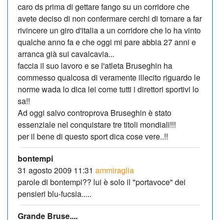
caro ds prima di gettare fango su un corridore che
avete deciso di non confermare cerchi di tornare a far
rivincere un giro d'italia a un corridore che lo ha vinto
qualche anno fa e che oggi mi pare abbia 27 anni e
arranca già sui cavalcavia...
faccia il suo lavoro e se l'atleta Bruseghin ha
commesso qualcosa di veramente illecito riguardo le
norme wada lo dica lei come tutti i direttori sportivi lo
sa!!
Ad oggi salvo controprova Bruseghin è stato
essenziale nel conquistare tre titoli mondiali!!!
per il bene di questo sport dica cose vere..!!
bontempi
31 agosto 2009 11:31
ammiraglia
parole di bontempi?? lui è solo il "portavoce" dei
pensieri blu-fucsia.....
Grande Bruse....