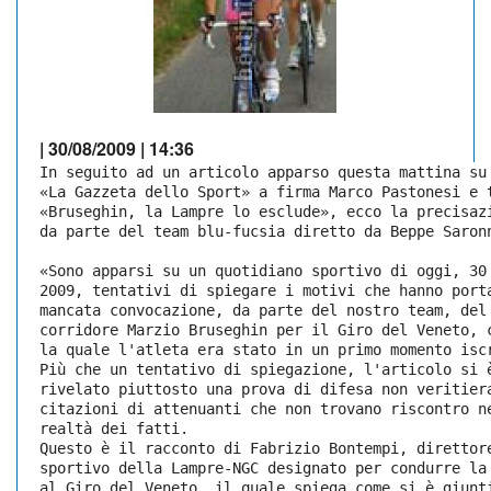
| 30/08/2009 | 14:36
In seguito ad un articolo apparso questa mattina su
«La Gazzeta dello Sport» a firma Marco Pastonesi e 
«Bruseghin, la Lampre lo esclude», ecco la precisaz
da parte del team blu-fucsia diretto da Beppe Saron
«Sono apparsi su un quotidiano sportivo di oggi, 30
2009, tentativi di spiegare i motivi che hanno port
mancata convocazione, da parte del nostro team, del
corridore Marzio Bruseghin per il Giro del Veneto, 
la quale l'atleta era stato in un primo momento isc
Più che un tentativo di spiegazione, l'articolo si 
rivelato piuttosto una prova di difesa non veritier
citazioni di attenuanti che non trovano riscontro n
realtà dei fatti.
Questo è il racconto di Fabrizio Bontempi, direttor
sportivo della Lampre-NGC designato per condurre la
al Giro del Veneto, il quale spiega come si è giunt