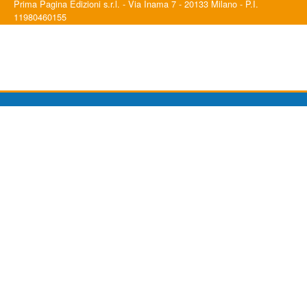
Prima Pagina Edizioni s.r.l. - Via Inama 7 - 20133 Milano - P.I.
11980460155