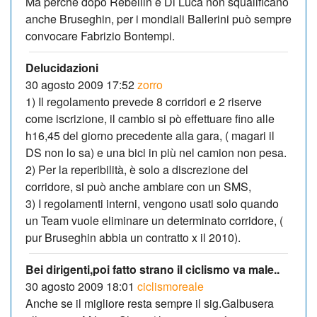
Ma perchè dopo Rebellin e Di Luca non squalificano
anche Bruseghin, per i mondiali Ballerini può sempre
convocare Fabrizio Bontempi.
Delucidazioni
30 agosto 2009 17:52
zorro
1) Il regolamento prevede 8 corridori e 2 riserve
come iscrizione, il cambio si pò effettuare fino alle
h16,45 del giorno precedente alla gara, ( magari il
DS non lo sa) e una bici in più nel camion non pesa.
2) Per la reperibilità, è solo a discrezione del
corridore, si può anche ambiare con un SMS,
3) I regolamenti interni, vengono usati solo quando
un Team vuole eliminare un determinato corridore, (
pur Bruseghin abbia un contratto x il 2010).
Bei dirigenti,poi fatto strano il ciclismo va male..
30 agosto 2009 18:01
ciclismoreale
Anche se il migliore resta sempre il sig.Galbusera