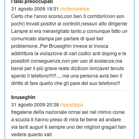
I falsi preoccupati
31 agosto 2009 19:31
ciclismoreale
Certo che l'anno scorso,con ben 3 corridori(non son
pochi) trovati positivi ai controlli,nessun alto dirigente
Lampre si era meravigliato tanto,o comunque fatto un
comunicato stampa per parlare di quel bel
problemone..Per Bruseghin invece si invoca
addirittura la violazione di vari codici anti doping e le
possibili conseguenze,non per uso di sostanze,ma
bensì per il più grave reato di(dicon loro)aver tenuto
spento il telefono!!!!!!.....ma una persona avrà ben il
diritto di fare quello che gli pare del suo telefono!!!
bruseghin
31 agosto 2009 20:38
cippalippa
fregatene della nazionale ormai sei nel mirino come
a scuola ti hanno preso di mira fai bene ad andare
via tanti auguri 6 sempre uno dei migliori gragari fain
vedere quanto vali