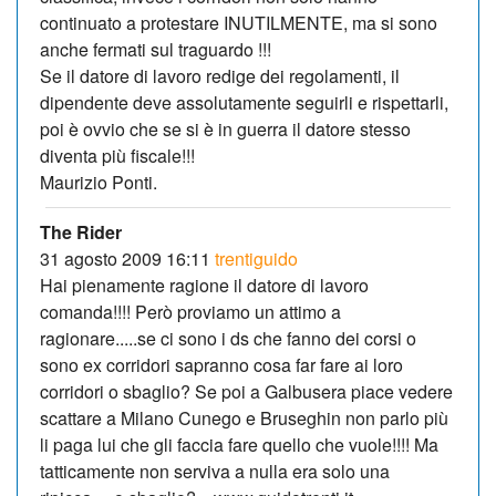
continuato a protestare INUTILMENTE, ma si sono
anche fermati sul traguardo !!!
Se il datore di lavoro redige dei regolamenti, il
dipendente deve assolutamente seguirli e rispettarli,
poi è ovvio che se si è in guerra il datore stesso
diventa più fiscale!!!
Maurizio Ponti.
The Rider
31 agosto 2009 16:11
trentiguido
Hai pienamente ragione il datore di lavoro
comanda!!!! Però proviamo un attimo a
ragionare.....se ci sono i ds che fanno dei corsi o
sono ex corridori sapranno cosa far fare ai loro
corridori o sbaglio? Se poi a Galbusera piace vedere
scattare a Milano Cunego e Bruseghin non parlo più
li paga lui che gli faccia fare quello che vuole!!!! Ma
tatticamente non serviva a nulla era solo una