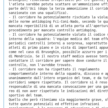
l'atleta sarebbe potuta scattare un'ammonizione uff
parte dell'Uci (dopo la terza ammonizione il corrid
sanzionato con una squalifica).
- Il corridore ha potenzialmente rischiato la viola
delle norme antidoping Fci-Coni-Nado, secondo le qu
mancata reperibilità di un atleta porta all'apertur
procedimento per mancato controllo antidoping.
- Il corridore ha potenzialmente violato il codice 
interno della squadra: l'equipe medica del team eff
periodici controlli interni a sorpresa, soprattutto
atleti di primo piano e in vista di importanti appu
come nel caso di Bruseghin, possibile azzurro per i
di Mendrisio. Se il nostro staff medico avesse tent
contattare il corridore per sapere dove condurre il
controllo, non l'avrebbe trovato.
- Il corridore non ha rispettato il regolamento
comportamentale interno della squadra, discusso e a
unanimamente dall'intero organico del team, e da tu
corridori sempre rispettato. Il corridore si è reso
responsabile di una mancata convocazione per una ga
reo di non aver rispettato le indicazioni del diret
sportivo del team.  
Quello che però riteniamo sia maggiormente grave, o
tutte queste potenziali ed effettive infrazioni