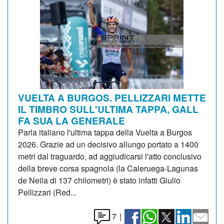
VUELTA A BURGOS. PELLIZZARI METTE
IL TIMBRO SULL'ULTIMA TAPPA, GALL
FA SUA LA GENERALE
Parla italiano l'ultima tappa della Vuelta a Burgos
2026. Grazie ad un decisivo allungo portato a 1400
metri dal traguardo, ad aggiudicarsi l'atto conclusivo
della breve corsa spagnola (la Caleruega-Lagunas
de Neila di 137 chilometri) è stato infatti Giulio
Pellizzari (Red...
7
|