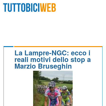
HOME
RIVISTA
SQUADRE
ATLETI
La Lampre-NGC: ecco i
reali motivi dello stop a
CALENDARIO
Marzio Bruseghin
OSCAR
ALBI D'ORO
NEWSLETTER