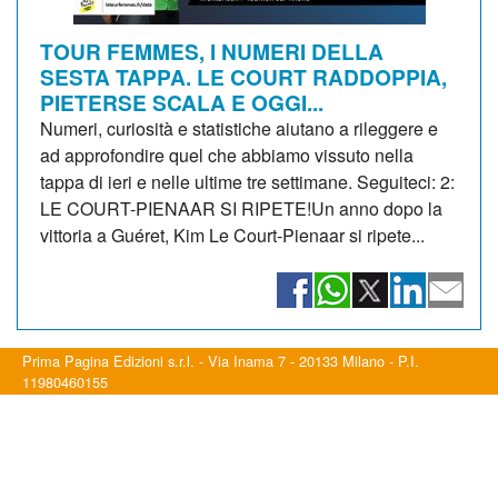
TOUR FEMMES, I NUMERI DELLA
SESTA TAPPA. LE COURT RADDOPPIA,
PIETERSE SCALA E OGGI...
Numeri, curiosità e statistiche aiutano a rileggere e
ad approfondire quel che abbiamo vissuto nella
tappa di ieri e nelle ultime tre settimane. Seguiteci: 2:
LE COURT-PIENAAR SI RIPETE!Un anno dopo la
vittoria a Guéret, Kim Le Court-Pienaar si ripete...
Prima Pagina Edizioni s.r.l. - Via Inama 7 - 20133 Milano - P.I.
11980460155