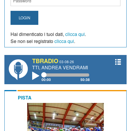
LOGIN
Hai dimenticato i tuoi dati,
clicca qui
.
Se non sei registrato
clicca qui
.
TBRADIO
03-08-26
IANETTI, ANDREA VENDRAME, FILIPPO FIORELLI
00:00
50:38
PISTA