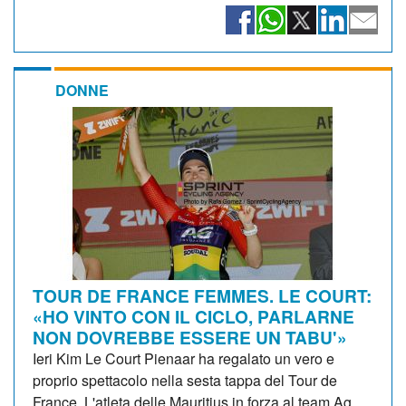
DONNE
TOUR DE FRANCE FEMMES. LE COURT:
«HO VINTO CON IL CICLO, PARLARNE
NON DOVREBBE ESSERE UN TABU'»
Ieri Kim Le Court Pienaar ha regalato un vero e
proprio spettacolo nella sesta tappa del Tour de
France. L'atleta delle Mauritius in forza al team Ag