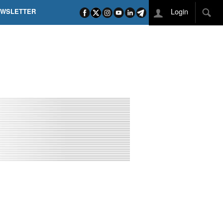
Login
EWSLETTER
 POEL SUI CAMPI ELISI! POGAČAR NELLA STORIA
L TAPPONE DEI TAPPONI
DEJ IN UNA TAPPA PAZZESCA
ETTE INCORONA CARAPAZ
O DI PHILIPSEN SU SCHMID E KOOIJ