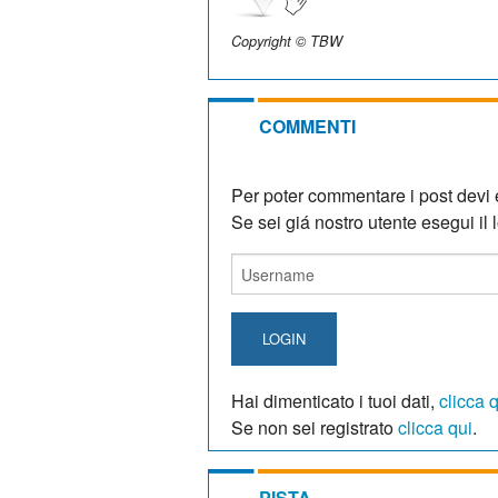
Copyright © TBW
COMMENTI
Per poter commentare i post devi e
Se sei giá nostro utente esegui il lo
LOGIN
Hai dimenticato i tuoi dati,
clicca 
Se non sei registrato
clicca qui
.
PISTA