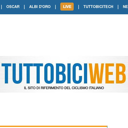
|
|
|
|
|
OSCAR
ALBI D'ORO
TUTTOBICITECH
N
TOUR DE FRANCE. SHOW DI VAN DER
TOUR DE FRANCE. CARAPAZ FIRMA I
TOUR DE FRANCE. POKERISSIMO TA
TOUR DE FRANCE. ORCIERES-MERL
TOUR DE FRANCE. A VOIRON TRIONF