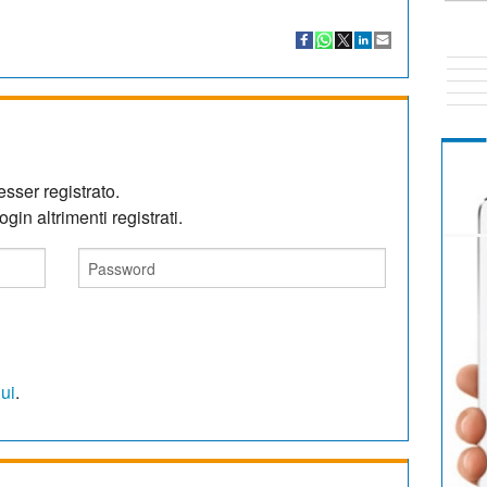
sser registrato.
gin altrimenti registrati.
qui
.