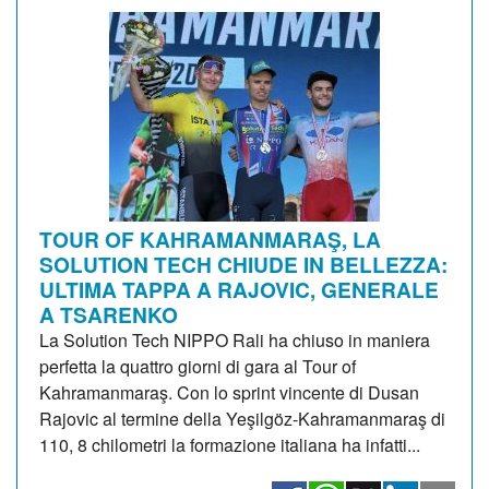
TOUR OF KAHRAMANMARAŞ, LA
SOLUTION TECH CHIUDE IN BELLEZZA:
ULTIMA TAPPA A RAJOVIC, GENERALE
A TSARENKO
La Solution Tech NIPPO Rali ha chiuso in maniera
perfetta la quattro giorni di gara al Tour of
Kahramanmaraş. Con lo sprint vincente di Dusan
Rajovic al termine della Yeşilgöz-Kahramanmaraş di
110, 8 chilometri la formazione italiana ha infatti...