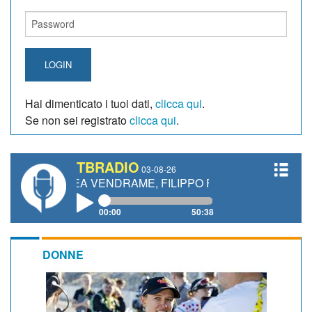
LOGIN
Hai dimenticato i tuoi dati,
clicca qui
.
Se non sei registrato
clicca qui
.
TBRADIO
03-08-26
EA VENDRAME, FILIPPO FIORELLI
00:00
50:38
DONNE