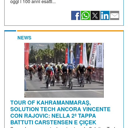
oggi i 100 anni esatti...
NEWS
TOUR OF KAHRAMANMARAŞ,
SOLUTION TECH ANCORA VINCENTE
CON RAJOVIC: NELLA 2ª TAPPA
BATTUTI CARSTENSEN E ÇIÇEK