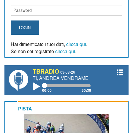
LOGIN
Hai dimenticato i tuoi dati,
clicca qui
.
Se non sei registrato
clicca qui
.
TBRADIO
03-08-26
NETTI, ANDREA VENDRAME, FILIPPO FIORELLI
00:00
50:38
PISTA