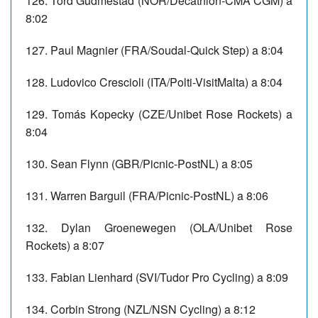
126. Tord Gudmestad (NOR/Decathlon-CMA CGM) a
8:02
127. Paul Magnier (FRA/Soudal-Quick Step) a 8:04
128. Ludovico Crescioli (ITA/Polti-VisitMalta) a 8:04
129. Tomás Kopecky (CZE/Unibet Rose Rockets) a
8:04
130. Sean Flynn (GBR/Picnic-PostNL) a 8:05
131. Warren Barguil (FRA/Picnic-PostNL) a 8:06
132. Dylan Groenewegen (OLA/Unibet Rose
Rockets) a 8:07
133. Fabian Lienhard (SVI/Tudor Pro Cycling) a 8:09
134. Corbin Strong (NZL/NSN Cycling) a 8:12