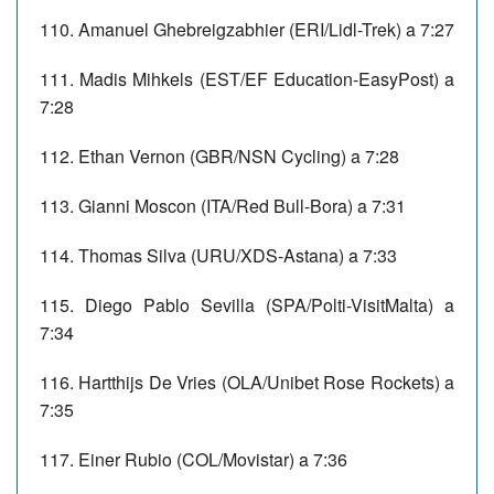
110. Amanuel Ghebreigzabhier (ERI/Lidl-Trek) a 7:27
111. Madis Mihkels (EST/EF Education-EasyPost) a
7:28
112. Ethan Vernon (GBR/NSN Cycling) a 7:28
113. Gianni Moscon (ITA/Red Bull-Bora) a 7:31
114. Thomas Silva (URU/XDS-Astana) a 7:33
115. Diego Pablo Sevilla (SPA/Polti-VisitMalta) a
7:34
116. Hartthijs De Vries (OLA/Unibet Rose Rockets) a
7:35
117. Einer Rubio (COL/Movistar) a 7:36