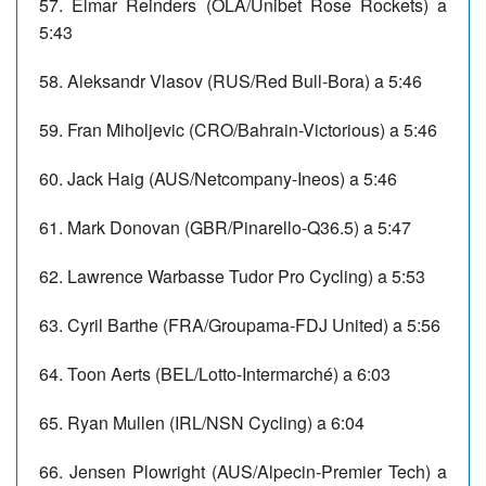
57. Elmar Reinders (OLA/Unibet Rose Rockets) a
5:43
58. Aleksandr Vlasov (RUS/Red Bull-Bora) a 5:46
59. Fran Miholjevic (CRO/Bahrain-Victorious) a 5:46
60. Jack Haig (AUS/Netcompany-Ineos) a 5:46
61. Mark Donovan (GBR/Pinarello-Q36.5) a 5:47
62. Lawrence Warbasse Tudor Pro Cycling) a 5:53
63. Cyril Barthe (FRA/Groupama-FDJ United) a 5:56
64. Toon Aerts (BEL/Lotto-Intermarché) a 6:03
65. Ryan Mullen (IRL/NSN Cycling) a 6:04
66. Jensen Plowright (AUS/Alpecin-Premier Tech) a