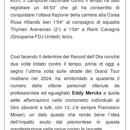
km/h, il campione nazionale contro il tempo ha fatto
registrare un 45’53” che gli ha consentito di
conquistare l’ottava frazione della carriera alla Corsa
Rosa rifilando ben 1'54" a
l compagno di squadra
Thymen Arensman (2°)
e 1'59" a Remi Cavagna
(Groupama FDJ United), terzo.
Così facendo il detentore del Record dell’Ora nonché
due volte iridato contro il tempo, prima di oggi a
segno l’ultima volta sulle strade del Grand Tour
nostrano nel 2024, ha arrotondato a quaranta il
numero delle vittorie personali ottenute da
professionista ed eguagliato
Eddy Merckx
a quota
sette affermazioni nelle cronometro individuali al
Giro (davanti a tutti, con 13, c’è sempre Francesco
Moser), un dato questo che rende bene l’idea
dell’impatto avuto dal piemontese in questa
manifestazione nelle prove contro le lancette.