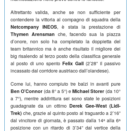
Altrettanto valida, anche se non sufficiente per
contendere la vittoria al compagno di squadra della
Netcompany INEOS
, è stata la prestazione di
Thymen Arensman
che, facendo sua la piazza
d’onore, non solo ha completato la doppietta del
team britannico ma è anche risultato il migliore dei
big risalendo al terzo posto della classifica generale
al posto di uno spento
Felix Gall
(2’28” il passivo
incassato dal corridore austriaco dall’olandese).
Come lui, hanno compiuto tre balzi in avanti pure
Ben O’Connor
(da 8° a 5°) e
Michael Storer
(da 10°
a 7°), mentre addirittura sei sono state le posizioni
guadagnate da un ottimo
Derek Gee-West (Lidl-
Trek)
che, grazie al quinto posto al traguardo a 2’16”
dal vincitore di giornata, è passato dalla 14ᵃ alla 6ᵃ
posizione con un ritardo di 3’34” dal vertice della