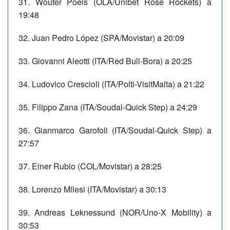
31. Wouter Poels (OLA/Unibet Rose Rockets) a
19:48
32. Juan Pedro López (SPA/Movistar) a 20:09
33. Giovanni Aleotti (ITA/Red Bull-Bora) a 20:25
34. Ludovico Crescioli (ITA/Polti-VisitMalta) a 21:22
35. Filippo Zana (ITA/Soudal-Quick Step) a 24:29
36. Gianmarco Garofoli (ITA/Soudal-Quick Step) a
27:57
37. Einer Rubio (COL/Movistar) a 28:25
38. Lorenzo Milesi (ITA/Movistar) a 30:13
39. Andreas Leknessund (NOR/Uno-X Mobility) a
30:53