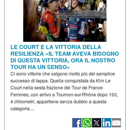
LE COURT E LA VITTORIA DELLA
RESILIENZA «IL TEAM AVEVA BISOGNO
DI QUESTA VITTORIA, ORA IL NOSTRO
TOUR HA UN SENSO»
Ci sono vittorie che valgono molto più del semplice
successo di tappa. Quella conquistata da Kim Le
Court nella sesta frazione del Tour de France
Femmes, con arrivo a Tournon-sur-Rhône dopo 153,
4 chilometri, appartiene senza dubbio a questa
categoria....