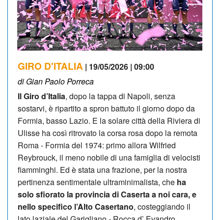
GIRO D'ITALIA
| 19/05/2026 | 09:00
di Gian Paolo Porreca
Il Giro d’Italia
, dopo la tappa di Napoli, senza
sostarvi, è ripartito a spron battuto il giorno dopo da
Formia, basso Lazio. E la solare città della Riviera di
Ulisse ha così ritrovato la corsa rosa dopo la remota
Roma - Formia del 1974: primo allora Wilfried
Reybrouck, il meno nobile di una famiglia di velocisti
fiamminghi. Ed è stata una frazione, per la nostra
pertinenza sentimentale ultraminimalista, che
ha
solo sfiorato la provincia di Caserta a noi cara, e
nello specifico l’Alto Casertano
, costeggiando il
lato laziale del Garigliano - Rocca d’ Evandro