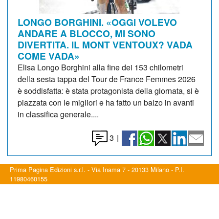
LONGO BORGHINI. «OGGI VOLEVO
ANDARE A BLOCCO, MI SONO
DIVERTITA. IL MONT VENTOUX? VADA
COME VADA»
Elisa Longo Borghini alla fine dei 153 chilometri
della sesta tappa del Tour de France Femmes 2026
è soddisfatta: è stata protagonista della giornata, si è
piazzata con le migliori e ha fatto un balzo in avanti
in classifica generale....
3
|
Prima Pagina Edizioni s.r.l. - Via Inama 7 - 20133 Milano - P.I.
11980460155