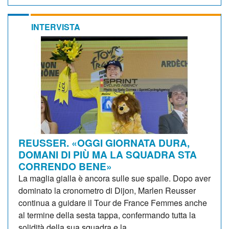
INTERVISTA
REUSSER. «OGGI GIORNATA DURA,
DOMANI DI PIÙ MA LA SQUADRA STA
CORRENDO BENE»
La maglia gialla è ancora sulle sue spalle. Dopo aver
dominato la cronometro di Dijon, Marlen Reusser
continua a guidare il Tour de France Femmes anche
al termine della sesta tappa, confermando tutta la
solidità della sua squadra e la...