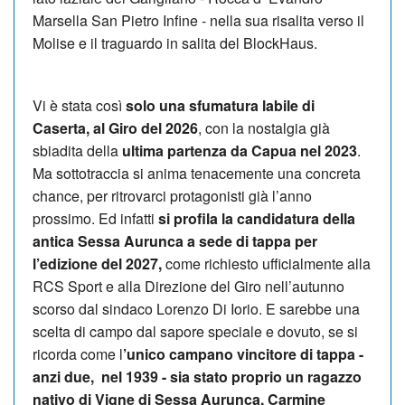
Marsella San Pietro Infine - nella sua risalita verso il
Molise e il traguardo in salita del BlockHaus.
Vi è stata così
solo una sfumatura labile di
Caserta, al Giro del 2026
, con la nostalgia già
sbiadita della
ultima partenza da Capua nel 2023
.
Ma sottotraccia si anima tenacemente una concreta
chance, per ritrovarci protagonisti già l’anno
prossimo. Ed infatti
si profila la candidatura della
antica Sessa Aurunca a sede di tappa per
l’edizione del 2027,
come richiesto ufficialmente alla
RCS Sport e alla Direzione del Giro nell’autunno
scorso dal sindaco Lorenzo Di Iorio. E sarebbe una
scelta di campo dal sapore speciale e dovuto, se si
ricorda come l
’unico campano vincitore di tappa -
anzi due, nel 1939 - sia stato proprio un ragazzo
nativo di Vigne di Sessa Aurunca, Carmine