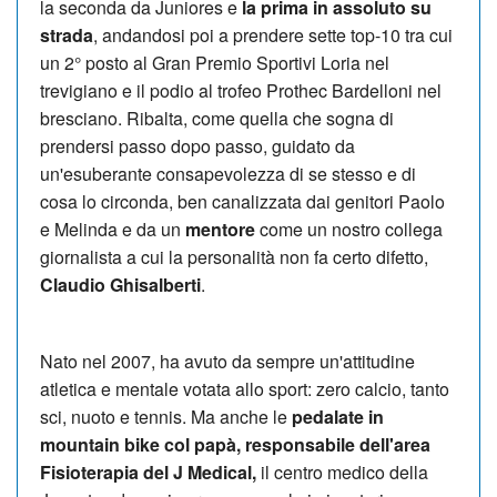
la seconda da Juniores e
la prima in assoluto su
strada
, andandosi poi a prendere sette top-10 tra cui
un 2° posto al Gran Premio Sportivi Loria nel
trevigiano e il podio al trofeo Prothec Bardelloni nel
bresciano. Ribalta, come quella che sogna di
prendersi passo dopo passo, guidato da
un'esuberante consapevolezza di se stesso e di
cosa lo circonda, ben canalizzata dai genitori Paolo
e Melinda e da un
mentore
come un nostro collega
giornalista a cui la personalità non fa certo difetto,
Claudio Ghisalberti
.
Nato nel 2007, ha avuto da sempre un'attitudine
atletica e mentale votata allo sport: zero calcio, tanto
sci, nuoto e tennis. Ma anche le
pedalate in
mountain bike col papà, responsabile dell'area
Fisioterapia del J Medical,
il centro medico della