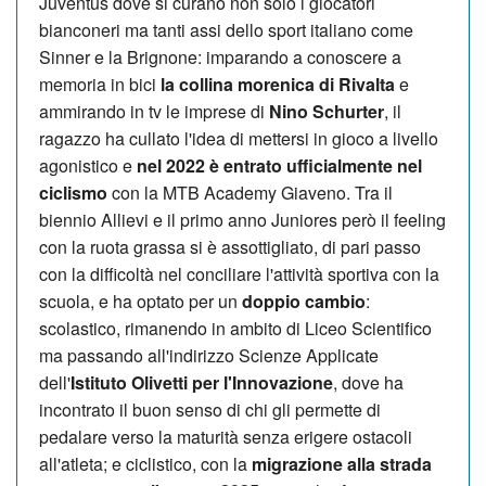
Juventus dove si curano non solo i giocatori
bianconeri ma tanti assi dello sport italiano come
Sinner e la Brignone: imparando a conoscere a
memoria in bici
la collina morenica di Rivalta
e
ammirando in tv le imprese di
Nino Schurter
, il
ragazzo ha cullato l'idea di mettersi in gioco a livello
agonistico e
nel 2022 è entrato ufficialmente nel
ciclismo
con la MTB Academy Giaveno. Tra il
biennio Allievi e il primo anno Juniores però il feeling
con la ruota grassa si è assottigliato, di pari passo
con la difficoltà nel conciliare l'attività sportiva con la
scuola, e ha optato per un
doppio cambio
:
scolastico, rimanendo in ambito di Liceo Scientifico
ma passando all'indirizzo Scienze Applicate
dell'
Istituto Olivetti per l'Innovazione
, dove ha
incontrato il buon senso di chi gli permette di
pedalare verso la maturità senza erigere ostacoli
all'atleta; e ciclistico, con la
migrazione alla strada