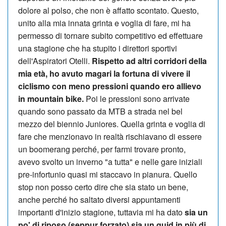
dolore al polso, che non è affatto scontato. Questo,
unito alla mia innata grinta e voglia di fare, mi ha
permesso di tornare subito competitivo ed effettuare
una stagione che ha stupito i direttori sportivi
dell'Aspiratori Otelli.
Rispetto ad altri corridori della
mia età, ho avuto magari la fortuna di vivere il
ciclismo con meno pressioni quando ero allievo
in mountain bike.
Poi le pressioni sono arrivate
quando sono passato da MTB a strada nel bel
mezzo del biennio Juniores. Quella grinta e voglia di
fare che menzionavo in realtà rischiavano di essere
un boomerang perché, per farmi trovare pronto,
avevo svolto un inverno "a tutta" e nelle gare iniziali
pre-infortunio quasi mi staccavo in pianura. Quello
stop non posso certo dire che sia stato un bene,
anche perché ho saltato diversi appuntamenti
importanti d'inizio stagione, tuttavia mi ha dato
sia un
po' di riposo (seppur forzato) sia un quid in più di