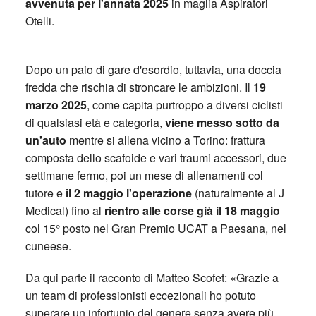
avvenuta per l'annata 2025
in maglia Aspiratori
Otelli.
Dopo un paio di gare d'esordio, tuttavia, una doccia
fredda che rischia di stroncare le ambizioni. Il
19
marzo 2025
, come capita purtroppo a diversi ciclisti
di qualsiasi età e categoria,
viene messo sotto da
un'auto
mentre si allena vicino a Torino: frattura
composta dello scafoide e vari traumi accessori, due
settimane fermo, poi un mese di allenamenti col
tutore e
il 2 maggio l'operazione
(naturalmente al J
Medical) fino al
rientro alle corse già il 18 maggio
col 15° posto nel Gran Premio UCAT a Paesana, nel
cuneese.
Da qui parte il racconto di Matteo Scofet: «Grazie a
un team di professionisti eccezionali ho potuto
superare un infortunio del genere senza avere più