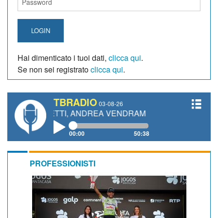
LOGIN
Hai dimenticato i tuoi dati,
clicca qui
.
Se non sei registrato
clicca qui
.
TBRADIO
03-08-26
ANETTI, ANDREA VENDRAME, FILIPPO FIORELLI
00:00
50:38
PROFESSIONISTI