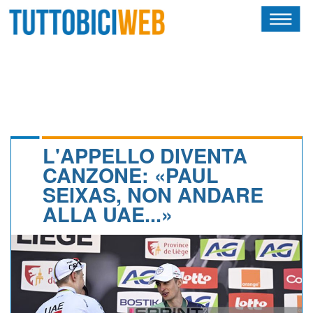
HOME
RIVISTA
SQUADRE
ATLETI
L'APPELLO DIVENTA
CANZONE: «PAUL
CALENDARIO
SEIXAS, NON ANDARE
ALLA UAE...»
OSCAR
ALBI D'ORO
NEWSLETTER