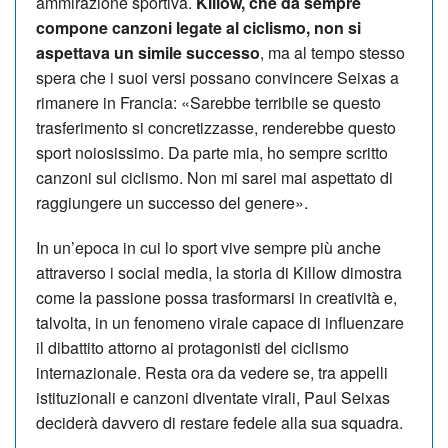
ammirazione sportiva.
Killow, che da sempre
compone canzoni legate al ciclismo, non si
aspettava un simile successo
, ma al tempo stesso
spera che i suoi versi possano convincere Seixas a
rimanere in Francia: «Sarebbe terribile se questo
trasferimento si concretizzasse, renderebbe questo
sport noiosissimo. Da parte mia, ho sempre scritto
canzoni sul ciclismo. Non mi sarei mai aspettato di
raggiungere un successo del genere».
In un’epoca in cui lo sport vive sempre più anche
attraverso i social media, la storia di Killow dimostra
come la passione possa trasformarsi in creatività e,
talvolta, in un fenomeno virale capace di influenzare
il dibattito attorno ai protagonisti del ciclismo
internazionale. Resta ora da vedere se, tra appelli
istituzionali e canzoni diventate virali, Paul Seixas
deciderà davvero di restare fedele alla sua squadra.