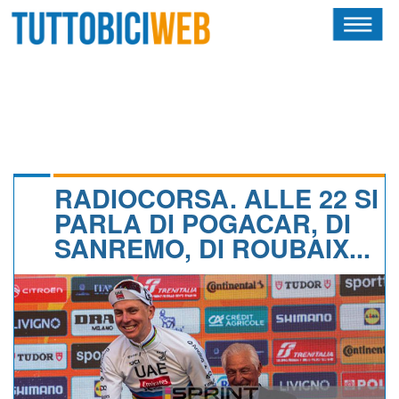
HOME
RIVISTA
SQUADRE
ATLETI
RADIOCORSA. ALLE 22 SI
PARLA DI POGACAR, DI
CALENDARIO
SANREMO, DI ROUBAIX...
OSCAR
ALBI D'ORO
NEWSLETTER