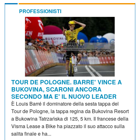
PROFESSIONISTI
TOUR DE POLOGNE. BARRE' VINCE A
BUKOVINA, SCARONI ANCORA
SECONDO MA E' IL NUOVO LEADER
È Louis Barré il dominatore della sesta tappa del
Tour de Pologne, la tappa regina da Bukovina Resort
a Bukowina Tatrzańska di 125, 5 km. Il francese della
Visma Lease a Bike ha piazzato il suo attacco sulla
salita finale e ha...