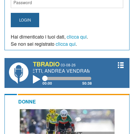
LOGIN
Hai dimenticato i tuoi dati,
clicca qui
.
Se non sei registrato
clicca qui
.
TBRADIO
03-08-26
GIANETTI, ANDREA VENDRAME, FILIPPO FIORELLI
00:00
50:38
DONNE