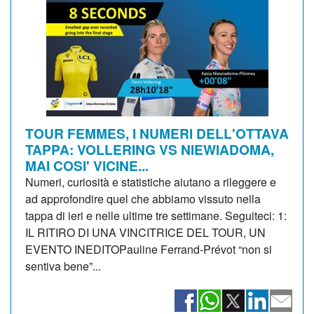
TOUR FEMMES, I NUMERI DELL'OTTAVA
TAPPA: VOLLERING VS NIEWIADOMA,
MAI COSI' VICINE...
Numeri, curiosità e statistiche aiutano a rileggere e
ad approfondire quel che abbiamo vissuto nella
tappa di ieri e nelle ultime tre settimane. Seguiteci: 1:
IL RITIRO DI UNA VINCITRICE DEL TOUR, UN
EVENTO INEDITOPauline Ferrand-Prévot “non si
sentiva bene”...