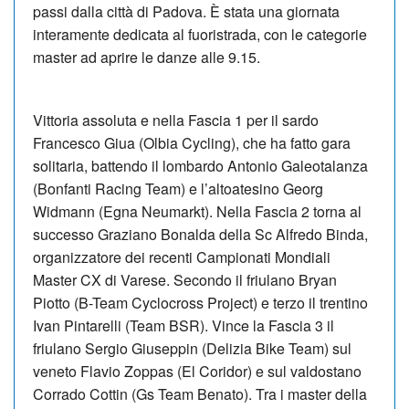
passi dalla città di Padova. È stata una giornata
interamente dedicata al fuoristrada, con le categorie
master ad aprire le danze alle 9.15.
Vittoria assoluta e nella Fascia 1 per il sardo
Francesco Giua (Olbia Cycling), che ha fatto gara
solitaria, battendo il lombardo Antonio Galeotalanza
(Bonfanti Racing Team) e l’altoatesino Georg
Widmann (Egna Neumarkt). Nella Fascia 2 torna al
successo Graziano Bonalda della Sc Alfredo Binda,
organizzatore dei recenti Campionati Mondiali
Master CX di Varese. Secondo il friulano Bryan
Piotto (B-Team Cyclocross Project) e terzo il trentino
Ivan Pintarelli (Team BSR). Vince la Fascia 3 il
friulano Sergio Giuseppin (Delizia Bike Team) sul
veneto Flavio Zoppas (El Coridor) e sul valdostano
Corrado Cottin (Gs Team Benato). Tra i master della