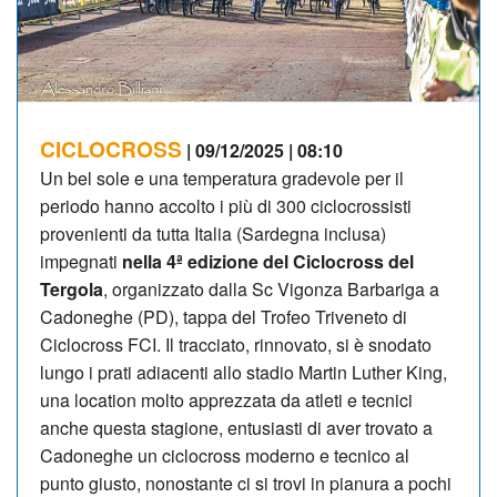
CICLOCROSS
| 09/12/2025 | 08:10
Un bel sole e una temperatura gradevole per il
periodo hanno accolto i più di 300 ciclocrossisti
provenienti da tutta Italia (Sardegna inclusa)
impegnati
nella 4ª edizione del Ciclocross del
Tergola
, organizzato dalla Sc Vigonza Barbariga a
Cadoneghe (PD), tappa del Trofeo Triveneto di
Ciclocross FCI. Il tracciato, rinnovato, si è snodato
lungo i prati adiacenti allo stadio Martin Luther King,
una location molto apprezzata da atleti e tecnici
anche questa stagione, entusiasti di aver trovato a
Cadoneghe un ciclocross moderno e tecnico al
punto giusto, nonostante ci si trovi in pianura a pochi