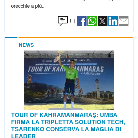
orecchie a più...
1
|
NEWS
TOUR OF KAHRAMANMARAŞ: UMBA
FIRMA LA TRIPLETTA SOLUTION TECH,
TSARENKO CONSERVA LA MAGLIA DI
LEADER