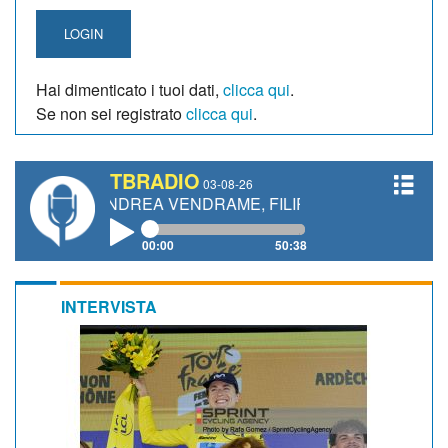
LOGIN
Hai dimenticato i tuoi dati,
clicca qui
.
Se non sei registrato
clicca qui
.
TBRADIO
03-08-26
ANDREA VENDRAME, FILIPPO FIORELLI
00:00
50:38
INTERVISTA