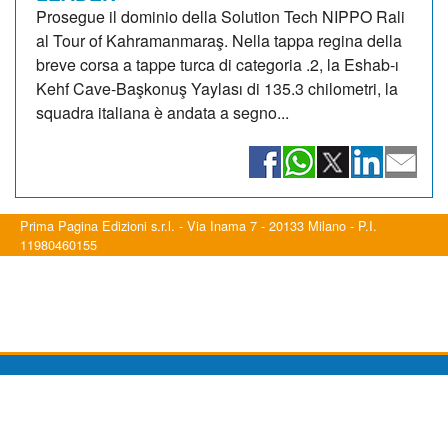
Prosegue il dominio della Solution Tech NIPPO Rali
al Tour of Kahramanmaraş. Nella tappa regina della
breve corsa a tappe turca di categoria .2, la Eshab-ı
Kehf Cave-Başkonuş Yaylası di 135.3 chilometri, la
squadra italiana è andata a segno...
Prima Pagina Edizioni s.r.l. - Via Inama 7 - 20133 Milano - P.I.
11980460155