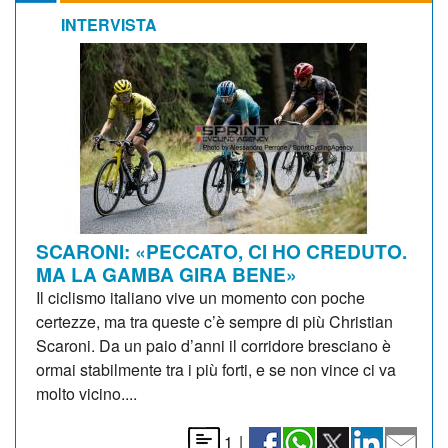
INTERVISTA
SCARONI: «PECCATO, CI HO CREDUTO.
MA LA GAMBA GIRA BENE»
Il ciclismo italiano vive un momento con poche
certezze, ma tra queste c’è sempre di più Christian
Scaroni. Da un paio d’anni il corridore bresciano è
ormai stabilmente tra i più forti, e se non vince ci va
molto vicino....
1
|