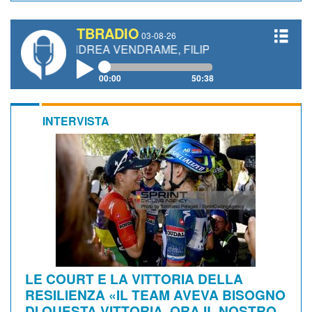
TBRADIO
03-08-26
, ANDREA VENDRAME, FILIPPO FIORELLI
00:00
50:38
INTERVISTA
LE COURT E LA VITTORIA DELLA
RESILIENZA «IL TEAM AVEVA BISOGNO
DI QUESTA VITTORIA, ORA IL NOSTRO