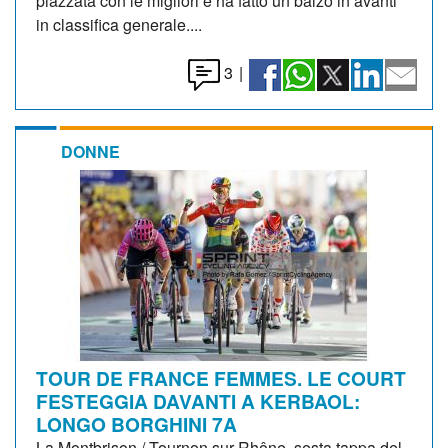
piazzata con le migliori e ha fatto un balzo in avanti
in classifica generale....
3
|
DONNE
TOUR DE FRANCE FEMMES. LE COURT
FESTEGGIA DAVANTI A KERBAOL:
LONGO BORGHINI 7A
La Montbrison / Tournon sur Rhône, sesta tappa del