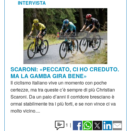
INTERVISTA
SCARONI: «PECCATO, CI HO CREDUTO.
MA LA GAMBA GIRA BENE»
Il ciclismo italiano vive un momento con poche
certezze, ma tra queste c’è sempre di più Christian
Scaroni. Da un paio d’anni il corridore bresciano è
ormai stabilmente tra i più forti, e se non vince ci va
molto vicino....
1
|