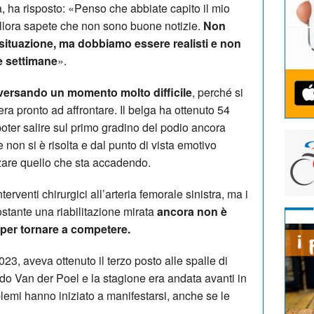
, ha risposto: «Penso che abbiate capito il mio
llora sapete che non sono buone notizie.
Non
situazione, ma dobbiamo essere realisti e non
e settimane
».
aversando un momento molto difficile
, perché si
 era pronto ad affrontare. Il belga ha ottenuto 54
poter salire sul primo gradino del podio ancora
e non si è risolta e dal punto di vista emotivo
zare quello che sta accadendo.
interventi chirurgici all’arteria femorale sinistra, ma i
ostante una riabilitazione mirata
ancora non è
o per tornare a competere.
3, aveva ottenuto il terzo posto alle spalle di
o Van der Poel e la stagione era andata avanti in
lemi hanno iniziato a manifestarsi, anche se le