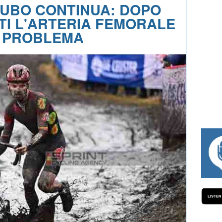
NCUBO CONTINUA: DOPO
TI L'ARTERIA FEMORALE
N PROBLEMA
#334 CHARLY WEGELIUS, MAURO GIA