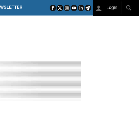
Login
EWSLETTER
 POEL SUI CAMPI ELISI! POGAČAR NELLA STORIA
L TAPPONE DEI TAPPONI
DEJ IN UNA TAPPA PAZZESCA
ETTE INCORONA CARAPAZ
O DI PHILIPSEN SU SCHMID E KOOIJ