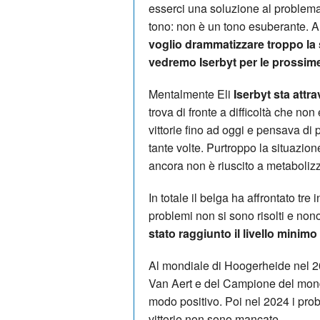
esserci una soluzione al problema
tono: non è un tono esuberante. A
voglio drammatizzare troppo la 
vedremo Iserbyt per le prossim
Mentalmente Eli
Iserbyt sta attr
trova di fronte a difficoltà che non
vittorie fino ad oggi e pensava di 
tante volte. Purtroppo la situazion
ancora non è riuscito a metaboliz
In totale il belga ha affrontato tre 
problemi non si sono risolti e non
stato raggiunto il livello minim
Al mondiale di Hoogerheide nel 202
Van Aert e del Campione del mond
modo positivo. Poi nel 2024 i prob
vittorie non sono mancate.