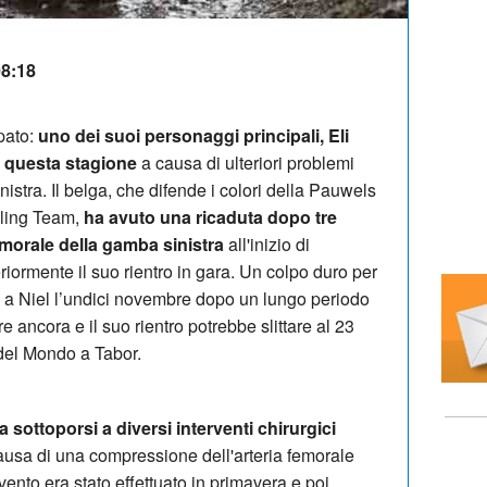
08:18
pato:
uno dei suoi personaggi principali, Eli
n questa stagione
a causa di ulteriori problemi
nistra. Il belga, che difende i colori della Pauwels
cling Team,
ha avuto una ricaduta dopo tre
 femorale della gamba sinistra
all'inizio di
iormente il suo rientro in gara. Un colpo duro per
ta a Niel l’undici novembre dopo un lungo periodo
e ancora e il suo rientro potrebbe slittare al 23
del Mondo a Tabor.
a sottoporsi a diversi interventi chirurgici
ausa di una compressione dell'arteria femorale
rvento era stato effettuato in primavera e poi