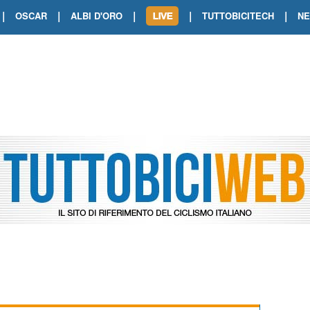
|
|
|
|
|
OSCAR
ALBI D'ORO
TUTTOBICITECH
N
TOUR DE FRANCE. SHOW DI VAN DER
TOUR DE FRANCE. CARAPAZ FIRMA I
TOUR DE FRANCE. POKERISSIMO TA
TOUR DE FRANCE. ORCIERES-MERL
TOUR DE FRANCE. A VOIRON TRIONF