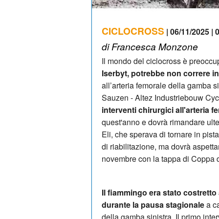
CICLOCROSS
| 06/11/2025 | 
di Francesca Monzone
Il mondo del ciclocross è preoccu
Iserbyt, potrebbe non correre i
all’arteria femorale della gamba si
Sauzen - Altez Industriebouw Cy
interventi chirurgici all'arteria
quest'anno e dovrà rimandare ulter
Eli, che sperava di tornare in pis
di riabilitazione, ma dovrà aspettar
novembre con la tappa di Coppa 
Il fiammingo era stato costretto 
durante la pausa stagionale
a c
della gamba sinistra. Il primo inte