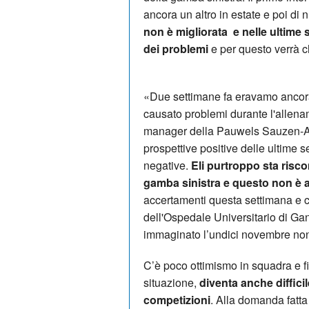
ancora un altro in estate e poi di 
non è migliorata e nelle ultime s
dei problemi
e per questo verrà ch
«Due settimane fa eravamo ancora 
causato problemi durante l'allen
manager della Pauwels Sauzen-Alt
prospettive positive delle ultime 
negative.
Eli purtroppo sta risc
gamba sinistra e questo non è 
accertamenti questa settimana e 
dell'Ospedale Universitario di G
immaginato l’undici novembre non 
C’è poco ottimismo in squadra e fin
situazione,
diventa anche difficil
competizioni
. Alla domanda fatt