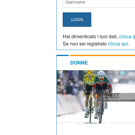
LOGIN
Hai dimenticato i tuoi dati,
clicca 
Se non sei registrato
clicca qui
.
DONNE