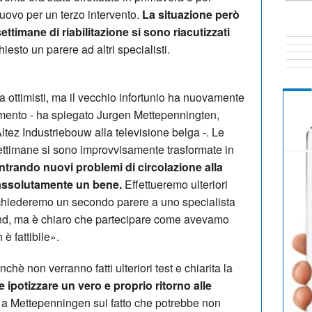
nuovo per un terzo intervento.
La situazione però
ettimane di riabilitazione si sono riacutizzati
iesto un parere ad altri specialisti.
ottimisti, ma il vecchio infortunio ha nuovamente
amento - ha spiegato Jurgen Mettepenningten,
ez Industriebouw alla televisione belga -. Le
settimane si sono improvvisamente trasformate in
ontrando nuovi problemi di circolazione alla
assolutamente un bene.
Effettueremo ulteriori
chiederemo un secondo parere a uno specialista
and, ma è chiaro che partecipare come avevamo
è fattibile».
chè non verranno fatti ulteriori test e chiarita la
e ipotizzare un vero e proprio ritorno alle
a a Mettepenningen sul fatto che potrebbe non