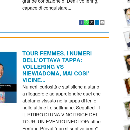
grande condizione di Demi Vollering,
capace di conquistare...
TOUR FEMMES, I NUMERI
DELL'OTTAVA TAPPA:
VOLLERING VS
NIEWIADOMA, MAI COSI'
VICINE...
Numeri, curiosità e statistiche aiutano
a rileggere e ad approfondire quel che
abbiamo vissuto nella tappa di ieri e
nelle ultime tre settimane. Seguiteci: 1:
IL RITIRO DI UNA VINCITRICE DEL
TOUR, UN EVENTO INEDITOPauline
Ferrand-Prévot “non si sentiva bene”...